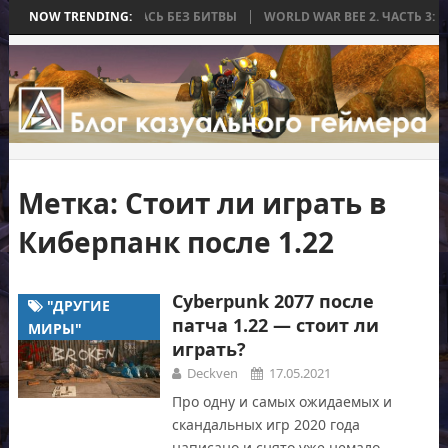
, КОТОРАЯ ЗАКОНЧИЛАСЬ БЕЗ БИТВЫ
NOW TRENDING:
WORLD WAR BEE 2. ЧАСТЬ 3: 
Метка:
Стоит ли играть в
Киберпанк после 1.22
Cyberpunk 2077 после
"ДРУГИЕ
патча 1.22 — стоит ли
МИРЫ"
играть?
Deckven
17.05.2021
Про одну и самых ожидаемых и
скандальных игр 2020 года
написано и снято уже немало