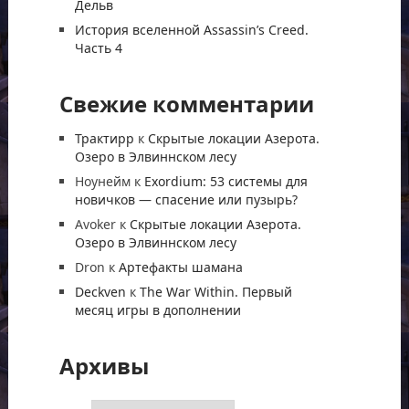
Дельв
История вселенной Assassin’s Creed.
Часть 4
Свежие комментарии
Трактирр
к
Скрытые локации Азерота.
Озеро в Элвиннском лесу
Ноунейм
к
Exordium: 53 системы для
новичков — спасение или пузырь?
Avoker
к
Скрытые локации Азерота.
Озеро в Элвиннском лесу
Dron
к
Артефакты шамана
Deckven
к
The War Within. Первый
месяц игры в дополнении
Архивы
Архивы