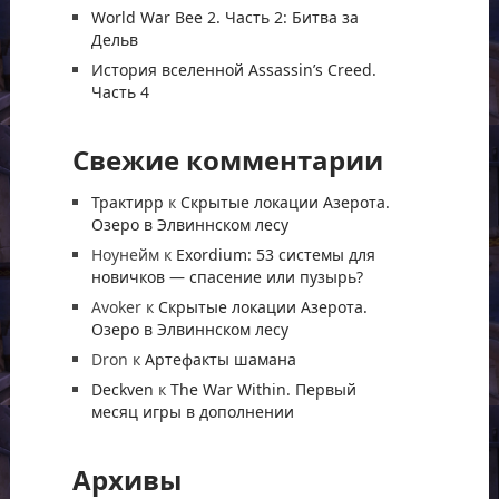
World War Bee 2. Часть 2: Битва за
Дельв
История вселенной Assassin’s Creed.
Часть 4
Свежие комментарии
Трактирр
к
Скрытые локации Азерота.
Озеро в Элвиннском лесу
Ноунейм
к
Exordium: 53 системы для
новичков — спасение или пузырь?
Avoker
к
Скрытые локации Азерота.
Озеро в Элвиннском лесу
Dron
к
Артефакты шамана
Deckven
к
The War Within. Первый
месяц игры в дополнении
Архивы