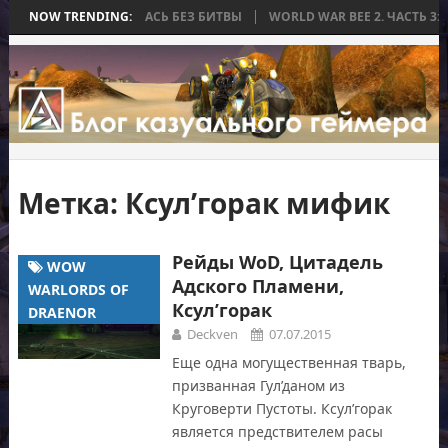
А, КОТОРАЯ ЗАКОНЧИЛАСЬ БЕЗ БИТВЫ
NOW TRENDING:
WORLD WAR BEE 2. ЧАСТЬ 3:
Метка:
Ксул’горак мифик
Рейды WoD, Цитадель
WOW
Адского Пламени,
WARLORDS OF
Ксул’горак
DRAENOR
Deckven
07.07.2015
Еще одна могущественная тварь,
призванная Гул’даном из
Круговерти Пустоты. Ксул’горак
является предствителем расы