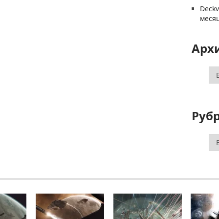
Deck
меся
Арх
Ар
Руб
Ру