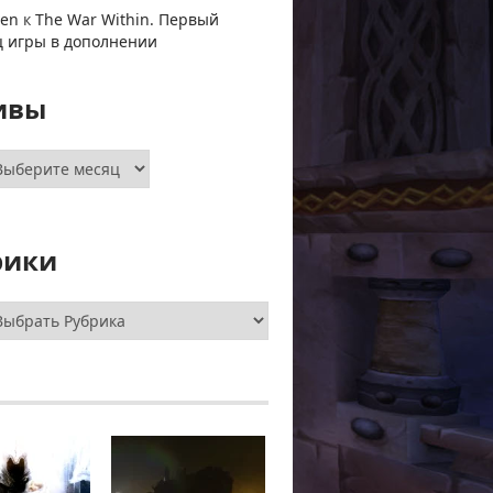
ven
к
The War Within. Первый
ц игры в дополнении
ивы
хивы
рики
брики