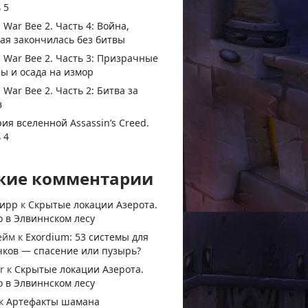
 5
 War Bee 2. Часть 4: Война,
ая закончилась без битвы
 War Bee 2. Часть 3: Призрачные
ы и осада на измор
 War Bee 2. Часть 2: Битва за
в
ия вселенной Assassin’s Creed.
 4
жие комментарии
тирр
к
Скрытые локации Азерота.
 в Элвиннском лесу
ейм
к
Exordium: 53 системы для
чков — спасение или пузырь?
r
к
Скрытые локации Азерота.
 в Элвиннском лесу
к
Артефакты шамана