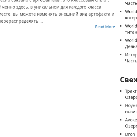
Часть
Именно здесь, в уникальном для каждого класса
World
месте, вы можете изменять внешний вид артефакта и
котор
перераспределять …
World
Read More
титан
World
Дель
Истор
Часть
Све
Трак
Озеро
Ноун
нови
Avoke
Озеро
Dron