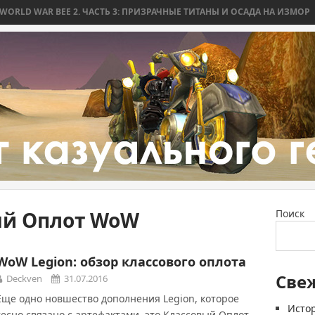
 WAR BEE 2. ЧАСТЬ 3: ПРИЗРАЧНЫЕ ТИТАНЫ И ОСАДА НА ИЗМОР
WO
ый Оплот WoW
Поиск
WoW Legion: обзор классового оплота
Све
Deckven
31.07.2016
Еще одно новшество дополнения Legion, которое
Истор
тесно связано с артефактами, это Классовый Оплот.