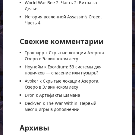
World War Bee 2. Часть 2: Битва за
Дельв
История вселенной Assassin’s Creed.
Часть 4
Свежие комментарии
Трактирр
к
Скрытые локации Азерота.
Озеро в Элвиннском лесу
Ноунейм
к
Exordium: 53 системы для
новичков — спасение или пузырь?
Avoker
к
Скрытые локации Азерота.
Озеро в Элвиннском лесу
Dron
к
Артефакты шамана
Deckven
к
The War Within. Первый
месяц игры в дополнении
Архивы