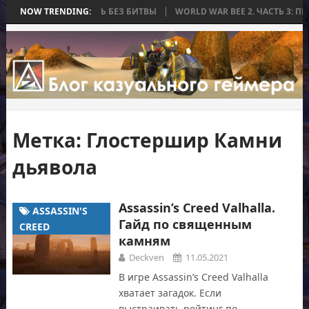
 КОТОРАЯ ЗАКОНЧИЛАСЬ БЕЗ БИТВЫ
NOW TRENDING:
WORLD WAR BEE 2. ЧАСТЬ 3: П
Метка:
Глостершир Камни
дьявола
Assassin’s Creed Valhalla.
ASSASSIN'S
Гайд по священным
CREED
камням
Deckven
11.05.2021
В игре Assassin’s Creed Valhalla
хватает загадок. Если
выстраивать рейтинг по