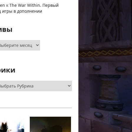
ven
к
The War Within. Первый
ц игры в дополнении
ивы
хивы
рики
брики