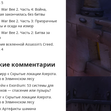
 5
 War Bee 2. Часть 4: Война,
ая закончилась без битвы
 War Bee 2. Часть 3: Призрачные
ы и осада на измор
 War Bee 2. Часть 2: Битва за
в
ия вселенной Assassin’s Creed.
 4
жие комментарии
тирр
к
Скрытые локации Азерота.
 в Элвиннском лесу
ейм
к
Exordium: 53 системы для
чков — спасение или пузырь?
r
к
Скрытые локации Азерота.
 в Элвиннском лесу
к
Артефакты шамана