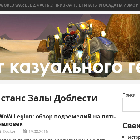
 WAR BEE 2. ЧАСТЬ 3: ПРИЗРАЧНЫЕ ТИТАНЫ И ОСАДА НА ИЗМОР
WO
нстанс Залы Доблести
Поиск
WoW Legion: обзор подземелий на пять
человек
Све
Deckven
19.08.2016
Истор