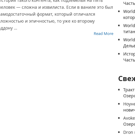
История такого контента, как подземелья на пять
Часть
человек — сложна и извилиста. Если в ваниле это был
World
самодостаточный формат, который отличался
котор
сложностью и эпичностью, то уже ко второму
World
аддону …
титан
Read More
World
Дель
Истор
Часть
Све
Трак
Озеро
Ноун
нови
Avoke
Озеро
Dron