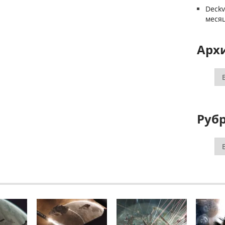
Deck
меся
Арх
Ар
Руб
Ру