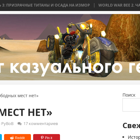
ЧНЫЕ ТИТАНЫ И ОСАДА НА ИЗМОР
WORLD WAR BEE 2. ЧАСТЬ 2: БИТВА
Поиск
бодных мест нет»
МЕСТ НЕТ»
Све
 РуВоВ
17 комментариев
Истор
Reddit
Pin it