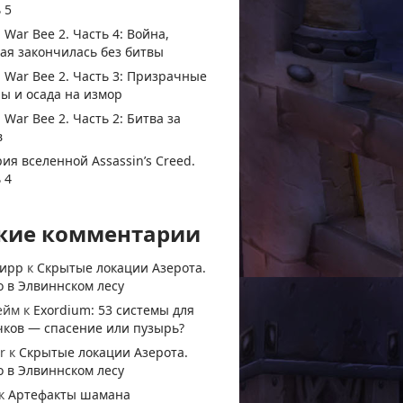
 5
 War Bee 2. Часть 4: Война,
ая закончилась без битвы
 War Bee 2. Часть 3: Призрачные
ы и осада на измор
 War Bee 2. Часть 2: Битва за
в
ия вселенной Assassin’s Creed.
 4
жие комментарии
тирр
к
Скрытые локации Азерота.
 в Элвиннском лесу
ейм
к
Exordium: 53 системы для
чков — спасение или пузырь?
r
к
Скрытые локации Азерота.
 в Элвиннском лесу
к
Артефакты шамана