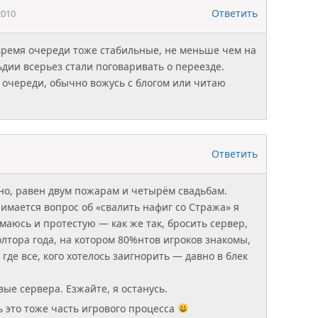
Ответить
2010
время очереди тоже стабильные, не меньше чем на
ьдии всерьез стали поговаривать о переезде.
в очереди, обычно вожусь с блогом или читаю
Ответить
тно, равен двум пожарам и четырём свадьбам.
нимается вопрос об «свалить нафиг со Стража» я
маюсь и протестую — как же так, бросить сервер,
олтора года, на котором 80%нтов игроков знакомы,
 где все, кого хотелось заигнорить — давно в блек
вые сервера. Езжайте, я останусь.
 это тоже часть игрового процесса