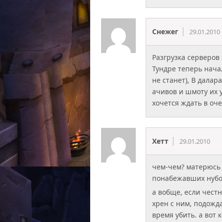
Снежег
29.01.2010
Разгрузка серверов 
Тундре теперь нача
не станет), В дала
ачивов и шмоту их 
хочется ждать в оч
Хетт
29.01.2010
чем-чем? матерюсь 
понабежавших нубов
а вобще, если честн
хрен с ним, подожда
время убить. а вот 