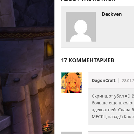
Deckven
17 КОММЕНТАРИЕВ
DagonCraft
28.01.
Скриншот убил =D В
больше еще школоты
адекватней. Слава б
МЕСЯЦ назад?) Как ж