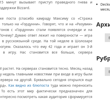
-15 минут вызывает приступ праведного гнева и
Deck
оддержки Bizzard.
меся
поста (спасибо камраду Максиму со «Стража
Арх
 только на «Гордунни». Говорят, что и на «Разувии»
гонов с «Гордунни» стали появлятся очереди и на
 Почему? Думаю ответ лежит на поверхности — игра
Ар
й в русскоязыной среде. На той неделе в Шолозаре
огуем. Оказалось что ему 42 года и играет он 3-й
л в игру. Нас становится все больше, сервера
Руб
растет. На серверах становится тесно. Месяц назад
Ру
ру недель главными новостями при входе в игру были
ервера на другой. Буквально сегодня открылся еще
орд».
Как видно из блюпоста
туда можно переносить
 То есть этот мир фактически предназначен для
 интересно посмотреть какая аудитория сформируется