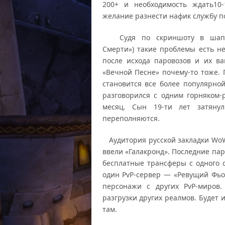
200+ и необходимость ждать10
желание разнести нафик службу п
Судя по скриншоту в шапке 
Смерти») такие проблемы есть не
после исхода паровозов и их ва
«Вечной Песне» почему-то тоже.
становится все более популярно
разговорился с одним горняком-р
месяц. Сын 19-ти лет затяну
переполняются.
Аудитория русской закладки WoW 
ввели «Галакронд». Последние па
бесплатные трансферы с одного с
один PvP-сервер — «Ревущий Фь
персонажи с других PvP-миров.
разгрузки других реалмов. Будет
там.