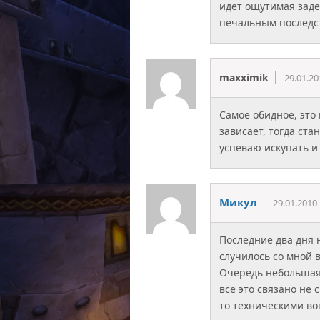
идет ощутимая заде
печальным послед
maxximik
29.01.20
Самое обидное, это
зависает, тогда ст
успеваю искупать и 
Микул
29.01.2010
Последние два дня 
случилось со мной в
Очередь небольшая 
все это связано не 
то техническими во