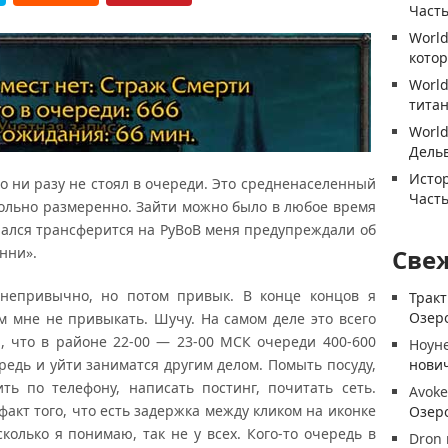
Часть
World
котор
World
титан
World
Дель
Истор
о ни разу не стоял в очереди. Это средненаселенный
Часть
вольно размеренно. Зайти можно было в любое время
ирался трансферится на РуВоВ меня предупреждали об
нни».
Све
епривычно, но потом привык. В конце концов я
Трак
Озеро
 мне не привыкать. Шучу. На самом деле это всего
, что в районе 22-00 — 23-00 МСК очереди 400-600
Ноун
редь и уйти заниматся другим делом. Помыть посуду,
нови
ть по телефону, написать постинг, почитать сеть.
Avoke
акт того, что есть задержка между кликом на иконке
Озеро
колько я понимаю, так не у всех. Кого-то очередь в
Dron