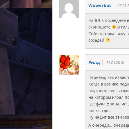
Wowerbot
29.01.
На ЯЛ в последнее 
скриншоте
В гил
Сейчас, пока сижу 
соседей
Рилд
29.01.2010
Переезд, как извес
Когда в венике под
внутренне весь сжи
на котором играл п
где фулл френдлист,
листе, где…
Ну нафиг все эти но
А очереди… очередь