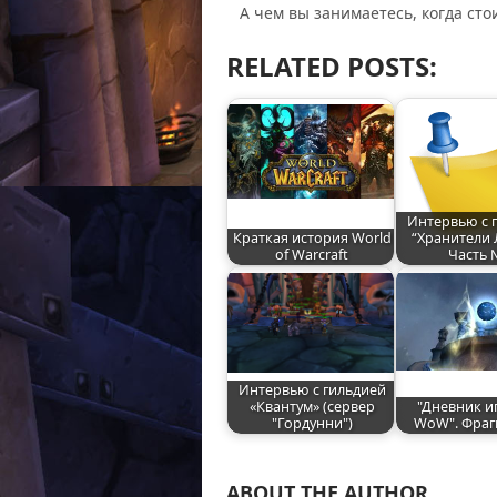
А чем вы занимаетесь, когда сто
RELATED POSTS:
Интервью с 
Краткая история World
“Хранители 
of Warcraft
Часть 
Интервью с гильдией
«Квантум» (сервер
"Дневник и
"Гордунни")
WoW". Фраг
ABOUT THE AUTHOR