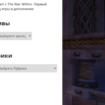
ven
к
The War Within. Первый
ц игры в дополнении
ивы
хивы
рики
брики