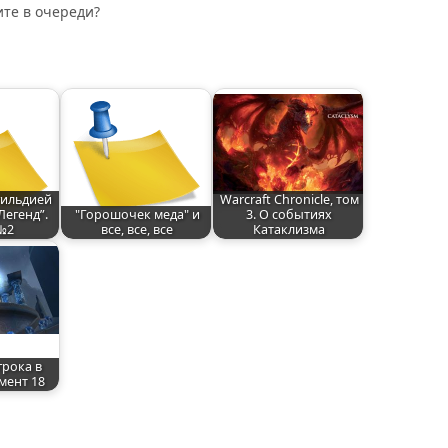
ите в очереди?
гильдией
Warcraft Chronicle, том
Легенд”.
"Горошочек меда" и
3. О событиях
№2
все, все, все
Катаклизма
грока в
мент 18