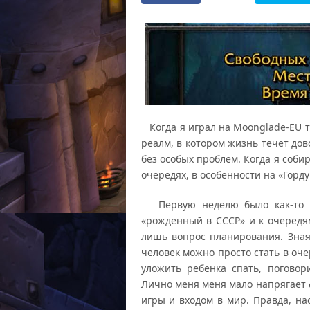
Когда я играл на Moonglade-EU т
реалм, в котором жизнь течет до
без особых проблем. Когда я соб
очередях, в особенности на «Горду
Первую неделю было как-то н
«рожденный в СССР» и к очередям
лишь вопрос планирования. Зная
человек можно просто стать в оче
уложить ребенка спать, поговори
Лично меня меня мало напрягает ф
игры и входом в мир. Правда, нас