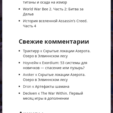
титаны и осада на измор
World War Bee 2. Часть 2: Битва за
Дельв
История вселенной Assassin’s Creed.
Часть 4
Свежие комментарии
Трактирр
к
Скрытые локации Азерота.
Озеро в Элвиннском лесу
Ноунейм
к
Exordium: 53 системы для
новичков — спасение или пузырь?
Avoker
к
Скрытые локации Азерота.
Озеро в Элвиннском лесу
Dron
к
Артефакты шамана
Deckven
к
The War Within. Первый
месяц игры в дополнении