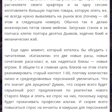
расчехляете своего крафтера и за одну сессию
изготовляете большую партию товара, которую опять же,
не всегда нужно вываливать на рынок всю (почему — об
этом в следующем номере). Обычно так я делаю
инженерских петов своим мейном. Запускаю станок и за
полчаса клепю полтора десятка Дымков, ходячих бомб и
механических жаб.
Еще один момент, который хотелось бы обсудить с
читателями. «Катаклизм» это две новые расы, новые
сочетания раса-класс и, как надеяться близы — новые
игроки. В общем-то и главная цель близов на этом этапе
реанимировать старый контент 1-60, поэтому количество
низко и среднеуровневых персонажей увеличиться. Что
это значит для аукциона? Думаю, что скорее всего будет
серьезный рост предложения по реагентам нового
Старого Мира и опять же спрос на них, поскольку народ
будет прокачивать профессии альтам. И скорее всего
повыситься спрос на энчанты и камушки для персонажей