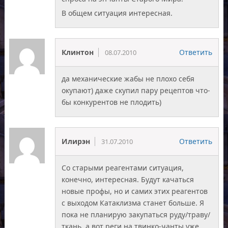
В общем ситуация интересная.
Клинтон
Ответить
08.07.2010
да механические жабы не плохо себя
окупают) даже скупил пару рецептов что-
бы конкурентов не плодить)
Илирэн
Ответить
31.07.2010
Со старыми реагентами ситуация,
конечно, интересная. Будут качаться
новые профы, но и самих этих реагентов
с выходом Катаклизма станет больше. Я
пока не планирую закупаться руду/траву/
ткань, а вот реги на твинко-чанты уже