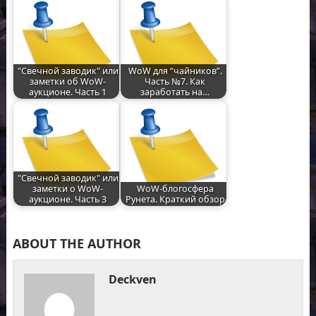
"Свечной заводик" или
WoW для “чайников”.
заметки об WoW-
Часть №7. Как
аукционе. Часть 1
заработать на…
"Свечной заводик" или
заметки о WoW-
WoW-блогосфера
аукционе. Часть 3
Рунета. Краткий обзор
ABOUT THE AUTHOR
Deckven