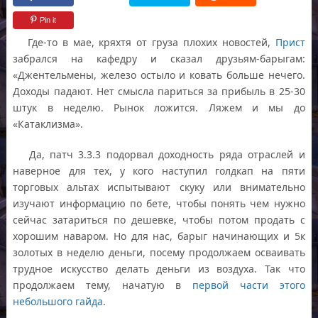
Pin it
Где-то в мае, кряхтя от груза плохих новостей,
Прист
забрался на кафедру и сказал друзьям-барыгам:
«Джентельмены, железо остыло и ковать больше нечего.
Доходы падают. Нет смысла париться за прибыль в 25-30
штук в неделю. Рынок ложится. Ляжем и мы до
«Катаклизма».
Да, патч 3.3.3 подорвал доходность ряда отраслей и
наверное для тех, у кого наступил голдкап на пяти
торговых альтах испытывают скуку или внимательно
изучают информацию по бете, чтобы понять чем нужно
сейчас затариться по дешевке, чтобы потом продать с
хорошим наваром. Но для нас, барыг начинающих и 5к
золотых в неделю деньги, посему продолжаем осваивать
трудное искусство делать деньги из воздуха. Так что
продолжаем тему, начатую в
первой части этого
небольшого гайда
.