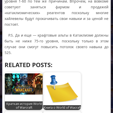
уровня 1-60 по тем же причинам. Впрочем, на вовкоме
советуют заняться фармом и продажей
«катаклизмических» реагентов поскольку многие
хайлевелы будут прокачивать свои навыки и за ценой не
постоят.
P.S. Да и еще — крафтовые альты в Катаклизме должны
быть не ниже 75-го уровня, поскольку только в этом
случае они смогут повысить потолок своего навыка до
525.
RELATED POSTS:
Краткая история World
of Warcraft
Книга о World of Wacraft