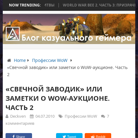
КОНЧИЛАСЬ БЕЗ БИТВЫ
NOW TRENDING:
WORLD WAR BEE 2. ЧАСТЬ 3: ПРИЗРАЧНЫЕ Т
Home
Профессии WoW
«Свечной заводик» или заметки о WoW-аукционе. Часть
2
«СВЕЧНОЙ ЗАВОДИК» ИЛИ
ЗАМЕТКИ О WOW-АУКЦИОНЕ.
ЧАСТЬ 2
Deckven
04.07.2010
Профессии WoW
7
комментариев
Share
Tweet
Reddit