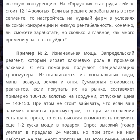
высокую конкуренцию. На «Гордунни» стак руды сейчас
стоит 12-14 золотых. Если вы решите зарабатывать в этом
сегменте, то настройтесь на нудный фарм в условиях
высокой конкуренции и низкую рентабельность. Конечно,
вы сможете заработать, но сколько и главное, как много
времени у вас на это уйдет?
Пример №2
. Изначальная мощь. Запредельский
реагент, который играет ключевую роль в прокачке
алхимии. С его помощью получают специализацию
трансмутера. Изготавливается из изначальных воды,
маны, воздуха, земли и огня. Суммарная стоиомость
реагентов, если покупать их на рынке, составляет
примерно 100-120 золотых на Гордунни, отпускная цена
— 140-150. При этом не стоит забывать, что если ваш
алхимик является трансмутером, то при изготовлении
есть шанс прока, то есть высокая возможность получить
еще 1-2 куска мощи в подарок. Спрос высокий (товар
улетает в пределах 24 часов), но при этом на нем
работает не так много торговцев. На этом рынке имеет