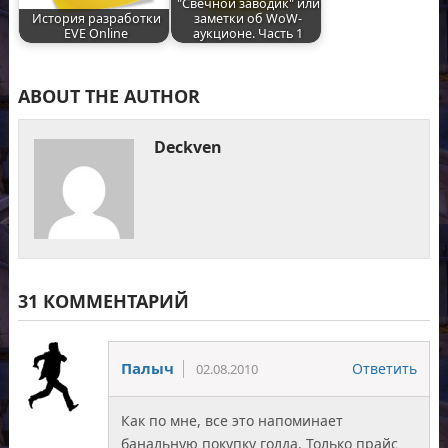
"Свечной заводик" или
История разработки
заметки об WoW-
EVE Online
аукционе. Часть 1
ABOUT THE AUTHOR
Deckven
31 КОММЕНТАРИЙ
Палыч
Ответить
02.08.2010
Как по мне, все это напоминает
банальную покупку голда. Только прайс