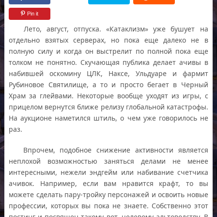
Pin it
Лето, август, отпуска. «Катаклизм» уже бушует на
отдельно взятых серверах, но пока еще далеко не в
полную силу и когда он выстрелит по полной пока еще
толком не понятно. Скучающая публика делает ачивы в
набившей оскомину ЦЛК, Наксе, Ульдуаре и фармит
Рубиновое Святилище, а то и просто бегает в Черный
Храм за глейвами. Некоторые вообще уходят из игры, с
прицелом вернутся ближе релизу глобальной катастрофы.
На аукционе наметился штиль, о чем уже говорилось не
раз.
Впрочем, подобное снижение активности является
неплохой возможностью заняться делами не менее
интересными, нежели эндгейм или набивание счетчика
ачивок. Например, если вам нравится крафт, то вы
можете сделать пару-тройку персонажей и освоить новые
профессии, которых вы пока не знаете. Собственно этот
постинг и посвящен такому вот, целевому альтоводству. В