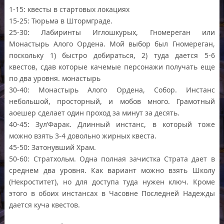
1-15: квесты в стартовых локациях
15-25: Тюрьма в Штормграде.
25-30: Лабиринты Иглошкурых, Гномереган или
Монастырь Алого Ордена. Мой выбор был Гномереган,
поскольку 1) быстро добираться, 2) туда дается 5-6
квестов, сдав которые качемые персонажи получать еще
по два уровня. монастырь
30-40: Монастырь Алого Ордена, Собор. Инстанс
небольшой, просторный, и мобов много. Грамотный
аоешер сделает один проход за минут за десять.
40-45: Зул’Фарак. Длинный инстанс, в который тоже
можно взять 3-4 довольно жирных квеста.
45-50: Затонувший Храм.
50-60: Стратхольм. Одна полная зачистка Страта дает в
среднем два уровня. Как вариант можно взять Школу
(Некроститет), но для доступа туда нужен ключ. Кроме
этого в обоих инстансах в Часовне Последней Надежды
дается куча квестов.