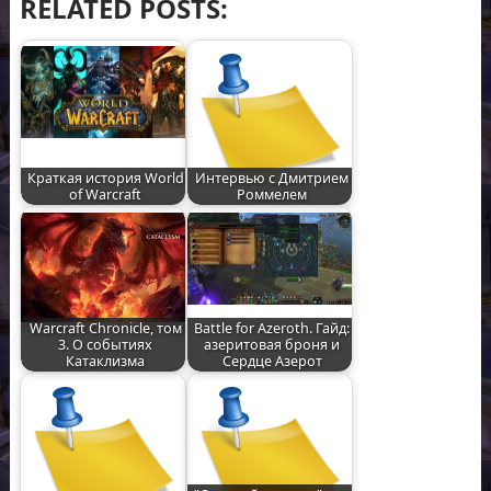
RELATED POSTS:
Краткая история World
Интервью с Дмитрием
of Warcraft
Роммелем
Warcraft Chronicle, том
Battle for Azeroth. Гайд:
3. О событиях
азеритовая броня и
Катаклизма
Сердце Азерот