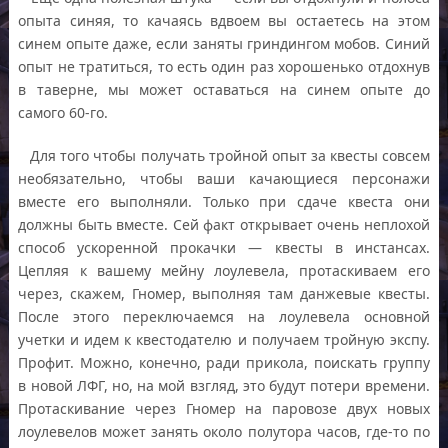
опыта синяя, то качаясь вдвоем вы остаетесь на этом
синем опыте даже, если заняты гриндингом мобов. Синий
опыт не тратиться, то есть один раз хорошенько отдохнув
в таверне, мы может оставаться на синем опыте до
самого 60-го.
Для того чтобы получать тройной опыт за квесты совсем
необязательно, чтобы ваши качающиеся персонажи
вместе его выполняли. Только при сдаче квеста они
должны быть вместе. Сей факт открывает очень неплохой
способ ускоренной прокачки — квесты в инстансах.
Цепляя к вашему мейну лоулевела, протаскиваем его
через, скажем, Гномер, выполняя там данжевые квесты.
После этого переключаемся на лоулевела основной
учетки и идем к квестодателю и получаем тройную экспу.
Профит. Можно, конечно, ради прикола, поискать группу
в новой ЛФГ, но, на мой взгляд, это будут потери времени.
Протаскивание через Гномер на паровозе двух новых
лоулевелов может занять около полутора часов, где-то по