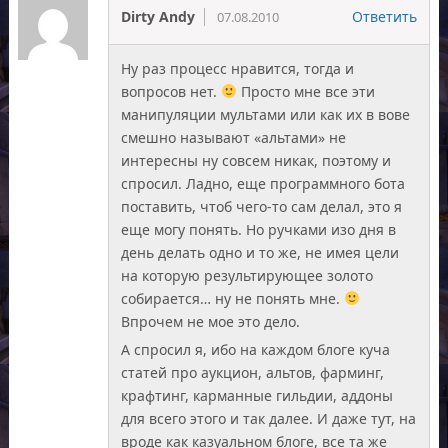
Dirty Andy
Ответить
07.08.2010
Ну раз процесс нравится, тогда и
вопросов нет.
Просто мне все эти
манипуляции мультами или как их в вове
смешно называют «альтами» не
интересны ну совсем никак, поэтому и
спросил. Ладно, еще программного бота
поставить, чтоб чего-то сам делал, это я
еще могу понять. Но ручками изо дня в
день делать одно и то же, не имея цели
на которую результирующее золото
собирается… ну не понять мне.
Впрочем не мое это дело.
А спросил я, ибо на каждом блоге куча
статей про аукцион, альтов, фарминг,
крафтинг, карманные гильдии, аддоны
для всего этого и так далее. И даже тут, на
вроде как казуальном блоге, все та же