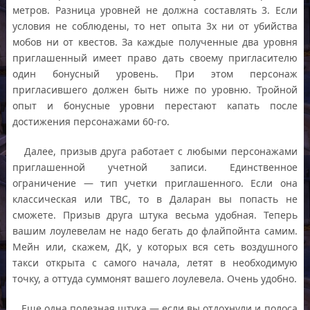
метров. Разница уровней не должна составлять 3. Если
условия не соблюдены, то нет опыта 3x ни от убийства
мобов ни от квестов. За каждые полученные два уровня
приглашенный имеет право дать своему пригласителю
один бонусный уровень. При этом персонаж
пригласившего должен быть ниже по уровню. Тройной
опыт и бонусные уровни перестают капать после
достижения персонажами 60-го.
Далее, призыв друга работает с любыми персонажами
приглашенной учетной записи. Единственное
ограничение — тип учетки приглашенного. Если она
классическая или ТВС, то в Даларан вы попасть не
сможете. Призыв друга штука весьма удобная. Теперь
вашим лоулевелам не надо бегать до флайпойнта самим.
Мейн или, скажем, ДК, у которых вся сеть воздушного
такси открыта с самого начала, летят в необходимую
точку, а оттуда суммонят вашего лоулевела. Очень удобно.
Еще одна полезная штука — если вы отдохнули и полоса