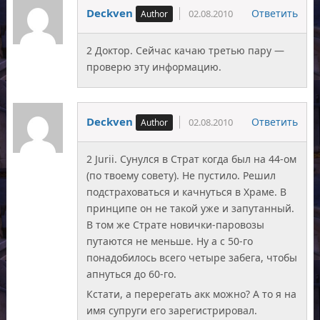
Deckven
Ответить
02.08.2010
2 Доктор. Сейчас качаю третью пару —
проверю эту информацию.
Deckven
Ответить
02.08.2010
2 Jurii. Сунулся в Страт когда был на 44-ом
(по твоему совету). Не пустило. Решил
подстраховаться и качнуться в Храме. В
принципе он не такой уже и запутанный.
В том же Страте новички-паровозы
путаются не меньше. Ну а с 50-го
понадобилось всего четыре забега, чтобы
апнуться до 60-го.
Кстати, а перерегать акк можно? А то я на
имя супруги его зарегистрировал.