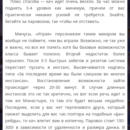
Плюс способа — кач идет очень весело. За час можно
поднять 3-4 уровня как минимум, причем от вас
практически никаких усилий не требуется. Знайте,
бегайте за паровозом, так чтобы не отставать.
Минусы. «Играя» персонажем таким макаром вы
вообще не поймете, чем вы играли. Возможно, не так уже
и важно, но все же понять хотя бы базовые возможности
класса бывает полезно. Второй недостаток более
серьезен. После 3-5 быстрых забегов и резетов система
перестает пускать в инстанс. Высвечивается надпись
типа «За последнее время вы были слишком во многих
инстансах». Восстановление возможности зайти
происходит через 20-30 минут. В случае длинных
инстансов это не так критично, но вот если речь идет о
том же Монастыре, то там это будет весьма неудобно.
Последнее, если у вас нет терпеливого друга, который
сможет выделить для вас час-полтора на подобные «фан-
рейды», то кач влетит вам в копеечку. Паровоз стоит 100-
300г в зависимости от удаленности и размера данжа. В