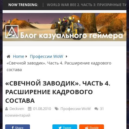
Ь БЕЗ БИТВЫ
NOW TRENDING:
WORLD WAR BEE 2. ЧАСТЬ 3: ПРИЗРАЧНЫЕ ТИТАНЫ И 
Home
Профессии WoW
«Свечной заводик». Часть 4. Расширение кадрового
состава
«СВЕЧНОЙ ЗАВОДИК». ЧАСТЬ 4.
РАСШИРЕНИЕ КАДРОВОГО
СОСТАВА
Deckven
01.08.2010
Профессии WoW
31
комментарий
Share
Tweet
Reddit