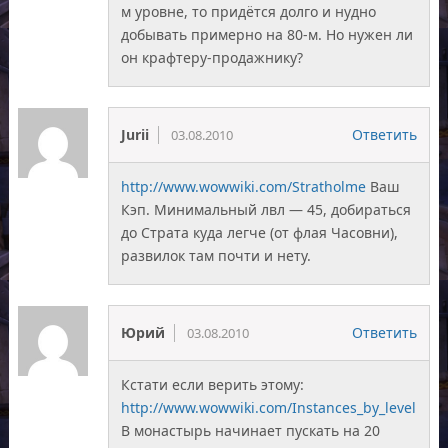
м уровне, то придётся долго и нудно
добывать примерно на 80-м. Но нужен ли
он крафтеру-продажнику?
Jurii
Ответить
03.08.2010
http://www.wowwiki.com/Stratholme
Ваш
Кэп. Минимальный лвл — 45, добираться
до Страта куда легче (от флая Часовни),
развилок там почти и нету.
Юрий
Ответить
03.08.2010
Кстати если верить этому:
http://www.wowwiki.com/Instances_by_level
В монастырь начинает пускать на 20