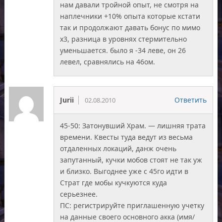
нам давали тройной опыт, не смотря на
наплечники +10% опыта которые кстати
так и продолжают давать бонус по мимо
х3, разница в уровнях стермительно
уменьшается. было я -34 леве, он 26
левел, сравнялись на 46ом.
Jurii
Ответить
02.08.2010
45-50: Затонувший Храм. — лишняя трата
времени. Квесты туда ведут из весьма
отдаленных локаций, данж очень
запутанный, кучки мобов стоят не так уж
и близко. Выгоднее уже с 45го идти в
Страт где мобы кучкуются куда
серьезнее.
ПС: регистрируйте приглашенную учетку
на данные своего основного акка (имя/