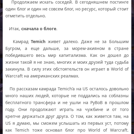
Продолжаем искать соседей. В сегодняшнем постинге
один блог и один не совсем блог, но ресурс, который стоит
отметить отдельно.
Итак,
сначала о блоге
.
Камрад
Temich
живет далеко. Даже не за Большим
Бугром, а еще дальше, за морем-акияном в стране
победившего весь мир капитализма. Как он дошел до
жизни такой я не знаю, многих и моих друзей туда судьба
закинула. В силу этих обстоятельств он играет в World of
Warcraft на американских реалмах.
По рассказам камрада Temich’a на US осталось довольно
много наших людей, которые не поддались на соблазны
бесплатного трансфера и не ушли на РуВоВ в прошлом
году. Они продолжают играть на чужбине и от того
крепче держаться друг друга. О том, как живется там, на
US я думаю, мы сможем услышать из первых уст, потому
как Temich тоже основал блог про World of Warcraft.