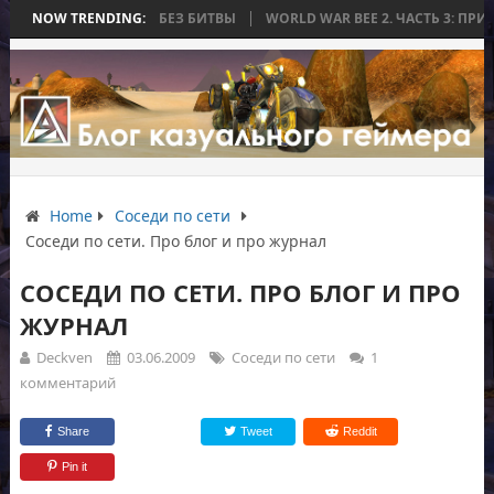
ТОРАЯ ЗАКОНЧИЛАСЬ БЕЗ БИТВЫ
NOW TRENDING:
WORLD WAR BEE 2. ЧАСТЬ 3: ПРИЗ
Home
Соседи по сети
Соседи по сети. Про блог и про журнал
СОСЕДИ ПО СЕТИ. ПРО БЛОГ И ПРО
ЖУРНАЛ
Deckven
03.06.2009
Соседи по сети
1
комментарий
Share
Tweet
Reddit
Pin it