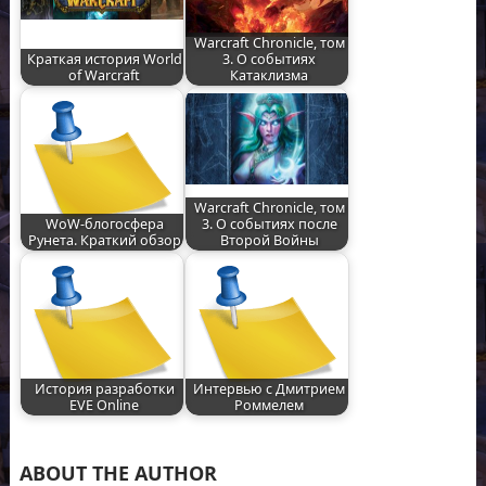
Warcraft Chronicle, том
Краткая история World
3. О событиях
of Warcraft
Катаклизма
Warcraft Chronicle, том
WoW-блогосфера
3. О событиях после
Рунета. Краткий обзор
Второй Войны
История разработки
Интервью с Дмитрием
EVE Online
Роммелем
ABOUT THE AUTHOR