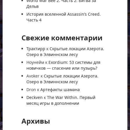
World War Bee 2. Часть 2: Битва за
Дельв
История вселенной Assassin’s Creed.
Часть 4
Свежие комментарии
Трактирр
к
Скрытые локации Азерота.
Озеро в Элвиннском лесу
Ноунейм
к
Exordium: 53 системы для
новичков — спасение или пузырь?
Avoker
к
Скрытые локации Азерота.
Озеро в Элвиннском лесу
Dron
к
Артефакты шамана
Deckven
к
The War Within. Первый
месяц игры в дополнении
Архивы