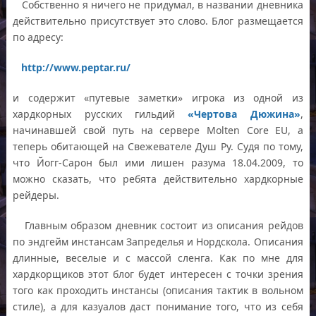
Собственно я ничего не придумал, в названии дневника
действительно присутствует это слово. Блог размещается
по адресу:
http://www.peptar.ru/
и содержит «путевые заметки» игрока из одной из
хардкорных русских гильдий
«Чертова Дюжина»
,
начинавшей свой путь на сервере Molten Core EU, а
теперь обитающей на Свежевателе Душ Ру. Судя по тому,
что Йогг-Сарон был ими лишен разума 18.04.2009, то
можно сказать, что ребята действительно хардкорные
рейдеры.
Главным образом дневник состоит из описания рейдов
по эндгейм инстансам Запределья и Нордскола. Описания
длинные, веселые и с массой сленга. Как по мне для
хардкорщиков этот блог будет интересен с точки зрения
того как проходить инстансы (описания тактик в вольном
стиле), а для казуалов даст понимание того, что из себя