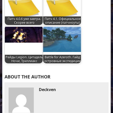
Патч 4.0.6 уже завтра.
Патч 4.1. Официальное
Скорее всего
описание (патчноуты)
Рейды Legion. Цитадель
Battle for Azeroth. Гайд:
Ночи, Триллиакс
островные экспедиции
ABOUT THE AUTHOR
Deckven