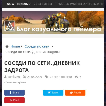
ТОРАЯ ЗАКОНЧИЛАСЬ БЕЗ БИТВЫ
NOW TRENDING:
WORLD WAR BEE 2. ЧАСТЬ 3: ПРИЗ
Home
Соседи по сети
Соседи по сети. Дневник задрота
СОСЕДИ ПО СЕТИ. ДНЕВНИК
ЗАДРОТА
Deckven
21.05.2009
Соседи по сети
6
комментариев
Share
Tweet
Reddit
Pin it