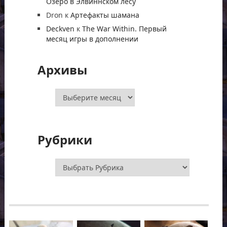
Озеро в Элвиннском лесу
Dron
к
Артефакты шамана
Deckven
к
The War Within. Первый
месяц игры в дополнении
Архивы
Архивы
Рубрики
Рубрики