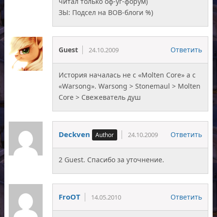
читал только оф-уг-форум)
ЗЫ: Подсел на ВОВ-блоги %)
Guest
Ответить
24.10.2009
История началась не с «Molten Core» а с
«Warsong». Warsong > Stonemaul > Molten
Core > Свежеватель душ
Deckven
Ответить
24.10.2009
2 Guest. Спасибо за уточнение.
FroOT
Ответить
14.05.2010