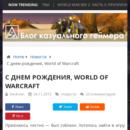
ОНЧИЛАСЬ БЕЗ БИТВЫ
NOW TRENDING:
WORLD WAR BEE 2. ЧАСТЬ 3: ПРИЗРАЧНЫЕ ТИТ
Home
Новости
С днем рождения, World of Warcraft
С ДНЕМ РОЖДЕНИЯ, WORLD OF
WARCRAFT
Deckven
24.11.2015
Новости
23 комментария
Share
Tweet
Reddit
Pin it
Признаюсь честно — был соблазн. Хотелось зайти в игру