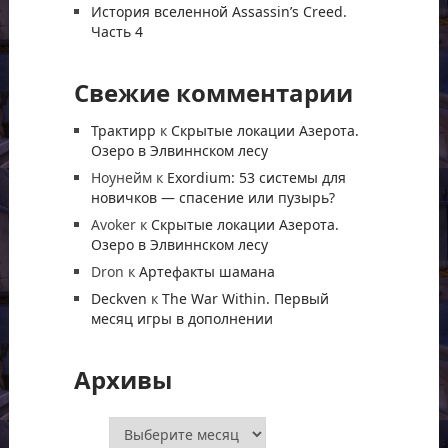
История вселенной Assassin’s Creed.
Часть 4
Свежие комментарии
Трактирр
к
Скрытые локации Азерота.
Озеро в Элвиннском лесу
Ноунейм
к
Exordium: 53 системы для
новичков — спасение или пузырь?
Avoker
к
Скрытые локации Азерота.
Озеро в Элвиннском лесу
Dron
к
Артефакты шамана
Deckven
к
The War Within. Первый
месяц игры в дополнении
Архивы
Архивы