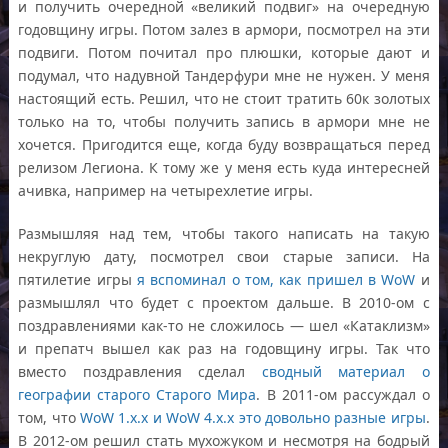
и получить очередной «великий подвиг» на очередную
годовщину игры. Потом залез в армори, посмотрел на эти
подвиги. Потом почитал про плюшки, которые дают и
подумал, что надувной Тандерфури мне не нужен. У меня
настоящий есть. Решил, что не стоит тратить 60к золотых
только на то, чтобы получить запись в армори мне не
хочется. Пригодится еще, когда буду возвращаться перед
релизом Легиона. К тому же у меня есть куда интересней
ачивка, например на четырехлетие игры.
Размышляя над тем, чтобы такого написать на такую
некруглую дату, посмотрел свои старые записи. На
пятилетие игры
я вспоминал о том, как пришел в WoW
и
размышлял что будет с проектом дальше. В 2010-ом с
поздравлениями как-то не сложилось — шел «Катаклизм»
и препатч вышел как раз на годовщину игры. Так что
вместо поздравления сделал
сводный материал о
географии старого Старого Мира
. В 2011-ом рассуждал о
том, что
WoW 1.x.x и WoW 4.x.x это довольно разные игры
.
В 2012-ом решил стать мухожуком и несмотря на бодрый