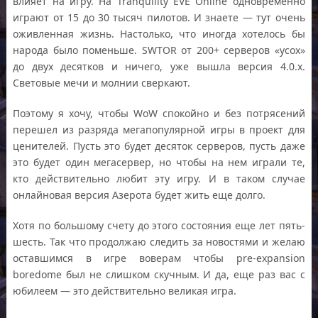
влияет на игру. На Tranquility EVE Online одновременно
играют от 15 до 30 тысяч пилотов. И знаете — тут очень
оживленная жизнь. Настолько, что иногда хотелось бы
народа было поменьше. SWTOR от 200+ серверов «усох»
до двух десятков и ничего, уже вышла версия 4.0.x.
Световые мечи и молнии сверкают.
Поэтому я хочу, чтобы WoW спокойно и без потрясений
перешел из разряда мегапопулярной игры в проект для
ценителей. Пусть это будет десяток серверов, пусть даже
это будет один мегасервер, но чтобы на нем играли те,
кто действительно любит эту игру. И в таком случае
онлайновая версия Азерота будет жить еще долго.
Хотя по большому счету до этого состояния еще лет пять-
шесть. Так что продолжаю следить за новостями и желаю
оставшимся в игре воверам чтобы pre-expansion
boredome был не слишком скучным. И да, еще раз вас с
юбилеем — это действительно великая игра.