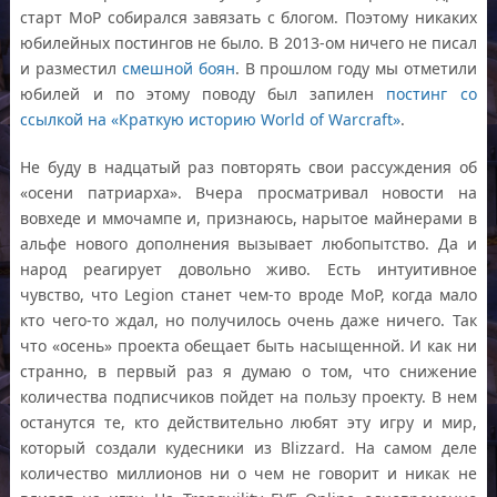
старт МоР собирался завязать с блогом. Поэтому никаких
юбилейных постингов не было. В 2013-ом ничего не писал
и разместил
смешной боян
. В прошлом году мы отметили
юбилей и по этому поводу был запилен
постинг со
ссылкой на «Краткую историю World of Warcraft»
.
Не буду в надцатый раз повторять свои рассуждения об
«осени патриарха». Вчера просматривал новости на
вовхеде и ммочампе и, признаюсь, нарытое майнерами в
альфе нового дополнения вызывает любопытство. Да и
народ реагирует довольно живо. Есть интуитивное
чувство, что Legion станет чем-то вроде МоР, когда мало
кто чего-то ждал, но получилось очень даже ничего. Так
что «осень» проекта обещает быть насыщенной. И как ни
странно, в первый раз я думаю о том, что снижение
количества подписчиков пойдет на пользу проекту. В нем
останутся те, кто действительно любят эту игру и мир,
который создали кудесники из Blizzard. На самом деле
количество миллионов ни о чем не говорит и никак не