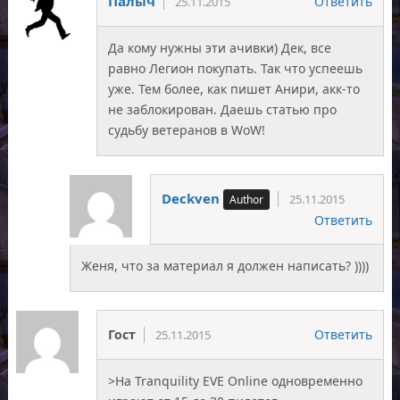
Палыч
Ответить
25.11.2015
Да кому нужны эти ачивки) Дек, все
равно Легион покупать. Так что успеешь
уже. Тем более, как пишет Анири, акк-то
не заблокирован. Даешь статью про
судьбу ветеранов в WoW!
Deckven
25.11.2015
Ответить
Женя, что за материал я должен написать? ))))
Гост
Ответить
25.11.2015
>На Tranquility EVE Online одновременно