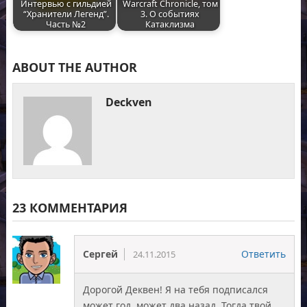
Интервью с гильдией
Warcraft Chronicle, том
“Хранители Легенд”.
3. О событиях
Часть №2
Катаклизма
ABOUT THE AUTHOR
Deckven
23 КОММЕНТАРИЯ
Сергей
Ответить
24.11.2015
Дорогой Деквен! Я на тебя подписался
может год, может два назад. Тогда твой