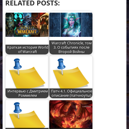
RELATED POSTS:
Warcraft Chronicle, том
Краткая история World
3. О событиях после
of Warcraft
Второй Войны
Интервью с Дмитрием
Патч 4.1. Официальное
Роммелем
описание (патчноуты)