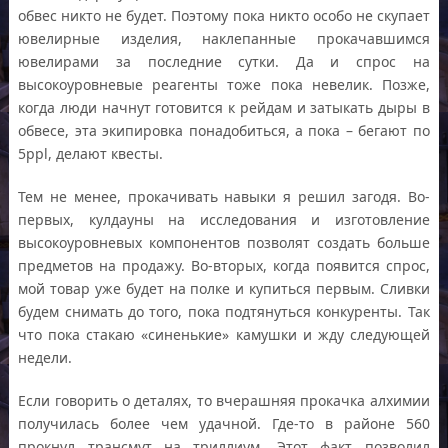
обвес никто не будет. Поэтому пока никто особо не скупает
ювелирные изделия, наклепанные прокачавшимся
ювелирами за последние сутки. Да и спрос на
высокоуровневые реагенты тоже пока невелик. Позже,
когда люди начнут готовится к рейдам и затыкать дыры в
обвесе, эта экипировка понадобиться, а пока – бегают по
5ppl, делают квесты.
Тем не менее, прокачивать навыки я решил загодя. Во-
первых, кулдауны на исследования и изготовление
высокоуровневых компонентов позволят создать больше
предметов на продажу. Во-вторых, когда появится спрос,
мой товар уже будет на полке и купиться первым. Сливки
будем снимать до того, пока подтянуться конкуренты. Так
что пока стакаю «синенькие» камушки и жду следующей
недели.
Если говорить о деталях, то вчерашняя прокачка алхимии
получилась более чем удачной. Где-то в районе 560
прокнул трансмут на триллиум. Этот факт позволил