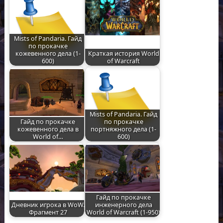
Mists of Pandaria. Гайд
по прокачке
кожевенного дела (1-
Краткая история World
600)
of Warcraft
Mists of Pandaria. Гайд
Гайд по прокачке
по прокачке
кожевенного дела в
портняжного дела (1-
World of…
600)
Гайд по прокачке
Дневник игрока в WoW.
инженерного дела
Фрагмент 27
World of Warcraft (1-950)