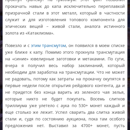
прокачать навык до капа исключительно переплавкой
призрачной стали в этот металл, который в частности
служит и для изготовления топового компонента для
эпических вещей – живой стали, аналога истинного
золота из «Катаклизма».
Повезло и с
этим трансмутом
, он появился в моем списке
уже ближе к капу. Помимо этого прокнула трансмутация
на «синие» ювелирные заготовки и метакамни. По сути,
вчера я получил весь набор заклинаний, который
необходим для заработка на трансмутации. Что не может
не радовать, потому как затраты на прокачку окупятся в
первые недели после открытия рейдового контента, да и
не придется без конца варить из зеленого чая зелья,
которые никто не будет покупать. Восемь слитков
триллиума уже улетело с аука по 530+ монет каждый и
еще столько же лежит. Успел сварить два слитка живой
стали и, судя по состоянию аукциона, пока там особого
предложения нет. Выставил за 4700+ монет, пусть