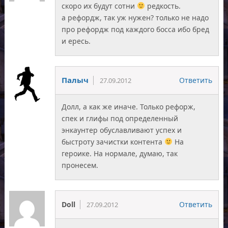
скоро их будут сотни
редкость.
а рефордж, так уж нужен? только не надо
про рефордж под каждого босса ибо бред
и ересь.
Палыч
Ответить
27.09.2012
Долл, а как же иначе. Только рефорж,
спек и глифы под определенный
энкаунтер обуславливают успех и
быстроту зачистки контента
На
героике. На нормале, думаю, так
пронесем.
Doll
Ответить
27.09.2012