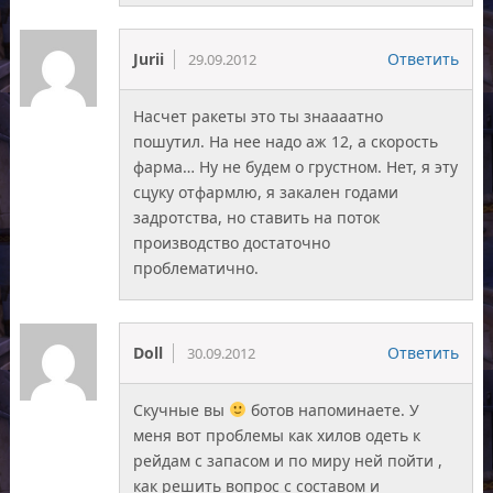
Jurii
Ответить
29.09.2012
Насчет ракеты это ты знаааатно
пошутил. На нее надо аж 12, а скорость
фарма… Ну не будем о грустном. Нет, я эту
сцуку отфармлю, я закален годами
задротства, но ставить на поток
производство достаточно
проблематично.
Doll
Ответить
30.09.2012
Скучные вы
ботов напоминаете. У
меня вот проблемы как хилов одеть к
рейдам с запасом и по миру ней пойти ,
как решить вопрос с составом и