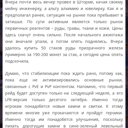
Вчера почти весь вечер провел в Шторме, качая своему
мейну инженерку, а альту алхимию и ювелирку. Как я и
предполагал ранее, ситуация на рынке пока пребывает в
затишье. По сути активным является только рынок
первичных реагентов – руды, травы, ткани и кожи. Цены
здесь скачут очень сильно. После начального ажиотажа
они вначале упали, а потом опять поднялись. Вчера
удалось купить 50 стаков руды призрачного железа
примерно за 190-200 монет за стак, а сегодня цена опять
подскочила.
Думаю, что стабилизации пока ждать рано, потому как,
пока еще не активизировались основные рынки,
связанные с PvE и PvP контентом. Напомню, что первый
рейд будет доступен только на следующей неделе, а его
LFR-версия только десятого октября. Именно тогда
игрокам понадобятся новые камни и свитки. К этому
времени многие уже прокачаются и пройдут героики.
Именно тогда им понадобятся улучшения, поскольку
пихать дорогущие камни в сине-зеленый левельный