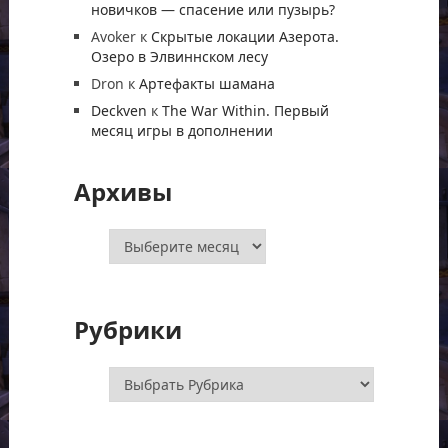
новичков — спасение или пузырь?
Avoker
к
Скрытые локации Азерота.
Озеро в Элвиннском лесу
Dron
к
Артефакты шамана
Deckven
к
The War Within. Первый
месяц игры в дополнении
Архивы
Архивы
Рубрики
Рубрики