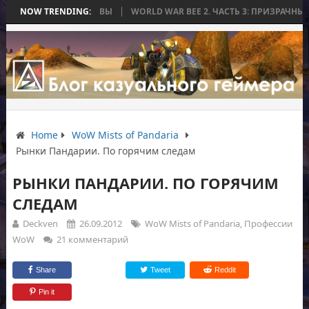
ОНЧИЛАСЬ БЕЗ БИТВЫ
NOW TRENDING:
WORLD WAR BEE 2. ЧАСТЬ 3: ПРИЗРАЧНЫЕ ТИТ
Home
WoW Mists of Pandaria
Рынки Пандарии. По горячим следам
РЫНКИ ПАНДАРИИ. ПО ГОРЯЧИМ
СЛЕДАМ
Deckven
26.09.2012
WoW Mists of Pandaria
,
Профессии
WoW
21 комментарий
Share
Tweet
Reddit
Pin it