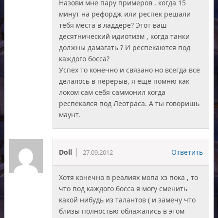
Назови мне пару примеров , когда 15
минут на рефордж или респек решали
тебя места в ладдере? Этот ваш
десятнический идиотизм , когда танки
должны дамагать ? И респекаются под
каждого босса?
Успех то конечно и связано но всегда все
делалось в перерыв, я еще помню как
локом сам себя саммонил когда
респекался под Леотраса. А ты говоришь
маунт.
Doll
Ответить
27.09.2012
Хотя конечно в реалиях мопа хз пока , то
что под каждого босса я могу сменить
какой нибудь из талантов ( и замечу что
близы полностью облажались в этом