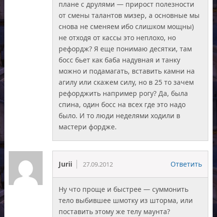
плане с друлями — прирост полезности
от смены талантов мизер, а основные мы
снова не сменяем ибо слишком мощны)
не отходя от кассы это неплохо, но
рефордж? Я еще понимаю десятки, там
босс бьет как баба надувная и танку
можно и подамагать, вставить камни на
агилу или скажем силу, но в 25 то зачем
рефорджить например рогу? Да, была
спина, один босс на всех где это надо
было. И то люди неделями ходили в
мастери фордже.
Jurii
Ответить
27.09.2012
Ну что проще и быстрее — суммонить
тело выбившее шмотку из шторма, или
поставить этому же телу маунта?