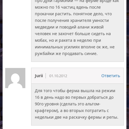
про духи гармонии — на ферме вроде как
можно по 16 частиц вдень после
прокачки растить. понятное дело, что
после получения хранителя умности
медведии и поводий алани живой
человек не захочет больше сидеть на
мобах, но и ракета в неделю при
иинимальных усилиях вполне ок же, не
ружбайки же продавать синие.
Jurii
Ответить
01.10.2012
Для того чтобы ферма вышла на режим
16 в день надо во первых добраться до
90го уровня (сделать это альтом-
крафтером), а во вторых потратить с
недельки две на раскачку фермы и репы.