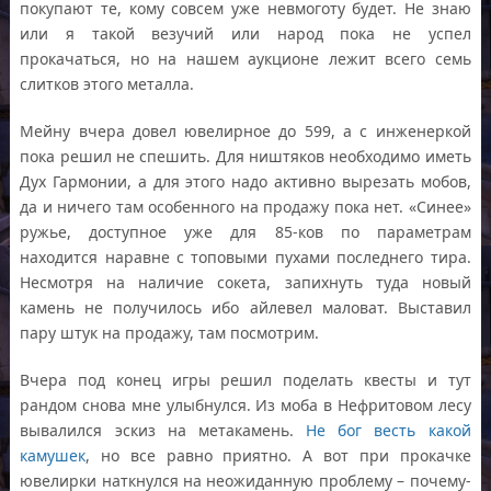
покупают те, кому совсем уже невмоготу будет. Не знаю
или я такой везучий или народ пока не успел
прокачаться, но на нашем аукционе лежит всего семь
слитков этого металла.
Мейну вчера довел ювелирное до 599, а с инженеркой
пока решил не спешить. Для ништяков необходимо иметь
Дух Гармонии, а для этого надо активно вырезать мобов,
да и ничего там особенного на продажу пока нет. «Синее»
ружье, доступное уже для 85-ков по параметрам
находится наравне с топовыми пухами последнего тира.
Несмотря на наличие сокета, запихнуть туда новый
камень не получилось ибо айлевел маловат. Выставил
пару штук на продажу, там посмотрим.
Вчера под конец игры решил поделать квесты и тут
рандом снова мне улыбнулся. Из моба в Нефритовом лесу
вывалился эскиз на метакамень.
Не бог весть какой
камушек
, но все равно приятно. А вот при прокачке
ювелирки наткнулся на неожиданную проблему – почему-