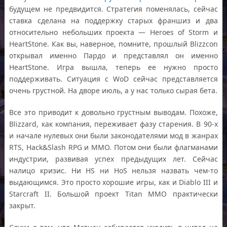
будущем не предвидится. Стратегия поменялась, сейчас
ставка сделана на поддержку старых франшиз и два
относительно небольших проекта — Heroes of Storm и
HeartStone. Как вы, наверное, помните, прошлый Blizzcon
открывал именно Пардо и представлял он именно
HeartStone. Игра вышла, теперь ее нужно просто
поддерживать. Ситуация с WoD сейчас представляется
очень грустной. На дворе июль, а у нас только сырая бета.
Все это приводит к довольно грустным выводам. Похоже,
Blizzard, как компания, переживает фазу старения. В 90-х
и начале нулевых они были законодателями мод в жанрах
RTS, Hack&Slash RPG и MMO. Потом они были флагманами
индустрии, развивая успех предыдущих лет. Сейчас
налицо кризис. Ни HS ни HoS нельзя назвать чем-то
выдающимся. Это просто хорошие игры, как и Diablo III и
Starcraft II. Большой проект Titan MMO практически
закрыт.