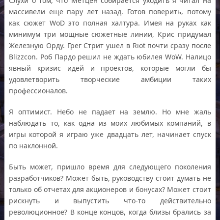
Слухи о том, что Метцен собирается уходить я читал на
массивели еще пару лет назад. Готов поверить, потому
как сюжет WoD это полная халтура. Имея на руках как
минимум три мощные сюжетные линии, Крис придумал
Железную Орду. Грег Стрит ушел в Riot почти сразу после
Blizzcon. Роб Пардо решил не ждать юбилея WoW. Налицо
явный кризис идей и проектов, которые могли бы
удовлетворить творческие амбиции таких
профессионалов.
Я оптимист. Небо не падает на землю. Но мне жаль
наблюдать то, как одна из моих любимых компаний, в
игры которой я играю уже двадцать лет, начинает спуск
по наклонной.
Быть может, пришло время для следующего поколения
разработчиков? Может быть, руководству стоит думать не
только об отчетах для акционеров и бонусах? Может стоит
рискнуть и выпустить что-то действительно
революционное? В конце концов, когда близы брались за