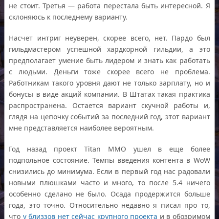
не стоит. Третья — работа перестала быть интересной. Я
склоняюсь к последнему варианту.
Насчет интриг неуверен, скорее всего, нет. Пардо был
гильдмастером успешной хардкорной гильдии, а это
предполагает умение быть лидером и знать как работать
с людьми. Деньги тоже скорее всего не проблема.
Работникам такого уровня дают не только зарплату, но и
бонусы в виде акций компании. В Штатах такая практика
распространена. Остается вариант скучной работы и,
глядя на цепочку событий за последний год, этот вариант
мне представляется наиболее вероятным.
Год назад проект Titan MMO ушел в еще более
подпольное состояние. Темпы введения контента в WoW
снизились до минимума. Если в первый год нас радовали
новыми плюшками часто и много, то после 5.4 ничего
особенно сделано не было. Осада продержится больше
года, это точно. Относительно недавно я писал про то,
что
у близзов нет сейчас крупного проекта
и в обозримом