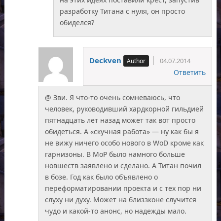
разработку Титана с нуля, он просто
обиделся?
Deckven
04.07.2014
Ответить
@ Зви. Я что-то очень сомневаюсь, что
человек, руководивший хардкорной гильдией
пятнадцать лет назад может так вот просто
обидеться. А «скучная работа» — ну как бы я
не вижу ничего особо нового в WoD кроме как
гарнизоны. В МоР было намного больше
новшеств заявлено и сделано. А Титан почил
в бозе. Год как было объявлено о
переформатировании проекта и с тех пор ни
слуху ни духу. Может на близзконе случится
чудо и какой-то анонс, но надежды мало.