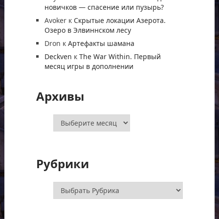
новичков — спасение или пузырь?
Avoker
к
Скрытые локации Азерота.
Озеро в Элвиннском лесу
Dron
к
Артефакты шамана
Deckven
к
The War Within. Первый
месяц игры в дополнении
Архивы
Архивы
Рубрики
Рубрики