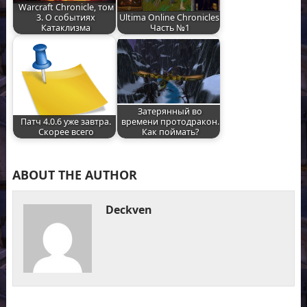
Warcraft Chronicle, том
3. О событиях
Ultima Online Chronicles.
Катаклизма
Часть №1
Затерянный во
Патч 4.0.6 уже завтра.
времени протодракон.
Скорее всего
Как поймать?
ABOUT THE AUTHOR
Deckven