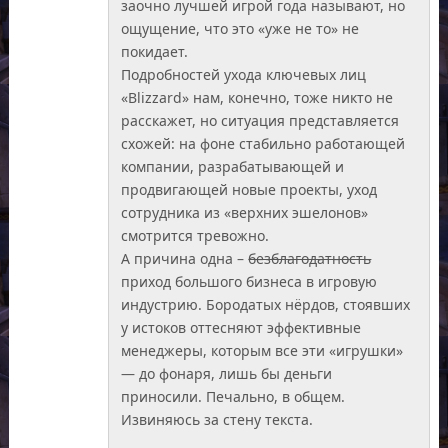
заочно лучшей игрой года называют, но
ощущение, что это «уже не то» не
покидает.
Подробностей ухода ключевых лиц
«Blizzard» нам, конечно, тоже никто не
расскажет, но ситуация представляется
схожей: на фоне стабильно работающей
компании, разрабатывающей и
продвигающей новые проекты, уход
сотрудника из «верхних эшелонов»
смотрится тревожно.
А причина одна –
безблагодатность
приход большого бизнеса в игровую
индустрию. Бородатых нёрдов, стоявших
у истоков оттесняют эффективные
менеджеры, которым все эти «игрушки»
— до фонаря, лишь бы деньги
приносили. Печально, в общем.
Извиняюсь за стену текста.