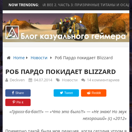
Ы
NOW TRENDING:
WORLD WAR BEE 2. ЧАСТЬ 3: ПРИЗРАЧНЫЕ ТИТАНЫ И ОСАДА НА И
Home
Новости
Роб Пардо покидает Blizzard
РОБ ПАРДО ПОКИДАЕТ BLIZZARD
Deckven
04.07.2014
Новости
14 комментариев
Share
Tweet
Reddit
Pin it
«Гррххх-ба-бах!!!» — «Что это было?!» — «Не знаю! Но звук
нехороший» (с) «2012»
Примерно такой была моя реакция, когда сегодня утром я