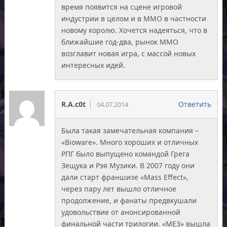
время появится на сцене игровой
индустрии в целом и в ММО в частности
новому королю. Хочется надеяться, что в
ближайшие год-два, рынок ММО
возглавит новая игра, с массой новых
интересных идей.
R.A.c0t
Ответить
04.07.2014
Была такая замечательная компания –
«Bioware». Много хороших и отличных
РПГ было выпущено командой Грега
Зещука и Рэя Музики. В 2007 году они
дали старт франшизе «Mass Effect»,
через пару лет вышло отличное
продолжение, и фанаты предвкушали
удовольствие от анонсированной
финальной части трилогии. «МЕ3» вышла