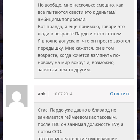
Но вообще, мне несколько смешно, как
все пытаются свести это к деньгам/
амбициям/попросили.
Вот правда, я еще понимаю, говори это
люди в возрасте Пардо и с его стажем…
Я вполне допускаю, что он просто захотел
передышку. Мне кажется, он в том
возрасте, когда хочется взглянуть по-
новому на мир вокруг и, возможно,
заняться чем-то другим.
ank
Ответить
10.07.2014
Стас, Пардо уже давно в близард не
занимается геймдевом как таковым.
после TBC он занимал должность EVP, а
потом CCO.
это топ-менеджерские руководящие