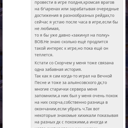
провести в игре полдня,кромсая врагов
на бг\аренах или зарабатывая очередные
достижения в разнообразных рейдах,то
сейчас я устаю после часа в игре,если бы
не любимая,
то я бы уже давно «закинул на полку»
ВОВ.Не знаю сколько ещё продлится
такой интерес к игре,но пока ещё он
теплется.
Кстати со Скорчем у меня тоже связана
одна забавная история.
Так как я сам когда-то играл на Вечной
Песне и тоже за альянсовского дк,то
многие старички сервера меня
запомнили,а ник был у меня очень похож
на них скорча,собственно разница в
окончании,если убрать ч.Так вот
некоторые знакомые хихикали показывая
на разных дк с похожими,а иногда и