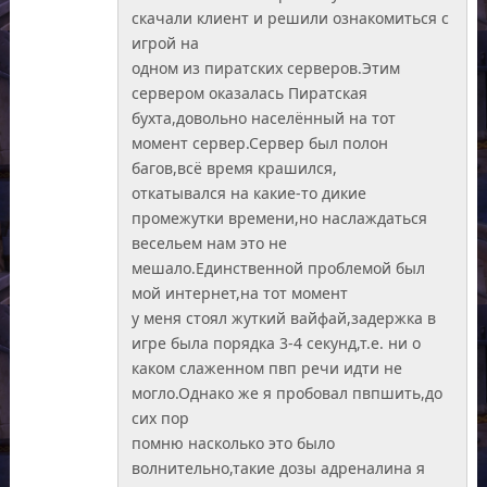
скачали клиент и решили ознакомиться с
игрой на
одном из пиратских серверов.Этим
сервером оказалась Пиратская
бухта,довольно населённый на тот
момент сервер.Сервер был полон
багов,всё время крашился,
откатывался на какие-то дикие
промежутки времени,но наслаждаться
весельем нам это не
мешало.Единственной проблемой был
мой интернет,на тот момент
у меня стоял жуткий вайфай,задержка в
игре была порядка 3-4 секунд,т.е. ни о
каком слаженном пвп речи идти не
могло.Однако же я пробовал пвпшить,до
сих пор
помню насколько это было
волнительно,такие дозы адреналина я