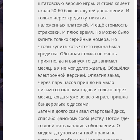
штатовскую версию игры. И стоил клиент
около 50-60 баксов с кучей дополнений. И
только через кредитку, никаких
наложенных платежей. И ещё стоимость
страховки. И плюс время. Но можно было
купить только серийные номера. Но
чтобы купить хоть что-то нужна была
кредитка. Обычная стоила не очень
приятно, да и выпуск тогда занимал
месяц, а я не мог долго ждать)). Обошёлся
электронной версией. Оплатил заказ,
через пару часов пришло на мыло
письмо со сканами кодов и только через
месяц, когда я уже во всю играл, пришла
бандеролька с дисками.
Затем я долго скачивал стартовый диск,
спасибо фанскому сообществу. Потом где-
то дней пять качались обновления. О
модем, да упокоится твой прах и не
восстанет он больше. Но какая музыка