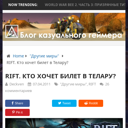
 БЕЗ БИТВЫ
NOW TRENDING:
WORLD WAR BEE 2. ЧАСТЬ 3: ПРИЗРАЧНЫЕ ТИТАНЫ И ОС
Home
"Другие миры"
RIFT. Кто хочет билет в Телару?
RIFT. КТО ХОЧЕТ БИЛЕТ В ТЕЛАРУ?
Deckven
07.04.2011
"Другие миры"
,
RIFT
26
комментариев
Share
Tweet
Reddit
Pin it