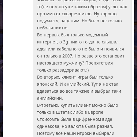
то(не помню уже каким образом) услышал
про ммо от скворечников. Ну хорошо,
подумал я, заценим. Но было несколько
небольших но.
Во-первых был только модемный
интернет, о 3g никто тогда не слышал,
адсл или кабельного не было и появился
он только в 2007. Но разве это остановит
настоящего мужчину? Препятствия
только раззадоривают.:)
Во-вторых, клиент игры был только
японский. И английский. Тут я не стал
вдаваться во все тяжкие и выбрал таки
английский.
В-третьих, купить клиент можно было
только в Штатах либо в Европе.
Стоисомть была в цифренном виде
одинакова, но валюта была разная.
Поэтому все наши игроки выбирали