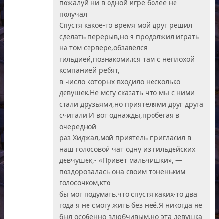
пожалуй ни в одной игре более не
получал.
Спустя какое-то время мой друг решил
сделать перерыв,но я продолжил играть
на том сервере,обзавёлся
гильдией,познакомился там с неплохой
компанией ребят,
в число которых входило несколько
девушек.Не могу сказать что мы с ними
стали друзьями,но приятелями друг друга
считали.И вот однажды,пробегая в
очередной
раз Хиджал,мой приятель пригласил в
наш голосовой чат одну из гильдейских
девчушек,- «Привет мальчишки», —
поздоровалась она своим тоненьким
голосочком,кто
бы мог подумать,что спустя каких-то два
года я не смогу жить без неё.Я никогда не
был особенно влюбчивым,но эта девушка