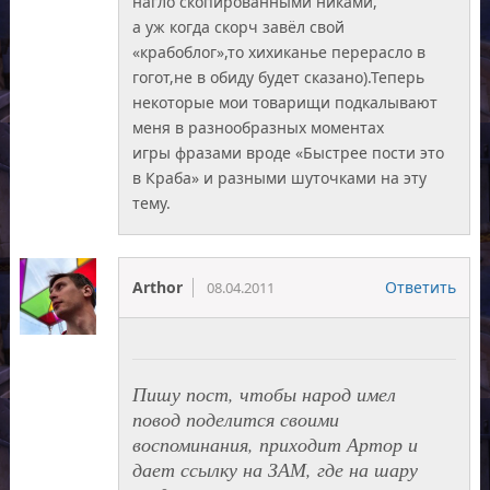
нагло скопированными никами,
а уж когда скорч завёл свой
«крабоблог»,то хихиканье перерасло в
гогот,не в обиду будет сказано).Теперь
некоторые мои товарищи подкалывают
меня в разнообразных моментах
игры фразами вроде «Быстрее пости это
в Краба» и разными шуточками на эту
тему.
Arthor
Ответить
08.04.2011
Пишу пост, чтобы народ имел
повод поделится своими
воспоминания, приходит Артор и
дает ссылку на ЗАМ, где на шару