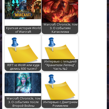
Warcraft Chronicle, том
Краткая история World
3. О событиях
of Warcraft
Катаклизма
Интервью с гильдией
RIFT vs WoW или куда
“Хранители Легенд”.
делись 600 тысяч?
Часть №2
Warcraft Chronicle, том
3. О событиях после
Интервью с Дмитрием
Второй Войны
Роммелем