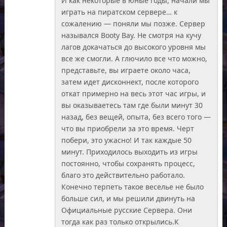
И как некоторые в юные годы, начали мы
играть на пиратском сервере… к
сожалению — поняли мы позже. Сервер
назывался Booty Bay. Не смотря на кучу
лагов докачаться до высокого уровня мы
все же смогли. А глючило все что можно,
представьте, вы играете около часа,
затем идет дисконнект, после которого
откат примерно на весь этот час игры, и
вы оказываетесь там где были минут 30
назад, без вещей, опыта, без всего того —
что вы приобрели за это время. Черт
побери, это ужасно! И так каждые 50
минут. Приходилось выходить из игры
постоянно, чтобы сохранять процесс,
благо это действительно работало.
Конечно терпеть такое веселье не было
больше сил, и мы решили двинуть на
Официальные русские Сервера. Они
тогда как раз только открылись.К