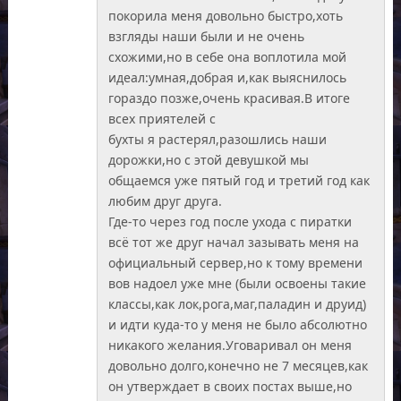
покорила меня довольно быстро,хоть
взгляды наши были и не очень
схожими,но в себе она воплотила мой
идеал:умная,добрая и,как выяснилось
гораздо позже,очень красивая.В итоге
всех приятелей с
бухты я растерял,разошлись наши
дорожки,но с этой девушкой мы
общаемся уже пятый год и третий год как
любим друг друга.
Где-то через год после ухода с пиратки
всё тот же друг начал зазывать меня на
официальный сервер,но к тому времени
вов надоел уже мне (были освоены такие
классы,как лок,рога,маг,паладин и друид)
и идти куда-то у меня не было абсолютно
никакого желания.Уговаривал он меня
довольно долго,конечно не 7 месяцев,как
он утверждает в своих постах выше,но