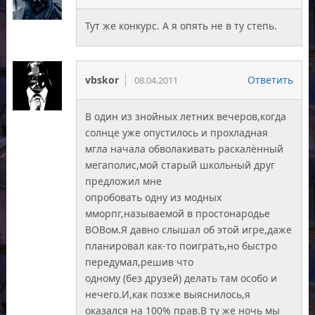
Тут же конкурс. А я опять не в ту степь.
vbskor
Ответить
08.04.2011
В один из знойных летних вечеров,когда
солнце уже опустилось и прохладная
мгла начала обволакивать раскалённый
мегаполис,мой старый школьный друг
предложил мне
опробовать одну из модных
мморпг,называемой в простонародье
ВОВом.Я давно слышал об этой игре,даже
планировал как-то поиграть,но быстро
передумал,решив что
одному (без друзей) делать там особо и
нечего.И,как позже выяснилось,я
оказался на 100% прав.В ту же ночь мы