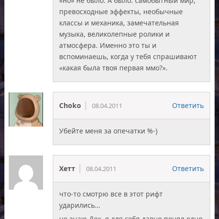
«но» не было. А было: самобытный мир,
превосходные эффекты, необычные
классы и механика, замечательная
музыка, великолепные ролики и
атмосфера. Именно это ты и
вспоминаешь, когда у тебя спрашивают
«какая была твоя первая ммо?».
Choko
Ответить
08.04.2011
Убейте меня за опечатки %-)
Хетт
Ответить
08.04.2011
что-то смотрю все в этот рифт
ударились…
не знаю Дек, я для себя давно понял одно