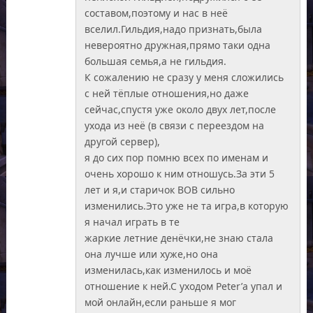
составом,поэтому и нас в неё
вселил.Гильдия,надо признать,была
невероятно дружная,прямо таки одна
большая семья,а не гильдия.
К сожалению не сразу у меня сложились
с ней тёплые отношения,но даже
сейчас,спустя уже около двух лет,после
ухода из неё (в связи с переездом на
другой сервер),
я до сих пор помню всех по именам и
очень хорошо к ним отношусь.За эти 5
лет и я,и старичок ВОВ сильно
изменились.Это уже не та игра,в которую
я начал играть в те
жаркие летние денёчки,не знаю стала
она лучше или хуже,но она
изменилась,как изменилось и моё
отношение к ней.С уходом Peter’а упал и
мой онлайн,если раньше я мог