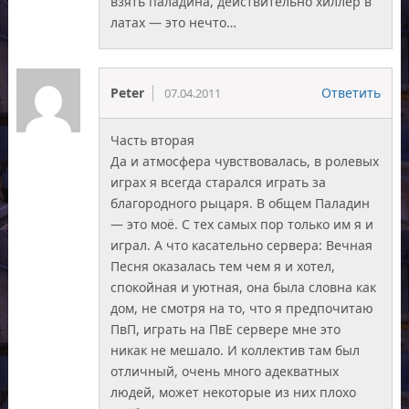
взять паладина, действительно хиллер в
латах — это нечто…
Peter
Ответить
07.04.2011
Часть вторая
Да и атмосфера чувствовалась, в ролевых
играх я всегда старался играть за
благородного рыцаря. В общем Паладин
— это моё. С тех самых пор только им я и
играл. А что касательно сервера: Вечная
Песня оказалась тем чем я и хотел,
спокойная и уютная, она была словна как
дом, не смотря на то, что я предпочитаю
ПвП, играть на ПвЕ сервере мне это
никак не мешало. И коллектив там был
отличный, очень много адекватных
людей, может некоторые из них плохо