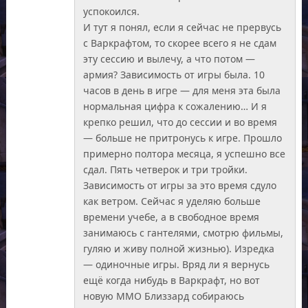
успокоился.
И тут я понял, если я сейчас не прервусь
с Варкрафтом, то скорее всего я не сдам
эту сессию и вылечу, а что потом —
армия? Зависимость от игры была. 10
часов в день в игре — для меня эта была
нормальная цифра к сожалению… И я
крепко решил, что до сессии и во время
— больше не притронусь к игре. Прошло
примерно полтора месяца, я успешно все
сдал. Пять четверок и три тройки.
Зависимость от игры за это время сдуло
как ветром. Сейчас я уделяю больше
времени учебе, а в свободное время
занимаюсь с гантелями, смотрю фильмы,
гуляю и живу полной жизнью). Изредка
— одиночные игры. Вряд ли я вернусь
ещё когда нибудь в Варкрафт, но вот
новую ММО Близзард собираюсь