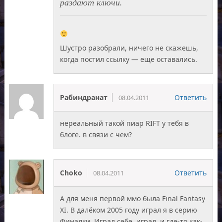
раздают ключи.
Шустро разобрали, ничего не скажешь,
когда постил ссылку — еще оставались.
Рабиндранат
Ответить
08.04.2011
нереальный такой пиар RIFT у тебя в
блоге. в связи с чем?
Choko
Ответить
08.04.2011
А для меня первой ммо была Final Fantasy
XI. В далёком 2005 году играл я в серию
Финалки. Играл себе, играл, и где-то как-