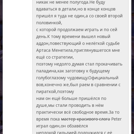
никак не менее полугода.Не буду
вдаваться в детали,но в конце концов
пришёл я туда не один,а со своей второй
половинкой,
с которой продолжаем играть и по сей
день.К тому времени вышел новый
аддон,повествующий о нелёгкой судьбе
Артаса Менетила,приглянувшегося мне
ещё со стратегии,
поэтому недолго думая стал прокачивать
паладина,как заготовку к будущему
голубоглазому чудовищу.Официальный
вов,конечно же,был раем в сравнении с
пираткой,поэтому
нам он ещё больше пришёлся по
душе,мы стали проводить в нём
практически всё свободное время.За то
время пока
мастер красивого слога
Peter
играл один,он обзавёлся
неплохой гильдией,подружился с её