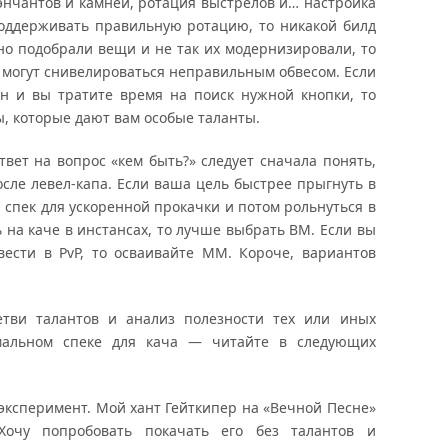
нчантов и камней, ротация выстрелов и… настройка
поддерживать правильную ротацию, то никакой билд
ьно подобрали вещи и не так их модернизировали, то
а могут снивелироваться неправильным обвесом. Если
н и вы тратите время на поиск нужной кнопки, то
, которые дают вам особые таланты.
твет на вопрос «кем быть?» следует сначала понять,
осле левел-капа. Если ваша цель быстрее прыгнуть в
 спек для ускоренной прокачки и потом рольнуться в
 на каче в инстансах, то лучше выбрать BM. Если вы
ести в PvP, то осваивайте ММ. Короче, вариантов
ви талантов и анализ полезности тех или иных
имальном спеке для кача — читайте в следующих
ксперимент. Мой хант Гейткипер на «Вечной Песне»
Хочу попробовать покачать его без талантов и