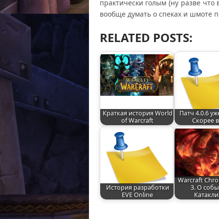
практически голым (ну разве что в
вообще думать о спеках и шмоте п
RELATED POSTS:
Краткая история World
Патч 4.0.6 уж
of Warcraft
Скорее в
Warcraft Chro
История разработки
3. О соб
EVE Online
Катакли