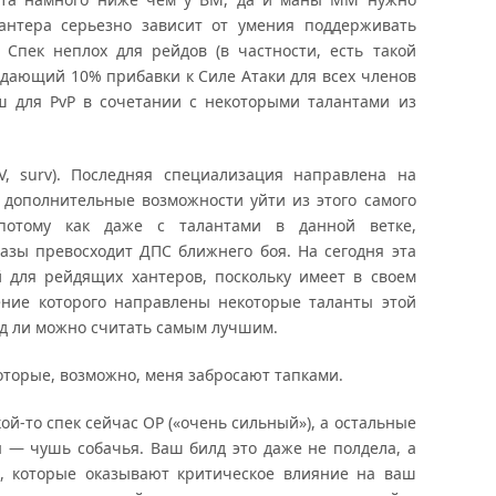
антера серьезно зависит от умения поддерживать
Спек неплох для рейдов (в частности, есть такой
 дающий 10% прибавки к Силе Атаки для всех членов
ош для PvP в сочетании с некоторыми талантами из
SV, surv). Последняя специализация направлена на
 дополнительные возможности уйти из этого самого
потому как даже с талантами в данной ветке,
азы превосходит ДПС ближнего боя. На сегодня эта
 для рейдящих хантеров, поскольку имеет в своем
ение которого направлены некоторые таланты этой
ряд ли можно считать самым лучшим.
оторые, возможно, меня забросают тапками.
акой-то спек сейчас ОР («очень сильный»), а остальные
 — чушь собачья. Ваш билд это даже не полдела, а
ы, которые оказывают критическое влияние на ваш