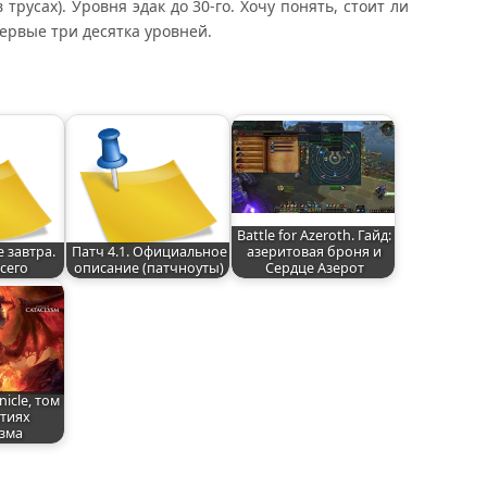
 трусах). Уровня эдак до 30-го. Хочу понять, стоит ли
ервые три десятка уровней.
Battle for Azeroth. Гайд:
е завтра.
Патч 4.1. Официальное
азеритовая броня и
сего
описание (патчноуты)
Сердце Азерот
nicle, том
ытиях
зма