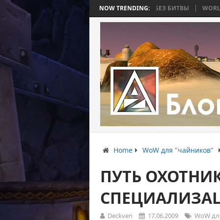
ТЬ 4: ВОЙНА, КОТОРАЯ ЗАКОНЧИЛАСЬ БЕЗ БИТВЫ
NOW TRENDING:
WORLD WAR BEE 2.
Home
WoW для "чайников"
ПУТЬ ОХОТНИК
СПЕЦИАЛИЗА
Deckven
17.06.2009
WoW для