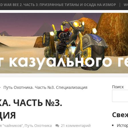
 ЧАСТЬ 3: ПРИЗРАЧНЫЕ ТИТАНЫ И ОСАДА НА ИЗМОР
WORLD WAR BEE 
Поиск
Путь Охотника. Часть №3. Специализация
А. ЧАСТЬ №3.
ЦИЯ
Све
Истор
 "чайников"
,
Путь Охотника
21 комментарий