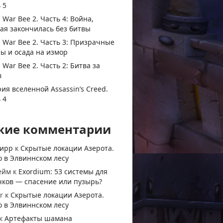
 5
 War Bee 2. Часть 4: Война,
ая закончилась без битвы
 War Bee 2. Часть 3: Призрачные
ы и осада на измор
 War Bee 2. Часть 2: Битва за
в
ия вселенной Assassin’s Creed.
 4
жие комментарии
тирр
к
Скрытые локации Азерота.
 в Элвиннском лесу
ейм
к
Exordium: 53 системы для
чков — спасение или пузырь?
r
к
Скрытые локации Азерота.
 в Элвиннском лесу
к
Артефакты шамана