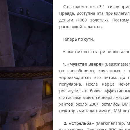
С выходом патча 3.1 в игру приш
Правда, доступна эта привилегия
деньги (1000 золотых). Поэтом
раскладкой талантов.
Теперь по сути.
У охотников есть три ветки талан
1. «Чувство Зверя»
(Beastmaster
на способностях, связанных с
«производится» его петом. До 
популярна. После нерфа некот
рольнулись в более эффективны
статистике моего сервера, массов
хантов около 200+ остались BM
некоторыми талантами из MM-ветк
2. «Стрельба»
(Markmanship, M
как стрелка. При этом ДПС от 