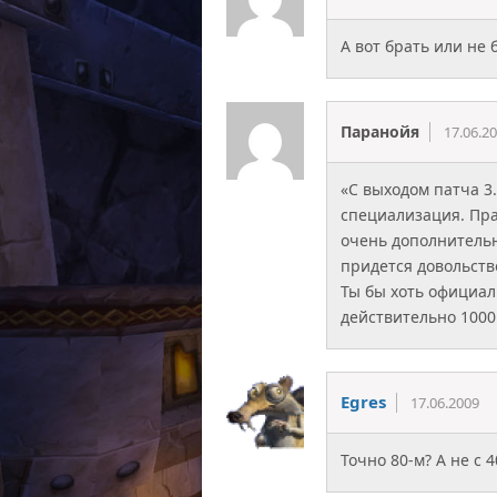
А вот брать или не 
Паранойя
17.06.2
«С выходом патча 3
специализация. Прав
очень дополнительны
придется довольств
Ты бы хоть официал
действительно 1000
Egres
17.06.2009
Точно 80-м? А не с 