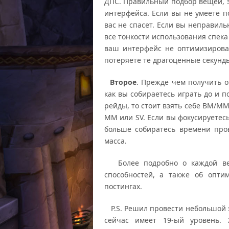
ДПС. Правильный подбор вещей, э
интерфейса. Если вы не умеете 
вас не спасет. Если вы неправил
все тонкости использования спек
ваш интерфейс не оптимизирова
потеряете те драгоценные секунды
Второе
. Прежде чем получить о
как вы собираетесь играть до и п
рейды, то стоит взять себе BM/MM
MM или SV. Если вы фокусируетесь
больше собиратесь времени пров
масса.
Более подробно о каждой вет
способностей, а также об опт
постингах.
P.S. Решил провести небольшой э
сейчас имеет 19-ый уровень. 