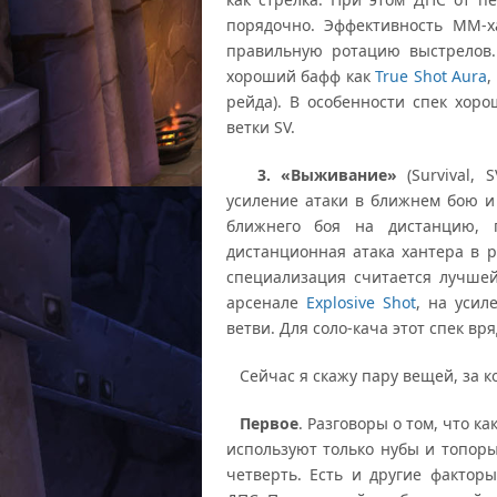
порядочно. Эффективность ММ-х
правильную ротацию выстрелов. 
хороший бафф как
True Shot Aura
,
рейда). В особенности спек хор
ветки SV.
3. «Выживание»
(Survival, 
усиление атаки в ближнем бою и
ближнего боя на дистанцию, 
дистанционная атака хантера в р
специализация считается лучшей
арсенале
Explosive Shot
, на усил
ветви. Для соло-кача этот спек в
Сейчас я скажу пару вещей, за к
Первое
. Разговоры о том, что к
используют только нубы и топоры
четверть. Есть и другие фактор