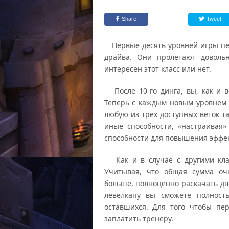
Share
Tweet
Первые десять уровней игры перс
драйва. Они пролетают доволь
интересен этот класс или нет.
После 10-го динга, вы, как и вс
Теперь с каждым новым уровнем 
любую из трех доступных веток т
иные способности, «настраивая
способности для повышения эффек
Как и в случае с другими клас
Учитывая, что общая сумма очк
больше, полноценно раскачать две
левелкапу вы сможете полност
оставшихся. Для того чтобы пе
заплатить тренеру.