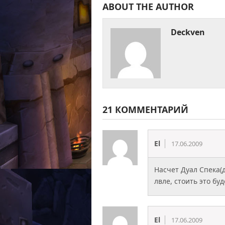
ABOUT THE AUTHOR
Deckven
21 КОММЕНТАРИЙ
El
17.06.2009
Насчет Дуал Спека(
лвле, стоить это буд
El
17.06.2009