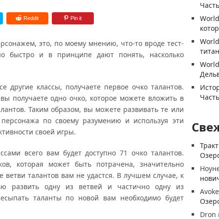
Часть
World
Reddit
Pin it
котор
World
онажем, это, по моему мнению, что-то вроде тест-
титан
но быстро и в принципе дают понять, насколько
World
Дель
е другие классы, получаете первое очко талантов.
Истор
Часть
вы получаете одно очко, которое можете вложить в
алантов. Таким образом, вы можете развивать те или
» персонажа по своему разумению и используя эти
Све
тивности своей игры.
Трак
сами всего вам будет доступно 71 очко талантов.
Озеро
ов, которая может быть потрачена, значительно
Ноун
 ветви талантов вам не удастся. В лучшем случае, к
нови
ью развить одну из ветвей и частично одну из
Avoke
ресыпать таланты по новой вам необходимо будет
Озеро
Dron