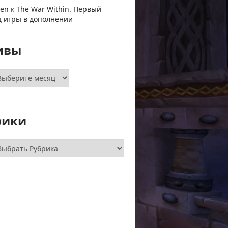
ven
к
The War Within. Первый
ц игры в дополнении
ивы
хивы
рики
брики