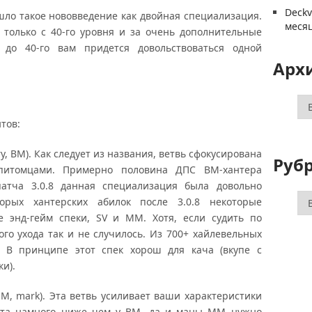
Deck
ло такое нововведение как двойная специализация.
меся
 только с 40-го уровня и за очень дополнительные
у до 40-го вам придется довольствоваться одной
Арх
Ар
тов:
у, BM). Как следует из названия, ветвь сфокусирована
Руб
 питомцами. Примерно половина ДПС ВМ-хантера
патча 3.0.8 данная специализация была довольно
Ру
орых хантерских абилок после 3.0.8 некоторые
е энд-гейм спеки, SV и MM. Хотя, если судить по
ого ухода так и не случилось. Из 700+ хайлевельных
. В принципе этот спек хорош для кача (вкупе с
и).
M, mark). Эта ветвь усиливает ваши характеристики
пета намного ниже чем у ВМ, да и маны ММ нужно