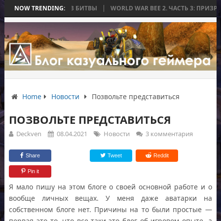
АЯ ЗАКОНЧИЛАСЬ БЕЗ БИТВЫ
NOW TRENDING:
WORLD WAR BEE 2. ЧАСТЬ 3: ПРИЗРАЧН
Home
Новости
Позвольте представиться
ПОЗВОЛЬТЕ ПРЕДСТАВИТЬСЯ
Deckven
08.04.2021
Новости
3 комментария
Share
Tweet
Reddit
Pin it
Я мало пишу на этом блоге о своей основной работе и о
вообще личных вещах. У меня даже аватарки на
собственном блоге нет. Причины на то были простые —
первая это то, что все-таки это блог об игровом опыте, а