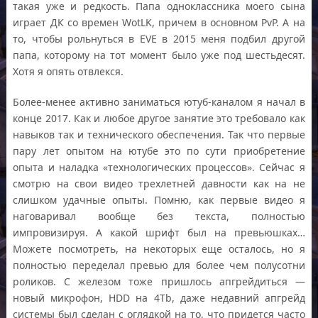
такая уже и редкость. Папа одноклассника моего сына
играет ДК со времен WotLK, причем в основном PvP. А на
то, чтобы рольнуться в EVE в 2015 меня подбил другой
папа, которому на тот момент было уже под шестьдесят.
Хотя я опять отвлекся.
Более-менее активно заниматься ютуб-каналом я начал в
конце 2017. Как и любое другое занятие это требовало как
навыков так и технического обеспечения. Так что первые
пару лет опытом на ютубе это по сути приобретение
опыта и наладка «технологических процессов». Сейчас я
смотрю на свои видео трехлетней давности как на не
слишком удачные опыты. Помню, как первые видео я
наговаривал вообще без текста, полностью
импровизируя. А какой шрифт был на превьюшках…
Можете посмотреть, на некоторых еще осталось, но я
полностью переделал превью для более чем полусотни
роликов. С железом тоже пришлось апгрейдиться —
новый микрофон, HDD на 4Tb, даже недавний апгрейд
системы был сделан с оглядкой на то, что придется часто