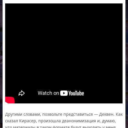
Другими словами, позвольте представиться — Деквен. Как
сказал Кирасер, произошла деанонимизация и, думаю,
что материалы в таком формате будут выходить у меня