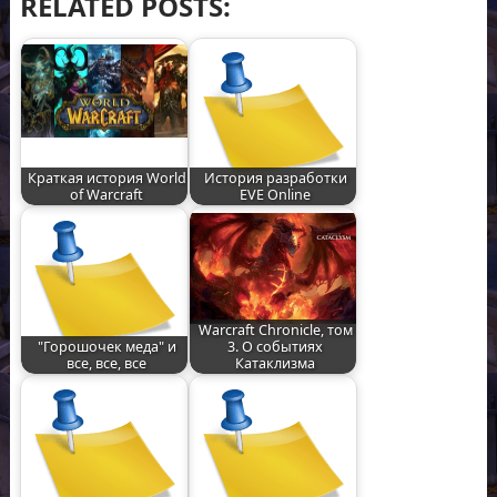
RELATED POSTS:
Краткая история World
История разработки
of Warcraft
EVE Online
Warcraft Chronicle, том
"Горошочек меда" и
3. О событиях
все, все, все
Катаклизма