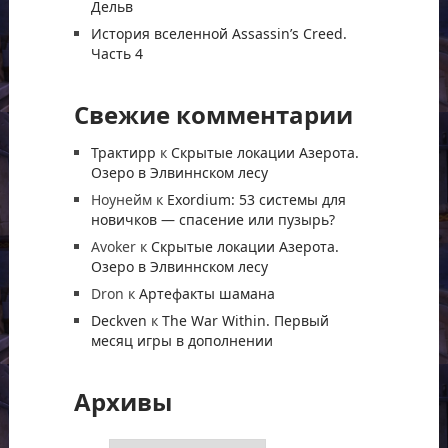
Дельв
История вселенной Assassin’s Creed.
Часть 4
Свежие комментарии
Трактирр
к
Скрытые локации Азерота.
Озеро в Элвиннском лесу
Ноунейм
к
Exordium: 53 системы для
новичков — спасение или пузырь?
Avoker
к
Скрытые локации Азерота.
Озеро в Элвиннском лесу
Dron
к
Артефакты шамана
Deckven
к
The War Within. Первый
месяц игры в дополнении
Архивы
Архивы