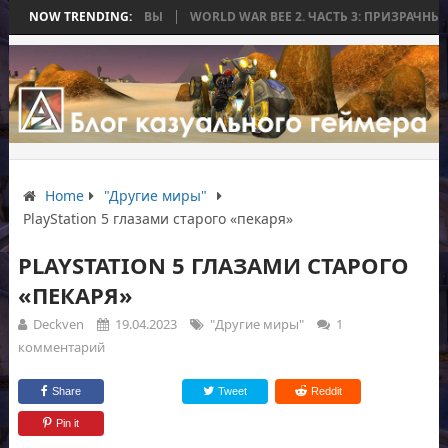
ЛАСЬ БЕЗ БИТВЫ
NOW TRENDING:
WORLD WAR BEE 2. ЧАСТЬ 3: ПРИЗРАЧНЫЕ ТИТАНЫ
Home
"Другие миры"
PlayStation 5 глазами старого «пекаря»
PLAYSTATION 5 ГЛАЗАМИ СТАРОГО
«ПЕКАРЯ»
Deckven
19.04.2023
"Другие миры"
1
комментарий
Share
Tweet
Reddit
Pin it