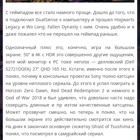
С геймпадом все стало намного проще. Дошло до того, что
я подключил DualSense к компьютеру и прошел Hogwarts
Legacy и Wo Long: Fallen Dynasty с ним. Очень удобно и я
даже пожалел что не перешел на геймпад раньше.
Однозначный плюс это, конечно, игра на большом
экране. 50” в 4К с HDR это совершенно другие ощущения,
хотя мой монитор к PC тоже неплох — делловский (Dell
S2721DGFA) 27” QHD 165 Hz. Кстати, именно после этого я
понял, почему в консольных проектах Sony полно катсцен
на уровне неплохого сериала. До этого я успел поиграть в
Horizon Zero Dawn, Red Dead Redemption 2 и немного в
God of War 2018 и был удивлен, что довольно часто надо
созерцать длинные и пр иэтом качественные катсцены.
Может прозвучит смешно, но теперь я понял, что на
большом экране это действительно смотрится как кино.
На днях я закончил основную сюжетку Ghost of Tsushima и
понял, что посмотрел в самурайский сериал.