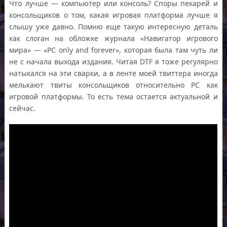
Что лучше — компьютер или консоль? Споры пекарей и
консольщиков о том, какая игровая платформа лучше я
слышу уже давно. Помню еще такую интересную деталь
как слоган на обложке журнала «Навигатор игрового
мира» — «PC only and forever», которая была там чуть ли
не с начала выхода издания. Читая DTF я тоже регулярно
натыкался на эти сварки, а в ленте моей твиттера иногда
мелькают твиты консольщиков относительно PC как
игровой платформы. То есть тема остается актуальной и
сейчас.