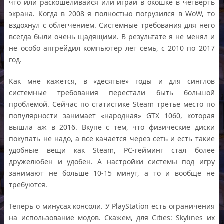
что или раскошеливайся или играй в окошке в четверть
экрана. Когда в 2008 я полностью погрузился в WoW, то
вздохнул с облегчением. Системные требования для него
всегда были очень щадящими. В результате я не менял и
не особо апгрейдил компьютер лет семь, с 2010 по 2017
год.
Как мне кажется, в «десятые» годы и для синглов
системные требования перестали быть большой
проблемой. Сейчас по статистике Steam третье место по
популярности занимает «народная» GTX 1060, которая
вышла аж в 2016. Вкупе с тем, что физические диски
покупать не надо, а все качается через сеть и есть такие
удобные вещи как Steam, PC-гейминг стал более
дружелюбен и удобен. А настройки системы под игру
занимают не больше 10-15 минут, а то и вообще не
требуются.
Теперь о минусах консоли. У PlayStation есть ограничения
на использование модов. Скажем, для Cities: Skylines их