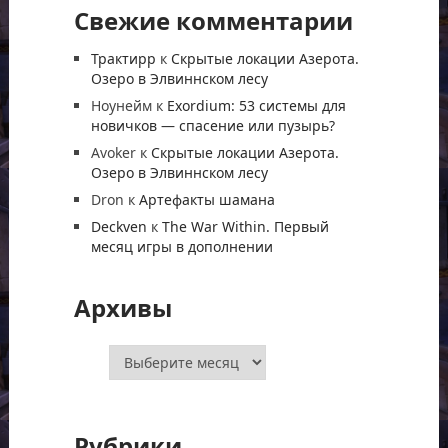
Свежие комментарии
Трактирр
к
Скрытые локации Азерота.
Озеро в Элвиннском лесу
Ноунейм
к
Exordium: 53 системы для
новичков — спасение или пузырь?
Avoker
к
Скрытые локации Азерота.
Озеро в Элвиннском лесу
Dron
к
Артефакты шамана
Deckven
к
The War Within. Первый
месяц игры в дополнении
Архивы
Архивы
Рубрики