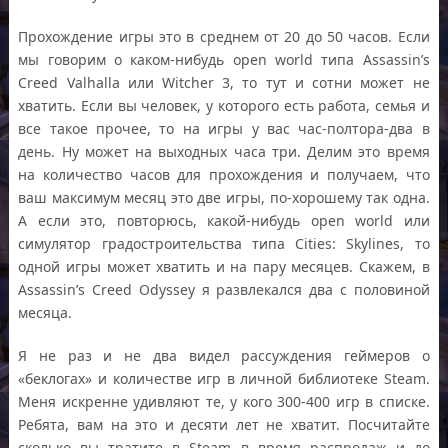
Прохождение игры это в среднем от 20 до 50 часов. Если
мы говорим о каком-нибудь open world типа Assassin’s
Creed Valhalla или Witcher 3, то тут и сотни может не
хватить. Если вы человек, у которого есть работа, семья и
все такое прочее, то на игры у вас час-полтора-два в
день. Ну может на выходных часа три. Делим это время
на количество часов для прохождения и получаем, что
ваш максимум месяц это две игры, по-хорошему так одна.
А если это, повторюсь, какой-нибудь open world или
симулятор градостроительства типа Cities: Skylines, то
одной игры может хватить и на пару месяцев. Скажем, в
Assassin’s Creed Odyssey я развлекался два с половиной
месяца.
Я не раз и не два видел рассуждения геймеров о
«беклогах» и количестве игр в личной библиотеке Steam.
Меня искренне удивляют те, у кого 300-400 игр в списке.
Ребята, вам на это и десяти лет не хватит. Посчитайте
сколько вы тратите в Steam в время распродаж и до