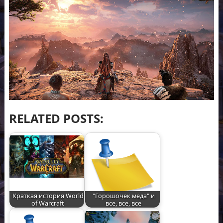
RELATED POSTS:
Краткая история World
"Горошочек меда" и
of Warcraft
все, все, все