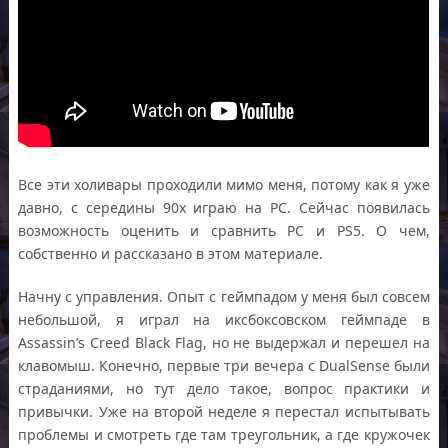
Все эти холивары проходили мимо меня, потому как я уже
давно, с середины 90х играю на PC. Сейчас появилась
возможность оценить и сравнить PC и PS5. О чем,
собственно и рассказано в этом материале.
Начну с управления. Опыт с геймпадом у меня был совсем
небольшой, я играл на иксбоксовском геймпаде в
Assassin’s Creed Black Flag, но не выдержал и перешел на
клавомыш. Конечно, первые три вечера с DualSense были
страданиями, но тут дело такое, вопрос практики и
привычки. Уже на второй неделе я перестал испытывать
проблемы и смотреть где там треугольник, а где кружочек