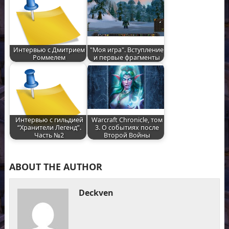
Интервью с Дмитрием
"Моя игра". Вступление
Роммелем
и первые фрагменты
Интервью с гильдией
Warcraft Chronicle, том
“Хранители Легенд”.
3. О событиях после
Часть №2
Второй Войны
ABOUT THE AUTHOR
Deckven