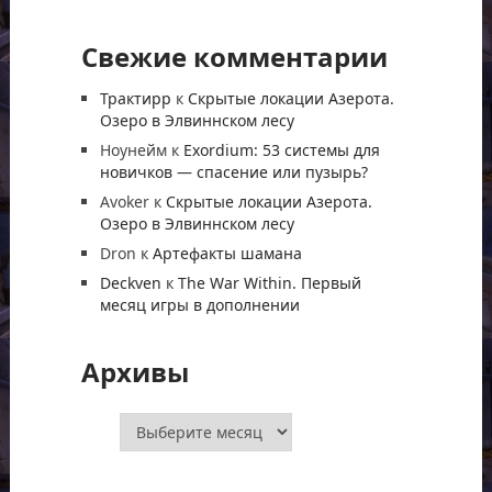
Свежие комментарии
Трактирр
к
Скрытые локации Азерота.
Озеро в Элвиннском лесу
Ноунейм
к
Exordium: 53 системы для
новичков — спасение или пузырь?
Avoker
к
Скрытые локации Азерота.
Озеро в Элвиннском лесу
Dron
к
Артефакты шамана
Deckven
к
The War Within. Первый
месяц игры в дополнении
Архивы
Архивы