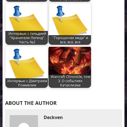
Интервью с гильдией
“Хранители Легенд”.
"Горошочек меда" и
Часть №2
все, все, все
Warcraft Chronicle, том
Интервью с Дмитрием
3. О событиях
Роммелем
Катаклизма
ABOUT THE AUTHOR
Deckven