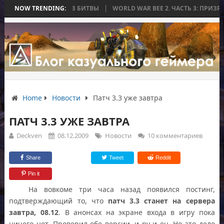
АЯ ЗАКОНЧИЛАСЬ БЕЗ БИТВЫ
NOW TRENDING:
WORLD WAR BEE 2. ЧАСТЬ 3: ПРИЗРАЧ
Home
Новости
Патч 3.3 уже завтра
ПАТЧ 3.3 УЖЕ ЗАВТРА
Deckven
08.12.2009
Новости
10 комментариев
Share
Tweet
Reddit
Pin it
На вовкоме три часа назад появился постинг,
подтверждающий то, что
патч 3.3 станет на сервера
завтра, 08.12
. В анонсах на экране входа в игру пока
ничего нет. Проверил обе версии, и ру и eu. Но это дело