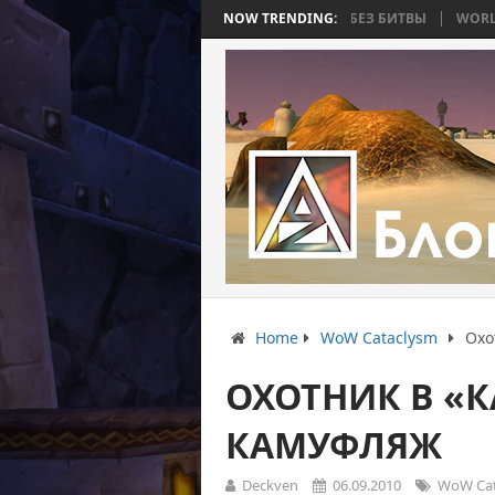
ТЬ 4: ВОЙНА, КОТОРАЯ ЗАКОНЧИЛАСЬ БЕЗ БИТВЫ
NOW TRENDING:
WORLD WAR BEE 2.
Home
WoW Cataclysm
Охо
ОХОТНИК В «К
КАМУФЛЯЖ
Deckven
06.09.2010
WoW Cat