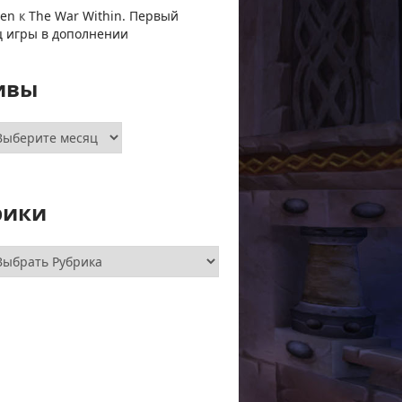
ven
к
The War Within. Первый
ц игры в дополнении
ивы
хивы
рики
брики