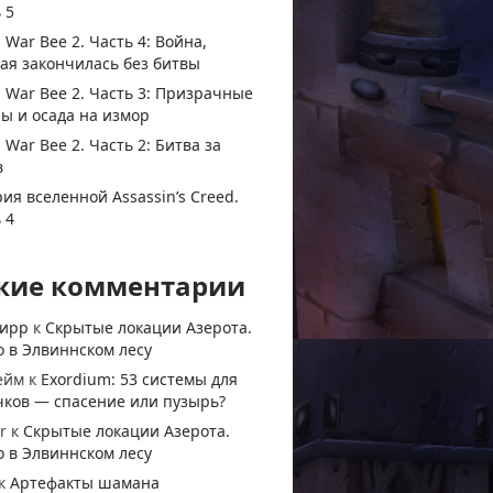
 5
 War Bee 2. Часть 4: Война,
ая закончилась без битвы
 War Bee 2. Часть 3: Призрачные
ы и осада на измор
 War Bee 2. Часть 2: Битва за
в
ия вселенной Assassin’s Creed.
 4
жие комментарии
тирр
к
Скрытые локации Азерота.
 в Элвиннском лесу
ейм
к
Exordium: 53 системы для
чков — спасение или пузырь?
r
к
Скрытые локации Азерота.
 в Элвиннском лесу
к
Артефакты шамана