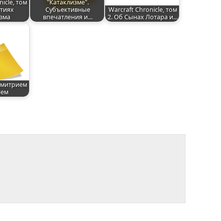
nicle, том
"Катаклизме".
ытиях
Субъективные
Warcraft Chronicle, том
зма
впечатления и…
2. Об Сынах Лотара и…
Дмитрием
лем