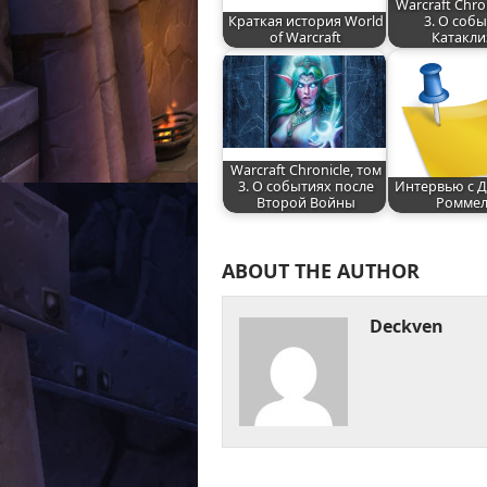
Warcraft Chro
Краткая история World
3. О соб
of Warcraft
Катакли
Warcraft Chronicle, том
3. О событиях после
Интервью с 
Второй Войны
Ромме
ABOUT THE AUTHOR
Deckven