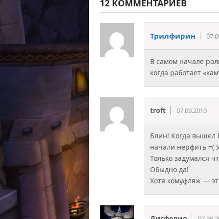
12 КОММЕНТАРИЕВ
Трилфирин
07.0
В самом начале роли
когда работает «ка
troft
07.09.2010
Блин! Когда вышел В
начали нерфить =( 
Только задумался чт
Обыдно да!
Хотя комуфляж — это
Дисфорио
07.09.2