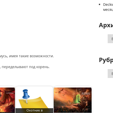
Deck
меся
Арх
Ар
мусь, имея такие возможности.
Руб
, переделывают под корень.
Ру
Охотник в