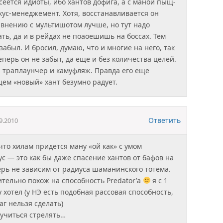
сеется идиоты, ибо хантов дофига, а с маной пыщ-
кус-менеджемент. Хотя, восстанавливается он
равнению с мультишотом лучше, но тут надо
ть, да и в рейдах не поаоешишь на боссах. Тем
забыл. И бросил, думаю, что и многие на него, так
теперь он не забыт, да еще и без количества целей.
, траплаунчер и камуфляж. Правда его еще
щем «новый» хант безумно радует.
Ответить
9.2010
что хилам придется ману «ой как» с умом
ус — это как бы даже спасение хантов от бафов на
рь не зависим от радиуса шаманинского тотема.
тельно похож на способность Predator’а
я с 1
хотел (у НЭ есть подобная рассовая способность,
г нельзя сделать)
учиться стрелять…