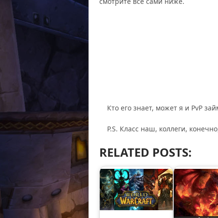
смотрите все сами ниже.
Кто его знает, может я и PvP зай
P.S. Класс наш, коллеги, конечно
RELATED POSTS: