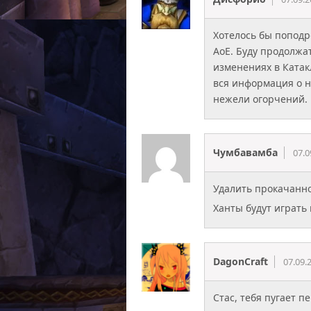
Хотелось бы поподро
АоЕ. Буду продолжа
изменениях в Катакл
вся информация о 
нежели огорчений.
Чумбавамба
07.0
Удалить прокачанно
Ханты будут играть 
DagonCraft
07.09.
Стас, тебя пугает п