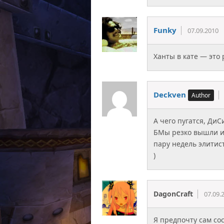
Funky
07.09.2010
Ханты в кате — это 
Deckven
А чего пугатся, ДиС
БМы резко вышли из
пару недель элитист
)
DagonCraft
07.09.
Я предпочту сам сос