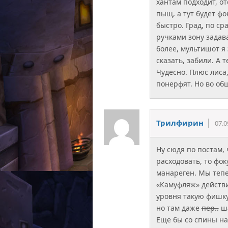
хантам подходит, от
пыщ, а тут будет фо
быстро. Град, по с
ручками зону задава
более, мультишот я 
сказать, забили. А 
Чудесно. Плюс лиса
понерфят. Но во об
Трилфирин
07.0
Ну сюдя по постам, 
расходовать, то фок
манареген. Мы тепе
«Камуфляж» действи
уровня такую фишку 
но там даже
пер..
ша
Еще бы со спины на