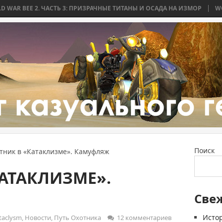
 ЧАСТЬ 3: ПРИЗРАЧНЫЕ ТИТАНЫ И ОСАДА НА ИЗМОР
WORLD WAR BEE 
Поиск
тник в «Катаклизме». Камуфляж
АТАКЛИЗМЕ».
Све
Истор
aclysm
,
Новости
,
Путь Охотника
12 комментариев