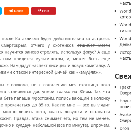
Часть
World
Reddit
Pin it
котор
World
титан
 после Катаклизма будет действительно катастрофа.
World
Дель
т Смертокрыл, отчего у охотников
отшибет мозги
я научится заново стрелять, используя фокус? А еще
Истор
Часть
ь нам придется мультишотом, и, может быть еще
лохо. Нам дадут «аспект лисицы» и ловушкометалку. А
ками с такой интересной фичей как «камуфляж».
Све
 с вовкома, но к сожалению моя охотница пока
Трак
 эта становится доступной только на 85-ом. Так что
Озеро
на бете папаша Фростхайм, пописывающий в колонку
Ноун
е прокачаться до 85-го. Как по мне — все выглядит
нови
 можно лечить пета, класть ловушки и оставатся
Avoke
осит. Правда, атака снимает его, но тем не менее,
Озеро
дочно и кулдаун небольшой (все по минуте). Впрочем,
Dron