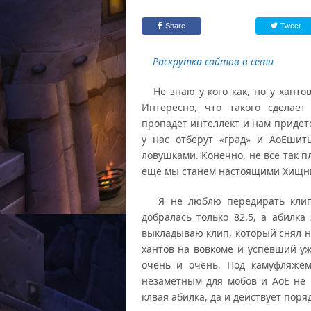
Share
Tweet
Раскрутка сайтов в сети
Не знаю у кого как, но у хантов
Интересно, что такого сделае
пропадет интеллект и нам придетс
у нас отберут «град» и АоЕшит
ловушками. Конечно, не все так п
еще мы станем настоящими Хищни
Я не люблю передирать клипы
добралась только 82.5, а абилка
выкладываю клип, который снял 
хантов на вовкоме и успевший уж
очень и очень. Под камуфляжем
незаметным для мобов и АоЕ не к
клвая абилка, да и действует поря