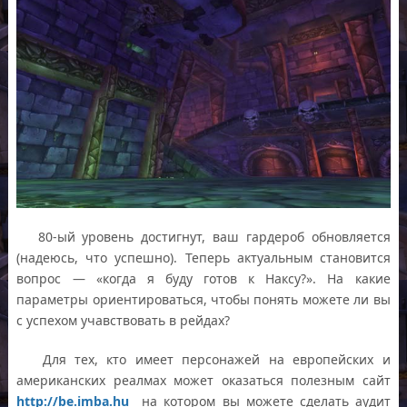
80-ый уровень достигнут, ваш гардероб обновляется
(надеюсь, что успешно). Теперь актуальным становится
вопрос — «когда я буду готов к Наксу?». На какие
параметры ориентироваться, чтобы понять можете ли вы
с успехом учавствовать в рейдах?
Для тех, кто имеет персонажей на европейских и
американских реалмах может оказаться полезным сайт
http://be.imba.hu
на котором вы можете сделать аудит