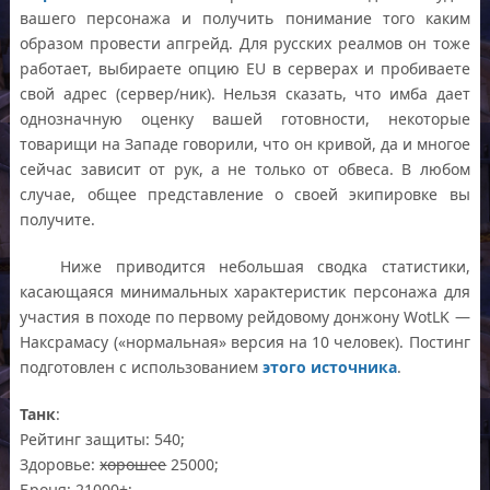
вашего персонажа и получить понимание того каким
образом провести апгрейд. Для русских реалмов он тоже
работает, выбираете опцию EU в серверах и пробиваете
свой адрес (сервер/ник). Нельзя сказать, что имба дает
однозначную оценку вашей готовности, некоторые
товарищи на Западе говорили, что он кривой, да и многое
сейчас зависит от рук, а не только от обвеса. В любом
случае, общее представление о своей экипировке вы
получите.
Ниже приводится небольшая сводка статистики,
касающаяся минимальных характеристик персонажа для
участия в походе по первому рейдовому донжону WotLK —
Наксрамасу («нормальная» версия на 10 человек). Постинг
подготовлен с использованием
этого источника
.
Танк
:
Рейтинг защиты: 540;
Здоровье:
хорошее
25000;
Броня: 21000+;