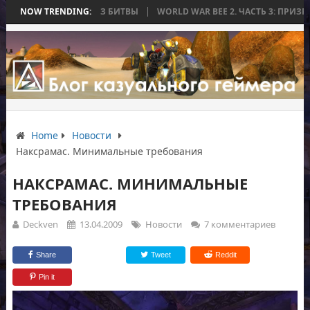
Я ЗАКОНЧИЛАСЬ БЕЗ БИТВЫ
NOW TRENDING:
WORLD WAR BEE 2. ЧАСТЬ 3: ПРИЗРАЧН
Home
Новости
Наксрамас. Минимальные требования
НАКСРАМАС. МИНИМАЛЬНЫЕ
ТРЕБОВАНИЯ
Deckven
13.04.2009
Новости
7 комментариев
Share
Tweet
Reddit
Pin it