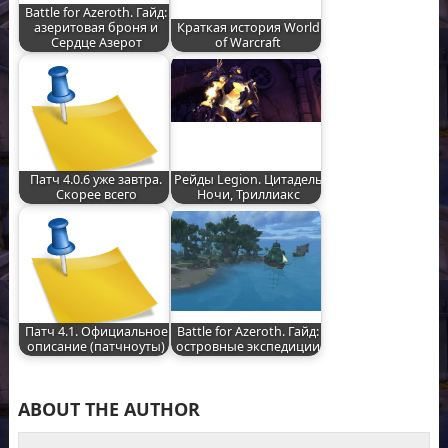
Battle for Azeroth. Гайд:
азеритовая броня и
Краткая история World
Сердце Азерот
of Warcraft
Патч 4.0.6 уже завтра.
Рейды Legion. Цитадель
Скорее всего
Ночи, Триллиакс
Патч 4.1. Официальное
Battle for Azeroth. Гайд:
описание (патчноуты)
островные экспедиции
ABOUT THE AUTHOR