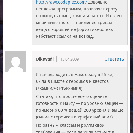
http://rawr.codeplex.com/
довольно
неплохая программка, позволяет сразу
прикинуть шмот, камни и чанты. Из всего
мной виденного — наименее кривая
вещь с хорошей информативностью.
Работают ссылки на вовхед.
Dikayadi
Ответить
15.04.2009
Я начала ходить в Накс сразу в 25-ки,
была в шмоте с героиков и квестов
(+камни/чанты/химия)
Считаю, что проще всего оценить
готовность к Наксу — по уровню вещей —
примерно 80 % вещей 200 уровня и выше
(синие с героиков и крафтовый эпик)
По разным классам и ролям свои
требования — если дд/хила возьмут в