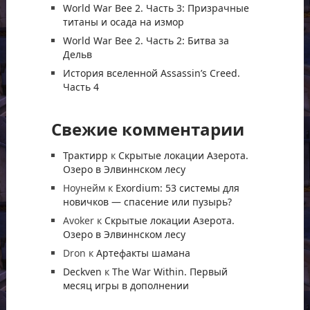
World War Bee 2. Часть 3: Призрачные
титаны и осада на измор
World War Bee 2. Часть 2: Битва за
Дельв
История вселенной Assassin’s Creed.
Часть 4
Свежие комментарии
Трактирр
к
Скрытые локации Азерота.
Озеро в Элвиннском лесу
Ноунейм
к
Exordium: 53 системы для
новичков — спасение или пузырь?
Avoker
к
Скрытые локации Азерота.
Озеро в Элвиннском лесу
Dron
к
Артефакты шамана
Deckven
к
The War Within. Первый
месяц игры в дополнении