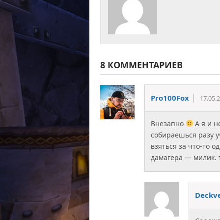
8 КОММЕНТАРИЕВ
Pro100Fox
17.05.
Внезапно
А я и н
собираешься разу у
взяться за что-то о
дамагера — милик. т
Deckv