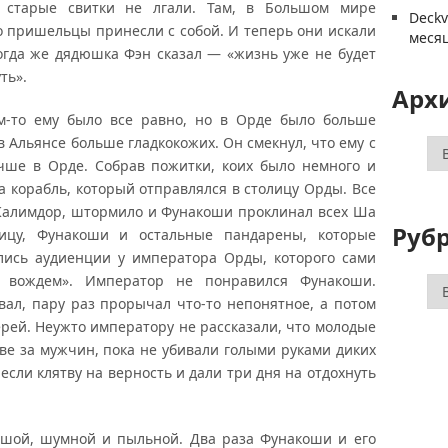
, старые свитки не лгали. Там, в Большом мире
Deck
хо пришельцы принесли с собой. И теперь они искали
меся
тогда же дядюшка Фэн сказал — «жизнь уже не будет
ть».
Арх
-то ему было все равно, но в Орде было больше
в Альянсе больше гладкокожих. Он смекнул, что ему с
Ар
учше в Орде. Собрав пожитки, коих было немного и
а корабль, который отправлялся в столицу Орды. Все
 Калимдор, штормило и Фунакоши проклинал всех Ша
Руб
ицу, Фунакоши и остальные пандарены, которые
лись аудиенции у императора Орды, которого сами
 вождем». Император не понравился Фунакоши.
Ру
вал, пару раз прорычал что-то непонятное, а потом
ерей. Неужто императору не рассказали, что молодые
ве за мужчин, пока не убивали голыми руками диких
если клятву на верность и дали три дня на отдохнуть
ьшой, шумной и пыльной. Два раза Фунакоши и его