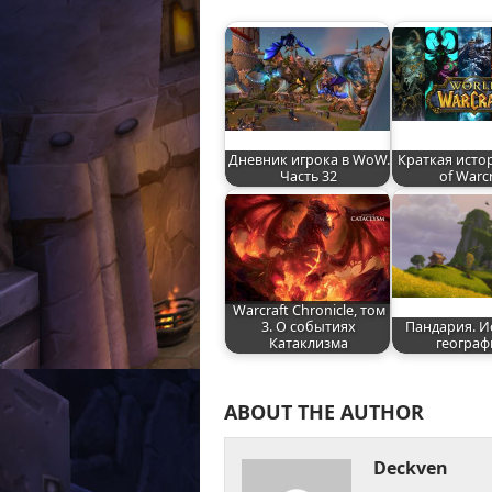
Дневник игрока в WoW.
Краткая исто
Часть 32
of Warc
Warcraft Chronicle, том
3. О событиях
Пандария. И
Катаклизма
географ
ABOUT THE AUTHOR
Deckven