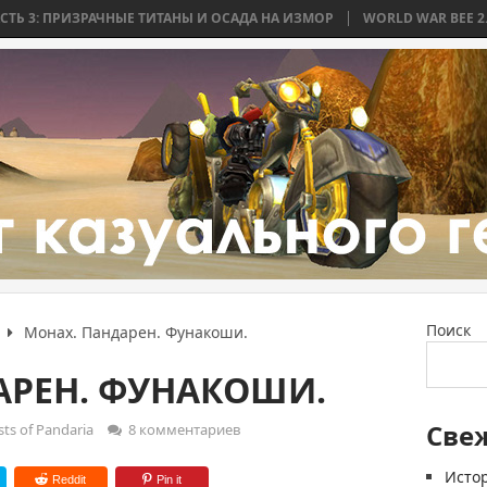
РАЧНЫЕ ТИТАНЫ И ОСАДА НА ИЗМОР
WORLD WAR BEE 2. ЧАСТЬ 2: БИТ
Поиск
Монах. Пандарен. Фунакоши.
АРЕН. ФУНАКОШИ.
Све
ts of Pandaria
8 комментариев
Истор
Reddit
Pin it