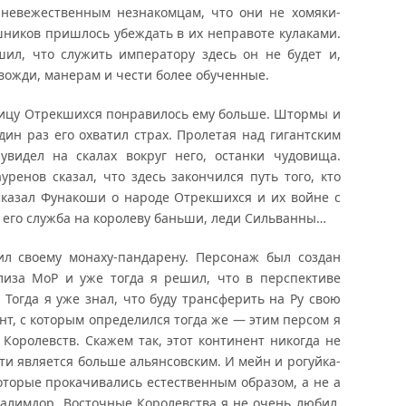
невежественным незнакомцам, что они не хомяки-
шников пришлось убеждать в их неправоте кулаками.
ил, что служить императору здесь он не будет и,
е вожди, манерам и чести более обученные.
лицу Отрекшихся понравилось ему больше. Штормы и
дин раз его охватил страх. Пролетая над гигантским
увидел на скалах вокруг него, останки чудовища.
енов сказал, что здесь закончился путь того, кто
сказал Фунакоши о народе Отрекшихся и их войне с
о его служба на королеву баньши, леди Сильванны…
ил своему монаху-пандарену. Персонаж был создан
лиза МоР и уже тогда я решил, что в перспективе
 Тогда я уже знал, что буду трансферить на Ру свою
нт, с которым определился тогда же — этим персом я
 Королевств. Скажем так, этот континент никогда не
ути является больше альянсовским. И мейн и рогуйка-
оторые прокачивались естественным образом, а не а
Калимдор. Восточные Королевства я не очень любил.