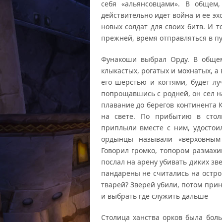
себя «альянсовцами». В общем
действительно идет война и ее э
новых солдат для своих битв. И 
прежней, время отправляться в пу
Фунакоши выбрал Орду. В общем
клыкастых, рогатых и мохнатых, а 
его шерстью и когтями, будет л
попрощавшись с родней, он сел н
плавание до берегов континента
на свете. По прибытию в стол
приплыли вместе с ним, удостои
ордынцы называли «верховным
Говорил громко, топором размахи
послал на арену убивать диких зв
пандарены не считались на остро
тварей? Зверей убили, потом прин
и выбрать где служить дальше
Столица ханства орков была бол