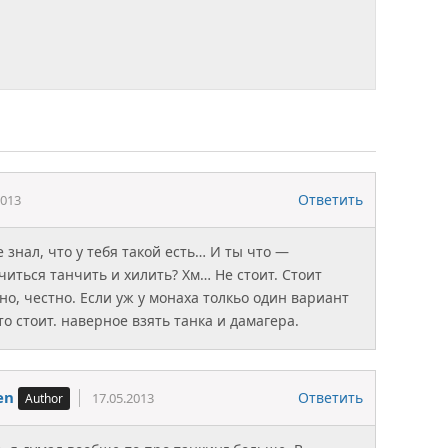
Ответить
2013
е знал, что у тебя такой есть… И ты что —
читься танчить и хилить? Хм… Не стоит. Стоит
дно, честно. Если уж у монаха толкьо один вариант
о стоит. наверное взять танка и дамагера.
en
Ответить
17.05.2013