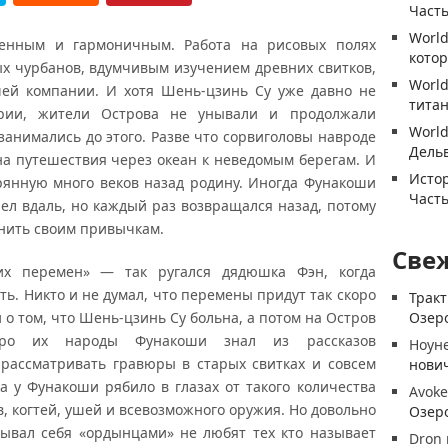
Часть
World
енным и гармоничным. Работа на рисовых полях
котор
х чурбанов, вдумчивым изучением древних свитков,
World
шей компании. И хотя Шень-цзинь Су уже давно не
титан
арии, жители Острова не унывали и продолжали
World
занимались до этого. Разве что сорвиголовы навроде
Дель
а путешествия через океан к неведомым берегам. И
Истор
янную много веков назад родину. Иногда Фунакоши
Часть
рел вдаль, но каждый раз возвращался назад, потому
енить своим привычкам.
Све
их перемен» — так ругался дядюшка Фэн, когда
ть. Никто и не думал, что перемены придут так скоро
Трак
 о том, что Шень-цзинь Су больна, а потом на Остров
Озеро
про их народы Фунакоши знал из рассказов
Ноун
 рассматривать гравюры в старых свитках и совсем
нови
а у Фунакоши рябило в глазах от такого количества
Avoke
в, когтей, ушей и всевозможного оружия. Но довольно
Озеро
азывал себя «ордынцами» не любят тех кто называет
Dron