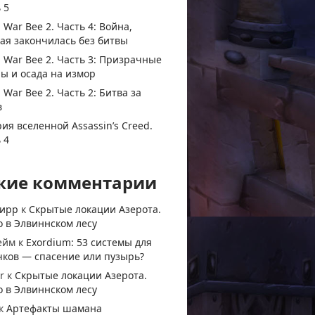
 5
 War Bee 2. Часть 4: Война,
ая закончилась без битвы
 War Bee 2. Часть 3: Призрачные
ы и осада на измор
 War Bee 2. Часть 2: Битва за
в
ия вселенной Assassin’s Creed.
 4
жие комментарии
тирр
к
Скрытые локации Азерота.
 в Элвиннском лесу
ейм
к
Exordium: 53 системы для
чков — спасение или пузырь?
r
к
Скрытые локации Азерота.
 в Элвиннском лесу
к
Артефакты шамана