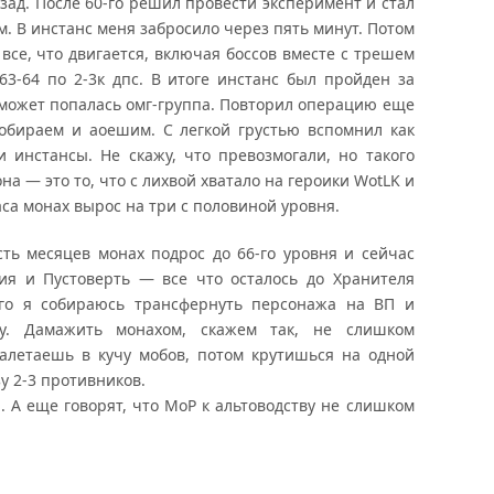
зад. После 60-го решил провести эксперимент и стал
м. В инстанс меня забросило через пять минут. Потом
все, что двигается, включая боссов вместе с трешем
3-64 по 2-3к дпс. В итоге инстанс был пройден за
о может попалась омг-группа. Повторил операцию еще
Собираем и аоешим. С легкой грустью вспомнил как
 инстансы. Не скажу, что превозмогали, но такого
она — это то, что с лихвой хватало на героики WotLK и
аса монах вырос на три с половиной уровня.
ть месяцев монах подрос до 66-го уровня и сейчас
ция и Пустоверть — все что осталось до Хранителя
ого я собираюсь трансфернуть персонажа на ВП и
гу. Дамажить монахом, скажем так, не слишком
залетаешь в кучу мобов, потом крутишься на одной
у 2-3 противников.
. А еще говорят, что МоР к альтоводству не слишком