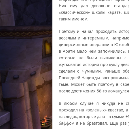
Ник ему дал довольно станда
«классической» школы каратэ, ш
таким именем.
Поэтому и начал проходить истор
веселым и интеремным, наприме
диверсионные операции в Южнобе
в Арати мало чем запомнились. 
которые не были выпилены с 
жутковатая история про куклу де
сделали с Чумными. Раньше об
Последней Надежды воспринимала
тьме. Может быть поэтому в свое
после достижения 58-го ломанулся
В любом случае я никуда не с
проходил на «зеленых» квестах, 
наследок, которые дают в сумме +
баффом я не брезговал. Еще раз 