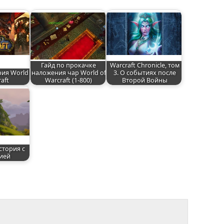
Гайд по прокачке
Warcraft Chronicle, том
рия World
наложения чар World of
3. О событиях после
raft
Warcraft (1-800)
Второй Войны
стория с
ией