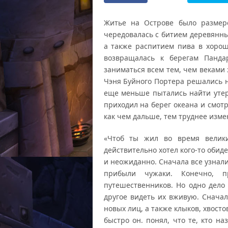
Житье на Острове было размер
чередовалась с битием деревянны
а также распитием пива в хоро
возвращалась к берегам Панд
заниматься всем тем, чем веками 
Чэня Буйного Портера решались н
еще меньше пытались найти утер
приходил на берег океана и смот
как чем дальше, тем труднее изм
«Чтоб ты жил во время велик
действительно хотел кого-то обиде
и неожиданно. Сначала все узнали
прибыли чужаки. Конечно, 
путешественников. Но одно дело
другое видеть их вживую. Сначал
новых лиц, а также клыков, хвосто
быстро он. понял, что те, кто н