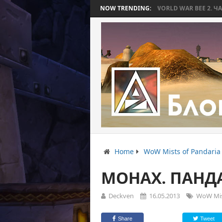
ТОРАЯ ЗАКОНЧИЛАСЬ БЕЗ БИТВЫ
NOW TRENDING:
WORLD WAR BEE 2. ЧАСТЬ 3: ПРИЗ
Home
WoW Mists of Pandaria
МОНАХ. ПАНД
Deckven
16.05.2013
WoW Mis
Share
Tweet