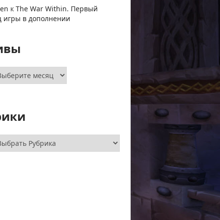
ven
к
The War Within. Первый
ц игры в дополнении
ивы
хивы
рики
брики