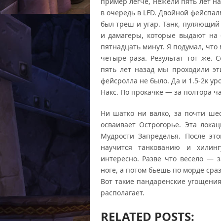
пример легче, нежели пять лет на
в очередь в LFD. Двойной фейспал
был треш и угар. Танк, пуляющий 
и дамагеры, которые выдают на 6
пятнадцать минут. Я подумал, чт
четыре раза. Результат тот же. 
пять лет назад мы проходили эти
фейсролла не было. Да и 1.5-2к ур
Накс. По прокачке — за полтора ч
Ни шатко ни валко, за почти шес
осваивает Острогорье. Эта лока
Мудрости Запределья. После эт
научится танкованию и хилин
интересно. Разве что весело — 
ноге, а потом бьешь по морде сраз
Вот такие пандаренские угощения
располагает.
RELATED POSTS: