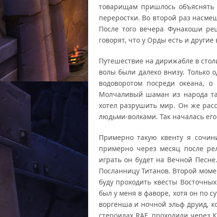
товарищам пришлось объяснять 
переростки. Во второй раз насме
После того вечера Фунакоши реш
говорят, что у Орды есть и други
Путешествие на дирижабле в сто
волы были далеко внизу. Только о
водоворотом посреди океана, о 
Молчаливый шаман из народа таур
хотел разрушить мир. Он же рас
людьми-волками. Так началась ег
Примерно такую квенту я сочин
примерно через месяц после ре
играть он будет на Вечной Песне.
Посланницу Титанов. Второй моме
буду проходить квесты Восточных
был у меня в фаворе, хотя он по с
воргенша и ночной эльф друид, к
стероидах RAF, проходили через 