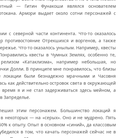
ртный — Гитин Фунакоши являлся основателем
отокана. Армори выдает около сотни персонажей с
ии с северной части континента. Что-то оказалось
р противостояние Отрекшихся и воргенов, а также
режье. Что-то оказалось унылым. Например, квесты
Понравились квесты в Чумных Землях, особенно те,
релизом «Катаклизма», например небольшая, но
вочки Долли. В принципе мне понравилось, что близы
е локации были безнадежно мрачными и Часовня
сь как действительно островок света в окружающей
 время я и не стал задерживаться здесь мейном, а
в Запределье.
пешил этим персонажем. Большинство локаций я
а в некоторых — на «серых». Оно и не мудрено. Пять
50% к опыту. Опыт в основном «синий», да классовым
убедился в том, что качать персонажей сейчас не в