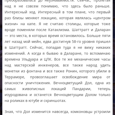
преобразовалась до неузнаваемости. Сейчас, пролетая
над я не совсем понимаю, что здесь было раньше.
Интересный ход. Интересный в том плане, что первый
раз близы меняют локацию, которая являлась «центром
жизни» на капе. Я не считаю столицы, которые тоже
вроде поменяли после Катаклизма. Шаттратт и Даларан
— это места, в которых время остановилось. Больше пяти
лет назад мой мейн, едва достигнув 58-го уровня пришел
в Шаттратт. Сейчас, попадая туда я не вижу никаких
изменений. А когда я бываю в Даларане, то вспоминаю
времена Ульдуара и ЦЛК. Все те же механические часы
над мастерской инженеров, все также народ удить
монетки из фонтана и все также Ронин, которого убили в
Терраморе, провозглашает освобождение мира от
опасности уничтожения. Вечноцветущий Дол, одна из
самых живописных локаций Пандарии, теперь
изуродована и останется Вечноцветущим Долом только
на роликах в ютубе и скриншотах.
Зная, что Дол изменится навсегда, комконовцы устроили