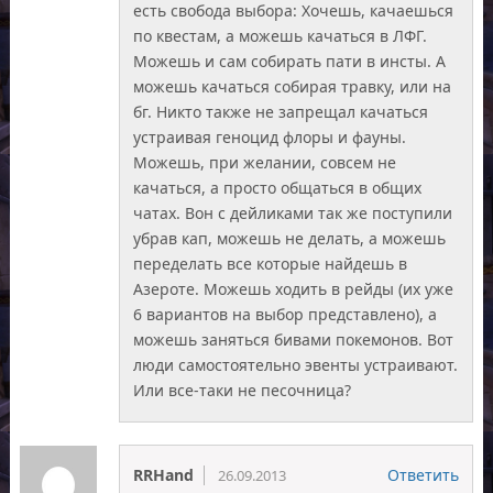
есть свобода выбора: Хочешь, качаешься
по квестам, а можешь качаться в ЛФГ.
Можешь и сам собирать пати в инсты. А
можешь качаться собирая травку, или на
бг. Никто также не запрещал качаться
устраивая геноцид флоры и фауны.
Можешь, при желании, совсем не
качаться, а просто общаться в общих
чатах. Вон с дейликами так же поступили
убрав кап, можешь не делать, а можешь
переделать все которые найдешь в
Азероте. Можешь ходить в рейды (их уже
6 вариантов на выбор представлено), а
можешь заняться бивами покемонов. Вот
люди самостоятельно эвенты устраивают.
Или все-таки не песочница?
RRHand
Ответить
26.09.2013