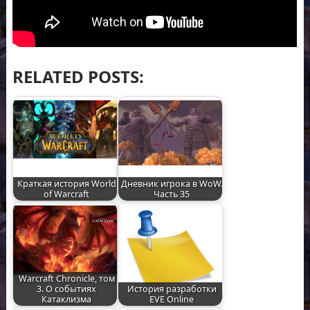
RELATED POSTS:
Краткая история World
Дневник игрока в WoW.
of Warcraft
Часть 35
Warcraft Chronicle, том
3. О событиях
История разработки
Катаклизма
EVE Online