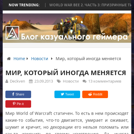
СЬ БЕЗ БИТВЫ
NOW TRENDING:
WORLD WAR BEE 2. ЧАСТЬ 3: ПРИЗРАЧНЫЕ ТИТАНЫ И
Home
Новости
Мир, который иногда меняется
МИР, КОТОРЫЙ ИНОГДА МЕНЯЕТСЯ
Deckven
23.09.2013
Новости
13 комментариев
Share
Tweet
Reddit
Pin it
Мир World of Warcraft статичен. То есть в нем происходят
какие-то события, что-то двигается, умирает и оживает,
шумит и кричит, но декорации его нельзя поломать или
как-то изменить по своему усмотрению. Да, иногда