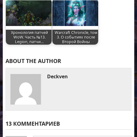
Хронология патчей
Warcraft Chronicle, том
WoW. Часть №13.
3. О событиях после
Legion, патчи…
Второй Войны
ABOUT THE AUTHOR
Deckven
13 КОММЕНТАРИЕВ