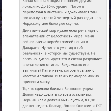
Качая монаха я ходил по совсем другим
локациям. До 80-го уровня. Потом я
переползал в инстансы и докачивался там,
поскольку в третий-четвертый раз ходить по
Нордсколу мне было уже скучно.
Динамический мир нужен если речь идет о
впечатлении от целостности мира. Меня
сейчас слегка коробит живой Ронин в
Даларане. Ну нет его уже год в той
реальности, в которой мы существуем. Не
логично, диссонирует это и слегка разрушает
впечатления от игры. Ведь можно его
выпилить? Как и ивент, который связан с
квестом Алгалона. И таких примеров можно
привести массу.
То, что сделали близы с Вечноцветущим
Долом надо сделать со всем остальным.
Черный Храм должен быть пустым, в ЦЛК
должен сидеть Болвар, Логово Ониксии и ТКТ