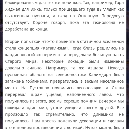
блокированным для тех же новичков. Так, например, Гора
Хиджал для 80-ка, только пришедшего туда выглядит как
выжженная пустыня, а вход на Огненную Передовую
отсутствует. Короче говоря, пока эта технология не
доработана до конца.
Второй попыткой что-то поменять в статичной вселенной
стала концепция «Катаклизма». Тогда близы решились на
кардинальный эксперимент и переделали большую часть
Старого Мира. Некоторые локации были изменены
довольно сильно. Например, та же Азшара. Некогда
пустынная область на северо-востоке Калимдора была
загажена гоблинами, превратилась в весьма населенное
место. На Пустошах появились лесопосадки, а Степи
перерезал шрам ущелья, наполненного лавой. Что
получилось из этого, все мы хорошо помним. Вечером мы
покидали один мир, утром увидели совсем другой. Все
произошло так стремительно, что динамики не
получилось. Нам просто поменяли декорации и сделали
это в полном противоречии с логикой. Ну как можно было