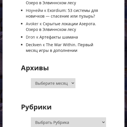
Озеро в Элвиннском лесу
Ноунейм
к
Exordium: 53 системы для
новичков — спасение или пузырь?
Avoker
к
Скрытые локации Азерота.
Озеро в Элвиннском лесу
Dron
к
Артефакты шамана
Deckven
к
The War Within. Первый
месяц игры в дополнении
Архивы
Архивы
Рубрики
Рубрики