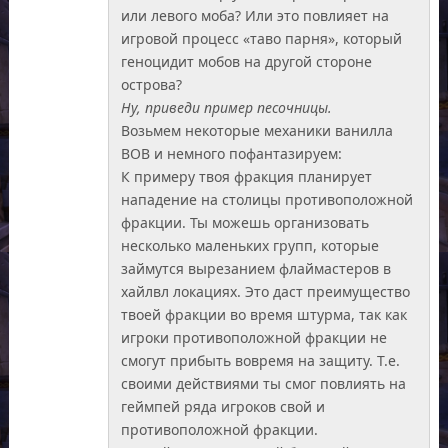
или левого моба? Или это повлияет на
игровой процесс «таво парня», который
геноцидит мобов на другой стороне
острова?
Ну, приведи пример песочницы.
Возьмем некоторые механики ванилла
ВОВ и немного пофантазируем:
К примеру твоя фракция планирует
нападение на столицы противоположной
фракции. Ты можешь организовать
несколько маленьких групп, которые
займутся вырезанием флаймастеров в
хайлвл локациях. Это даст преимущество
твоей фракции во время штурма, так как
игроки противоположной фракции не
смогут прибыть вовремя на защиту. Т.е.
своими действиями ты смог повлиять на
геймпей ряда игроков свой и
противоположной фракции.