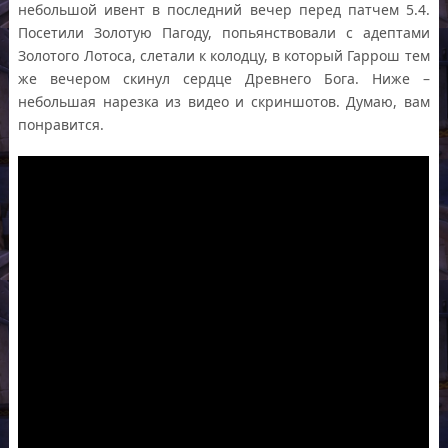
небольшой ивент в последний вечер перед патчем 5.4.
Посетили Золотую Пагоду, попьянствовали с адептами
Золотого Лотоса, слетали к колодцу, в который Гаррош тем
же вечером скинул сердце Древнего Бога. Ниже –
небольшая нарезка из видео и скриншотов. Думаю, вам
понравится.