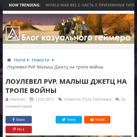
ЕЗ БИТВЫ
NOW TRENDING:
WORLD WAR BEE 2. ЧАСТЬ 3: ПРИЗРАЧНЫЕ ТИТАНЫ И ОСА
Home
Новости
Лоулевел PvP. Малыш Джетц на тропе войны
ЛОУЛЕВЕЛ PVP. МАЛЫШ ДЖЕТЦ НА
ТРОПЕ ВОЙНЫ
Deckven
13.02.2011
Новости
,
Путь Охотника
32
комментария
Share
Tweet
Reddit
Pin it