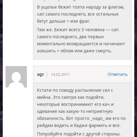
В ущелье бежит толпа народу за флагом,
сап самого последнего, все остальные
бегут дальше = изи фраг.
Там же. Бежит всего 3 человека — сап
самого последнего, два первых
моментально возвращаются и начинают
аоешить = облом или даже смерть.
agr
Ответить
14.02.2011
Кстати по поводу распыления сил с
мейна. Это смотря как подойти,
некоторые воспринимают его кач и
одевание как какую-то неприятную
обязанность. Вот просто _надо_ им его по
рейдам водить и баджи фармить и все.
Попробуйте подойти с другой стороны.