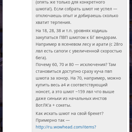
(опять же только для конкретного
шмота!). Если собрать шмот не успел —
отключаешь опыт и добираешь сколько
хватит терпения.
На 18, 28, 38 и т.п. уровнях ходишь
закупаться ПВП шмотом к БГ вендорам.
Например в ясеневом лесу и арати (с 28го
лвл есть сапоги с увеличенной скоростью
бега).
Почему 60, 70 и 80 — исключения? Там
становиться доступно сразу куча пвп
шмота за хонор. На 70, например, можно
купить весь а4 и соответствующий
нонсет, а это шмот ~159 лвл что выше
даже синьки из начальных инстов
ВотЛК’а + сокеты.
Как искать шмот на свой брекет?
Примерно так —
http://ru.wowhead.com/items?