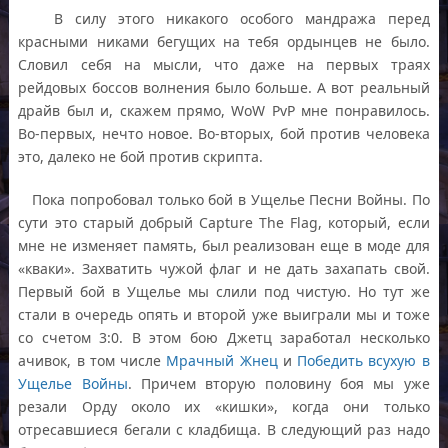
В силу этого никакого особого мандража перед
красными никами бегущих на тебя ордынцев не было.
Словил себя на мысли, что даже на первых траях
рейдовых боссов волнения было больше. А вот реальный
драйв был и, скажем прямо, WoW PvP мне понравилось.
Во-первых, нечто новое. Во-вторых, бой против человека
это, далеко не бой против скрипта.
Пока попробовал только бой в Ущелье Песни Войны. По
сути это старый добрый Capture The Flag, который, если
мне не изменяет память, был реализован еще в моде для
«кваки». Захватить чужой флаг и не дать захапать свой.
Первый бой в Ущелье мы слили под чистую. Но тут же
стали в очередь опять и второй уже выиграли мы и тоже
со счетом 3:0. В этом бою Джетц заработал несколько
ачивок, в том числе
Мрачный Жнец
и
Победить всухую в
Ущелье Войны
. Причем вторую половину боя мы уже
резали Орду около их «кишки», когда они только
отресавшиеся бегали с кладбища. В следующий раз надо