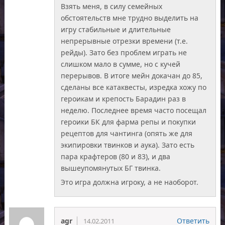
Взять меня, в силу семейных
обстоятельств мне трудно выделить на
игру стабильные и длительные
непрерывные отрезки времени (т.е.
рейды). Зато без проблем играть не
слишком мало в сумме, но с кучей
перерывов. В итоге мейн докачан до 85,
сделаны все катаквесты, изредка хожу по
героикам и крепость Барадин раз в
неделю. Последнее время часто посещал
героики БК для фарма репы и покупки
рецептов для чантинга (опять же для
экипировки твинков и аука). Зато есть
пара крафтеров (80 и 83), и два
вышеупомянутых БГ твинка.
Это игра должна игроку, а не наоборот.
agr
Ответить
14.02.2011