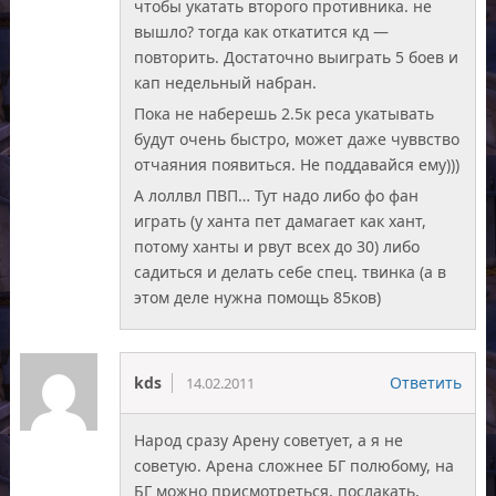
чтобы укатать второго противника. не
вышло? тогда как откатится кд —
повторить. Достаточно выиграть 5 боев и
кап недельный набран.
Пока не наберешь 2.5к реса укатывать
будут очень быстро, может даже чуввство
отчаяния появиться. Не поддавайся ему)))
А лоллвл ПВП… Тут надо либо фо фан
играть (у ханта пет дамагает как хант,
потому ханты и рвут всех до 30) либо
садиться и делать себе спец. твинка (а в
этом деле нужна помощь 85ков)
kds
Ответить
14.02.2011
Народ сразу Арену советует, а я не
советую. Арена сложнее БГ полюбому, на
БГ можно присмотреться, послакать,