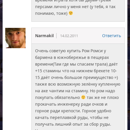
персами лично у меня нет (у тебя, я так
понимаю, тоже)
Narmakil
Ответить
14.02.2011
Очень советую купить Ром Ромси у
бармена в южнобережье в пещерах
времени(Там где мы спасаем трала) даёт
+15 стамины что на нижнем брекете 10-
15 даёт очень большое преимущество =)
также всю возможную зелёнку купленную
на аке чантим на стамину. Но ром надо
покупать обязательно
так же не плохо
прокачать инженерку ради очков и
горное ради крепости. Горное удобно
качать переплавкой руды, чтобы не
получать лишний опыт за сбор руды.