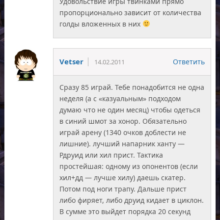
Удовольствие игры твинками прямо
пропорционально зависит от количества
голды вложенных в них
Vetser
Ответить
14.02.2011
Сразу 85 играй. Тебе понадобится не одна
неделя (а с «казуальным» подходом
думаю что не один месяц) чтобы одеться
в синий шмот за хонор. Обязательно
играй арену (1340 очков доблести не
лишние). лучший напарник ханту —
Рдруид или хил прист. Тактика
простейшая: одному из опонентов (если
хил+дд — лучше хилу) даешь скатер.
Потом под ноги трапу. Дальше прист
либо фиряет, либо друид кидает в циклон.
В сумме это выйдет порядка 20 секунд