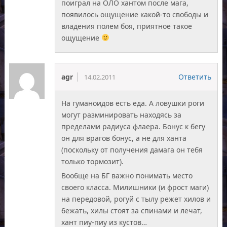
поиграл на ОЛО хантом после мага,
появилось ощущение какой-то свободы и
владения полем боя, приятное такое
ощущение
agr
Ответить
14.02.2011
На гуманоидов есть еда. А ловушки роги
могут разминировать находясь за
пределами радиуса флаера. Бонус к бегу
он для врагов бонус, а не для ханта
(поскольку от получения дамага он тебя
только тормозит).
Вообще на БГ важно понимать место
своего класса. Милишники (и фрост маги)
на передовой, рогуй с тылу режет хилов и
бежать, хилы стоят за спинами и лечат,
хант пиу-пиу из кустов…