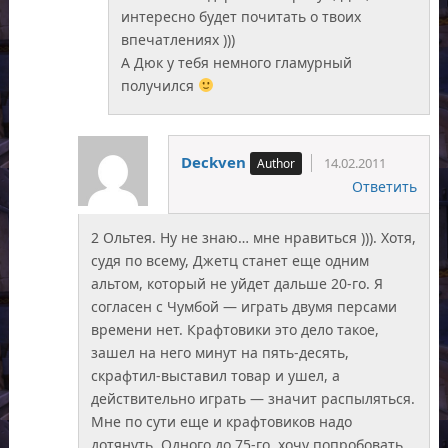
интересно будет почитать о твоих
впечатлениях )))
А Дюк у тебя немного гламурный
получился
Deckven
14.02.2011
Ответить
2 Ольтея. Ну не знаю… мне нравиться ))). Хотя,
судя по всему, Джетц станет еще одним
альтом, который не уйдет дальше 20-го. Я
согласен с Чумбой — играть двумя персами
времени нет. Крафтовики это дело такое,
зашел на него минут на пять-десять,
скрафтил-выставил товар и ушел, а
действительно играть — значит распыляться.
Мне по сути еще и крафтовиков надо
дотянуть. Одного до 75-го, хочу попробовать