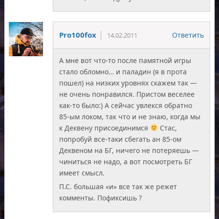
Pro100fox
Ответить
14.02.2011
А мне вот что-то после памятной игры
стало обломно… и паладин (я в прота
пошел) на низких уровнях скажем так —
не очень понравился. Пристом веселее
как-то было:) А сейчас увлекся обратно
85-ым локом, так что и не знаю, когда мы
к Деквену присоединимся
Стас,
попробуй все-таки сбегать ан 85-ом
Деквеном на БГ, ничего не потеряешь —
чиниться не надо, а вот посмотреть БГ
имеет смысл.
П.С. большая «и» все так же режет
комменты. Пофиксишь ?