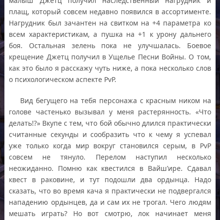
малыш Джетц получил наследственный нагрудник и
плащ, который совсем недавно появился в ассортименте.
Нагрудник был зачантен на свитком на +4 параметра ко
всем характеристикам, а пушка на +1 к урону дальнего
боя. Остальная зелень пока не улучшалась. Боевое
крещение Джетц получил в Ущелье Песни Войны. О том,
как это было я расскажу чуть ниже, а пока несколько слов
о психологическом аспекте PvP.
Вид бегущего на тебя персонажа с красным ником на
голове частенько вызывал у меня растерянность. «Что
делать!?» Вкупе с тем, что бой обычно длился практически
считанные секунды и сообразить что к чему я успевал
уже только когда мир вокруг становился серым, в PvP
совсем не тянуло. Перелом наступил несколько
неожиданно. Помню как квестился в Вайш’ире. Сдавал
квест в раковине, и тут подошли два ордынца. Надо
сказать, что во время кача я практически не подвергался
нападению ордынцев, да и сам их не трогал. Чего людям
мешать играть? Но вот смотрю, лок начинает меня