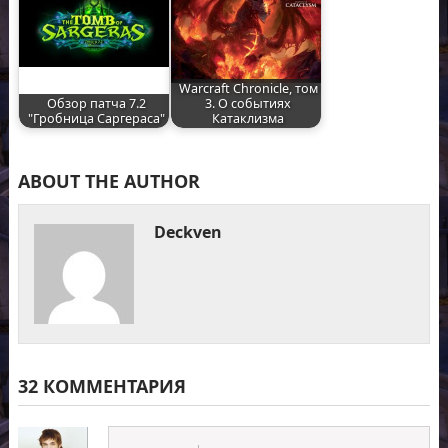
Warcraft Chronicle, том
Обзор патча 7.2
3. О событиях
"Гробница Саргераса"
Катаклизма
ABOUT THE AUTHOR
Deckven
32 КОММЕНТАРИЯ