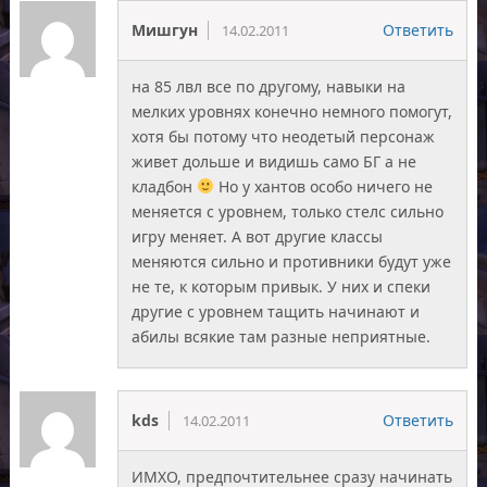
Мишгун
Ответить
14.02.2011
на 85 лвл все по другому, навыки на
мелких уровнях конечно немного помогут,
хотя бы потому что неодетый персонаж
живет дольше и видишь само БГ а не
кладбон
Но у хантов особо ничего не
меняется с уровнем, только стелс сильно
игру меняет. А вот другие классы
меняются сильно и противники будут уже
не те, к которым привык. У них и спеки
другие с уровнем тащить начинают и
абилы всякие там разные неприятные.
kds
Ответить
14.02.2011
ИМХО, предпочтительнее сразу начинать