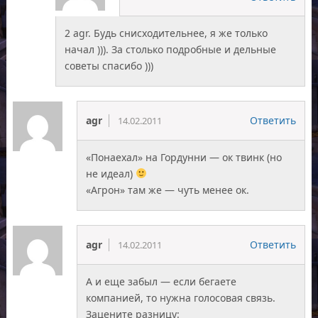
2 agr. Будь снисходительнее, я же только
начал ))). За столько подробные и дельные
советы спасибо )))
agr
Ответить
14.02.2011
«Понаехал» на Гордунни — ок твинк (но
не идеал)
«Агрон» там же — чуть менее ок.
agr
Ответить
14.02.2011
А и еще забыл — если бегаете
компанией, то нужна голосовая связь.
Зацените разницу: