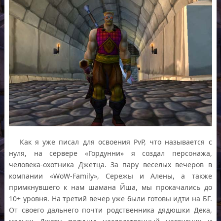
Как я уже писал для освоения PvP, что называется с
нуля, на сервере «Гордунни» я создал персонажа,
человека-охотника Джетца. За пару веселых вечеров в
компании «WoW-Family», Сережы и Алены, а также
примкнувшего к нам шамана Йша, мы прокачались до
10+ уровня. На третий вечер уже были готовы идти на БГ.
От своего дальнего почти родственника дядюшки Дека,