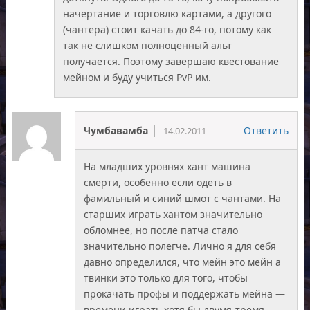
начертание и торговлю картами, а другого
(чантера) стоит качать до 84-го, потому как
так не слишком полноценный альт
получается. Поэтому завершаю квестование
мейном и буду учиться PvP им.
Чумбавамба
Ответить
14.02.2011
На младших уровнях хант машина
смерти, особенно если одеть в
фамильный и синий шмот с чантами. На
старших играть хантом значительно
обломнее, но после патча стало
значительно полегче. Лично я для себя
давно определился, что мейн это мейн а
твинки это только для того, чтобы
прокачать профы и поддержать мейна —
времени играть хотя бы двумя-тремя