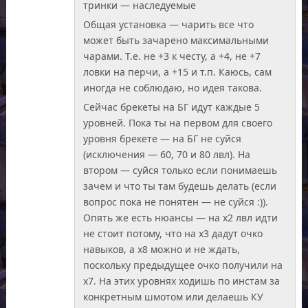
тринки — наследуемые
Общая установка — чарить все что
может быть зачарено максимальными
чарами. Т.е. не +3 к честу, а +4, не +7
ловки на перчи, а +15 и т.п. Каюсь, сам
иногда не соблюдаю, но идея такова.
Сейчас брекеты на БГ идут каждые 5
уровней. Пока ты на первом для своего
уровня брекете — на БГ не суйся
(исключения — 60, 70 и 80 лвл). На
втором — суйся только если понимаешь
зачем и что ты там будешь делать (если
вопрос пока не понятен — не суйся :)).
Опять же есть нюансы — на x2 лвл идти
не стоит потому, что на x3 дадут очко
навыков, а x8 можно и не ждать,
поскольку предыдущее очко получили на
x7. На этих уровнях ходишь по инстам за
конкретным шмотом или делаешь КУ