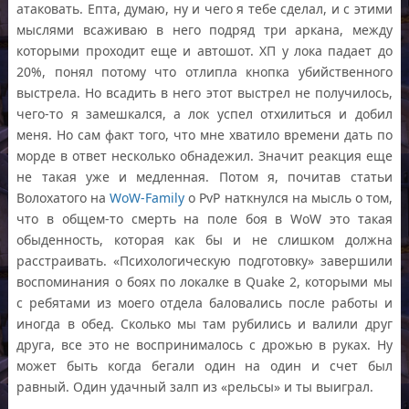
атаковать. Епта, думаю, ну и чего я тебе сделал, и с этими
мыслями всаживаю в него подряд три аркана, между
которыми проходит еще и автошот. ХП у лока падает до
20%, понял потому что отлипла кнопка убийственного
выстрела. Но всадить в него этот выстрел не получилось,
чего-то я замешкался, а лок успел отхилиться и добил
меня. Но сам факт того, что мне хватило времени дать по
морде в ответ несколько обнадежил. Значит реакция еще
не такая уже и медленная. Потом я, почитав статьи
Волохатого на
WoW-Family
о PvP наткнулся на мысль о том,
что в общем-то смерть на поле боя в WoW это такая
обыденность, которая как бы и не слишком должна
расстраивать. «Психологическую подготовку» завершили
воспоминания о боях по локалке в Quake 2, которыми мы
с ребятами из моего отдела баловались после работы и
иногда в обед. Сколько мы там рубились и валили друг
друга, все это не воспринималось с дрожью в руках. Ну
может быть когда бегали один на один и счет был
равный. Один удачный залп из «рельсы» и ты выиграл.