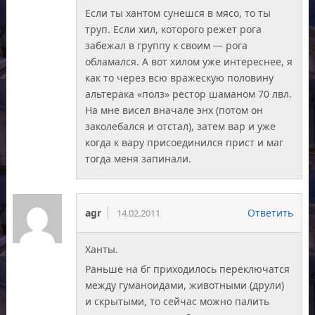
Если ты хантом сунешся в мясо, то ты
труп. Если хил, которого режет рога
забежал в группу к своим — рога
обламался. А вот хилом уже интереснее, я
как то через всю вражескую половину
альтерака «полз» рестор шаманом 70 лвл.
На мне висел вначале энх (потом он
заколебался и отстал), затем вар и уже
когда к вару присоединился прист и маг
тогда меня запинали.
agr
Ответить
14.02.2011
Ханты.
Раньше на бг приходилось переключатся
между гуманоидами, животными (друли)
и скрытыми, то сейчас можно палить