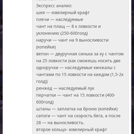
Экспресс анализ:
шея — ювелирный крафт
плечи — наследуемые
чант на плащ — 8 к ловкости и
уклонению (250-600голд)
наручи — чант на 9 выносливости
(копейки)
вепон — двуручная синька за ку с чантом
на 25 ловкости (как сможешь носить две
одноручки — наследуемые кинжалы с
чантами по 15 ловкости на каждом (1,5-2к
голд))
ренжед — наследуемый лук
перчатки — чант на 15 ловкости (400-
600голд)
штаны — заплатка на броню (копейки)
сапоги — чант на скорость бега, а после
28 — на выносливость.
второе кольцо- ювелирный крафт