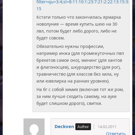
filter=qu=3:4;sl=8:11:10:1:23:7:21:2:22:13:15:3
15
Кстати только что закончилась ярмарка
новолуния — время купить шею на 30
лвл, потом будет либо дорого, либо не
будет совсем.
Обязательно нужны профессии,
например инжа (для промежуточных пвп
брекетов самое оно), мининг (для хантов
и флагоносцев), шкуродерство (для рог),
травничество (для классов без хила, ну
или ювелирка на ранних уровнях).
На бг с собой химия (включая тот же ром,
за ним лучше сходить самому, на ауке
будет слишком дорого), свитки.
Deckven
14.02.2011
Ответить