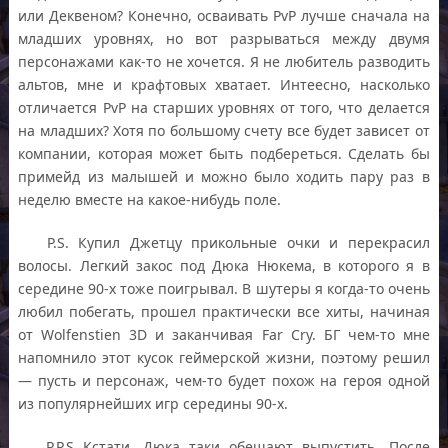
или Деквеном? Конечно, осваивать PvP лучше сначала на
младших уровнях, но вот разрываться между двумя
персонажами как-то не хочется. Я не любитель разводить
альтов, мне и крафтовых хватает. Интеесно, насколько
отличается PvP на старших уровнях от того, что делается
на младших? Хотя по большому счету все будет зависет от
компании, которая может быть подбереться. Сделать бы
примейд из малышей и можно было ходить пару раз в
неделю вместе на какое-нибудь поле.
P.S. Купил Джетцу прикольные очки и перекрасил
волосы. Легкий закос под Дюка Нюкема, в которого я в
середине 90-х тоже поигрывал. В шутеры я когда-то очень
любил побегать, прошел практически все хиты, начиная
от Wolfenstien 3D и заканчивая Far Cry. БГ чем-то мне
напомнило этот кусок геймерской жизни, поэтому решил
— пусть и персонаж, чем-то будет похож на героя одной
из популярнейших игр середины 90-х.
P.P.S Кстати, Дюка таки обещают выпустить. После