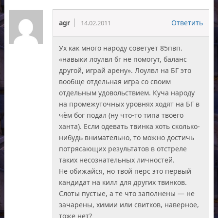
agr
Ответить
14.02.2011
Ух как много народу советует 85пвп.
«навыки лоулвл бг не помогут, баланс
другой, играй арену». Лоулвл на БГ это
вообще отдельная игра со своим
отдельным удовольствием. Куча народу
на промежуточных уровнях ходят на БГ в
чём бог подал (ну что-то типа твоего
ханта). Если одевать твинка хоть сколько-
нибудь внимательно, то можно достичь
потрясающих результатов в отстреле
таких несознательных личностей.
Не обижайся, но твой перс это первый
кандидат на килл для других твинков.
Слоты пустые, а те что заполнены — не
зачарены, химии или свитков, наверное,
тоже нет?