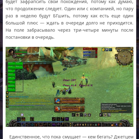
будет зафрапсить свои похождения, потому как думаю,
что продолжение следует. Один или с компанией, но пару
раз в неделю будут БГшить, потому как есть еще один
большой плюс — ждать в очереди долго не приходится.
На поле забрасывало через три-четыре минуты после
постановки в очередь.
Единственное, что пока смущает — кем бегать? Джетцем