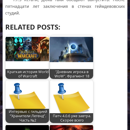
пятнадцати лет заключения в стенах геймдевовских
студий.
RELATED POSTS:
Краткая история World
"Дневник игрока в
of Warcraft
WoW". Фрагмент 18
Интервью с гильдией
“Хранители Легенд”.
Патч 4.0.6 уже завтра.
Часть №2
Скорее всего