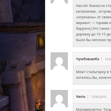
Насчёт близости ст
катаклизма , остро
«отрезаны» от свои
вариант — горами 
барренс).Это также
дорожку до 10-15 ур
Было бы неплохо пр
Чумбавамба
13.0
Можт стальгорну в 
хотелось бы, конечн
Nerio
13.04.2010
Маловероятно. Тогд