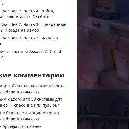
 5
 War Bee 2. Часть 4: Война,
ая закончилась без битвы
 War Bee 2. Часть 3: Призрачные
ы и осада на измор
 War Bee 2. Часть 2: Битва за
в
ия вселенной Assassin’s Creed.
 4
жие комментарии
тирр
к
Скрытые локации Азерота.
 в Элвиннском лесу
ейм
к
Exordium: 53 системы для
чков — спасение или пузырь?
r
к
Скрытые локации Азерота.
 в Элвиннском лесу
к
Артефакты шамана