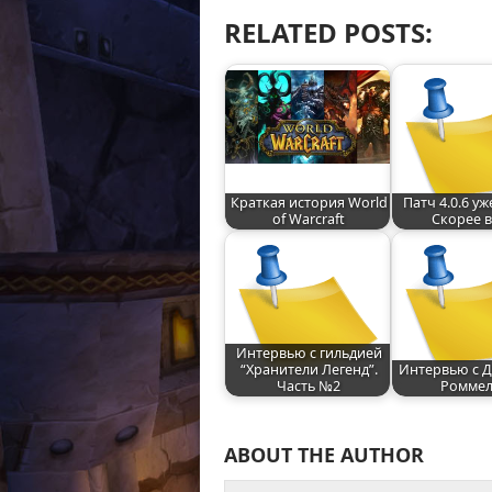
RELATED POSTS:
Краткая история World
Патч 4.0.6 уж
of Warcraft
Скорее в
Интервью с гильдией
“Хранители Легенд”.
Интервью с 
Часть №2
Ромме
ABOUT THE AUTHOR