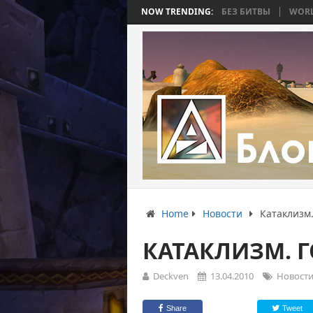
ТЬ 4: ВОЙНА, КОТОРАЯ ЗАКОНЧИЛАСЬ БЕЗ БИТВЫ
NOW TRENDING:
WORLD WAR BEE 2
Home
Новости
Катаклизм.
КАТАКЛИЗМ. 
Deckven
13.04.2010
Новост
Share
Tweet