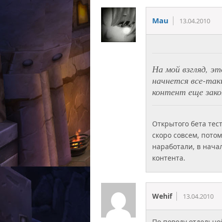
Mau
13.04.2010
На мой взгляд, э
начнется все-таки
контент еще зако
Открытого бета тес
скоро совсем, потом
наработали, в начал
контента.
Wehif
13.04.2010
По поводу отдельной