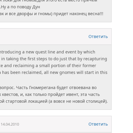
.Ну а по поводу Дун
к и все дворфы и гномы) придет наконец весна!!!
Ответить
introducing a new quest line and event by which
 in taking the first steps to do just that by recapturing
 and reclaiming a small portion of their former
 has been reclaimed, all new gnomes will start in this
вопрос. Часть Гномерегана будет отвоевана во
квестов, и, как только пройдет ивент, эта часть
ой стартовой локацией (а вовсе не новой столицей).
Ответить
14.04.2010