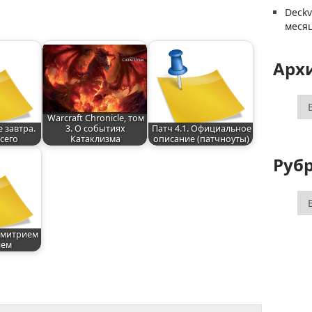
Deck
меся
Арх
Ар
Warcraft Chronicle, том
е завтра.
3. О событиях
Патч 4.1. Официальное
сего
Катаклизма
описание (патчноуты)
Руб
Ру
Дмитрием
лем