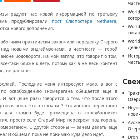
Часть
World
ы радуют нас новой информацией по третьему
котор
оеме продублировали
пост блюпостера Nethaera
,
World
ботка нового дополнения.
титан
World
аботчики практически закончили переделку Старого
Дель
над новыми эндгеймзонами, в частности — горой
Истор
йоне Водоворота. На мой взгляд, это говорит о том,
Часть
все-таки ближе к лету, потому как в не весь контент
ь, не раньше.
Све
ллей. Последние меня интересуют мало, а вот с
 по освобождению Гномерегана обещается еще в
Трак
. И вот (еще раз?) говорится о том, что после этого
Озеро
ртовая зона. Что это значит? Что инстанс перестанет
Ноун
» для гномов будет размещена в «предбаннике»
нови
стил, просто если Старый Мир перекроят под корень,
Avoke
 Гномереганом. С другой стороны — зачем делать еще
Озеро
на? В общем я пока не понимаю куда дело идет.
Dron