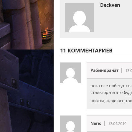
Deckven
11 КОММЕНТАРИЕВ
Рабиндранат
13.
пока все побегут сп
стальгорн и это буд
шютка, надеюсь так
Nerio
13.04.2010