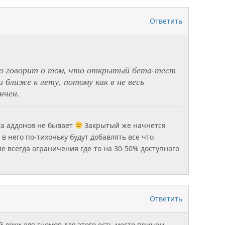
Ответить
то говорит о том, что открытый бета-тест
 ближе к лету, потому как в не весь
нчен.
та аддонов не бывает
Закрытый же начнется
 в него по-тихоньку будут добавлять все что
е всегда ограничения где-то на 30-50% доступного
Ответить
 локи для гномов,для этого есть место причем