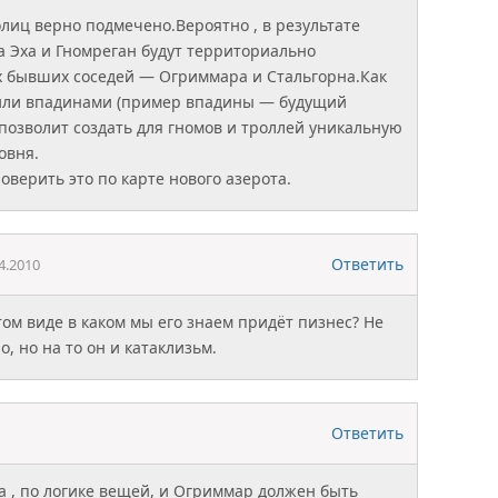
олиц верно подмечено.Вероятно , в результате
ва Эха и Гномреган будут территориально
х бывших соседей — Огриммара и Стальгорна.Как
или впадинами (пример впадины — будущий
 позволит создать для гномов и троллей уникальную
овня.
оверить это по карте нового азерота.
Ответить
4.2010
том виде в каком мы его знаем придёт пизнес? Не
о, но на то он и катаклизьм.
Ответить
а , по логике вещей, и Огриммар должен быть