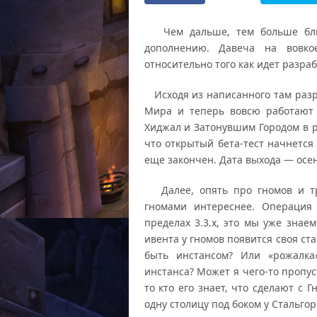
Чем дальше, тем больше близ
дополнению. Давеча на вовк
относительно того как идет разра
Исходя из написанного там разр
Мира и теперь вовсю работают 
Хиджал и Затонувшим Городом в ра
что открытый бета-тест начнется 
еще закончен. Дата выхода — осен
Далее, опять про гномов и тро
гномами интереснее. Операция
пределах 3.3.х, это мы уже знаем
ивента у гномов появится своя ста
быть инстансом? Или «рожалка
инстанса? Может я чего-то пропу
то кто его знает, что сделают с
одну столицу под боком у Стальгор