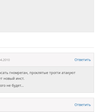
Ответить
04.2010
асать гномреган, проклятые трогги атакуют
ет новый инст.
ого не будет…
Ответить