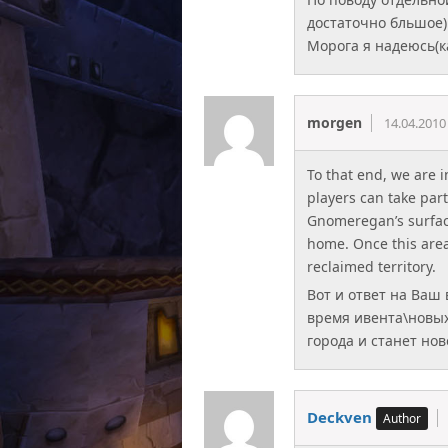
достаточно бльшое)
Морога я надеюсь(ка
morgen
14.04.2010
To that end, we are 
players can take part
Gnomeregan’s surface
home. Once this area
reclaimed territory.
Вот и ответ на Ваш 
время ивента\новых 
города и станет нов
Deckven