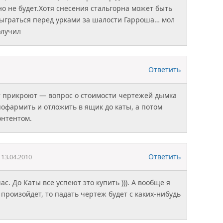
чно не будет.Хотя снесения стальгорна может быть
ыграться перед урками за шалости Гарроша… мол
олучил
Ответить
т прикроют — вопрос о стоимости чертежей дымка
фармить и отложить в ящик до каты, а потом
онтентом.
Ответить
13.04.2010
ас. До Каты все успеют это купить ))). А вообще я
 произойдет, то падать чертеж будет с каких-нибудь