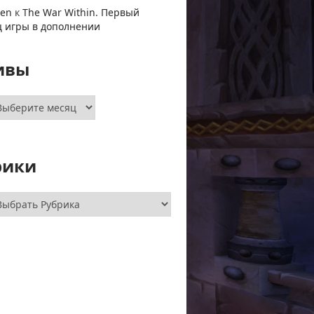
ven
к
The War Within. Первый
ц игры в дополнении
ивы
хивы
рики
брики