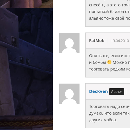
снесён , а этого то
попыткой близов от
альянс тоже своё п
FatMob
13.04.2010
Опять же, если инс
и бомбы
Можно по
торговать редким к
Deckven
Торговать надо сейч
думаю, что если так
других мобов.