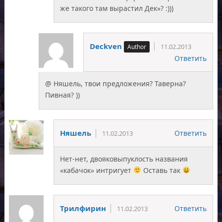
же такого там вырастил Дек»? :)))
Deckven
11.02.2013
Ответить
@ Няшель, твои предложения? Таверна?
Пивная? ))
Няшель
Ответить
11.02.2013
Нет-нет, двояковыпуклость названия
«кабачок» интригует
Оставь так
Трилфирин
Ответить
11.02.2013