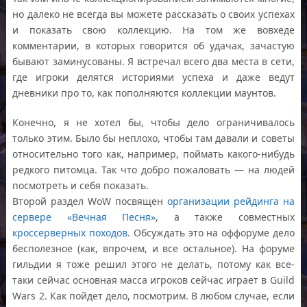
но далеко не всегда вы можете рассказать о своих успехах
и показать свою коллекцию. На том же вовхеде
комментарии, в которых говорится об удачах, зачастую
бывают заминусованы. Я встречал всего два места в сети,
где игроки делятся историями успеха и даже ведут
дневники про то, как пополняются коллекции маунтов.
Конечно, я не хотел бы, чтобы дело ограничивалось
только этим. Было бы неплохо, чтобы там давали и советы
относительно того как, например, поймать какого-нибудь
редкого питомца. Так что добро пожаловать — на людей
посмотреть и себя показать.
Второй раздел WoW посвящен
организации рейдинга на
сервере «Вечная Песня»
, а также совместных
кроссерверных походов
. Обсуждать это на оффоруме дело
бесполезное (как, впрочем, и все остальное). На форуме
гильдии я тоже решил этого не делать, потому как все-
таки сейчас основная масса игроков сейчас играет в Guild
Wars 2. Как пойдет дело, посмотрим. В любом случае, если