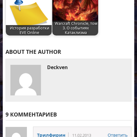
Warcraft Chronicle, том
История разработки
3. О событиях
EVE Online
Катаклизма
ABOUT THE AUTHOR
Deckven
9 КОММЕНТАРИЕВ
Трилфирин
Ответить
11.02.2013