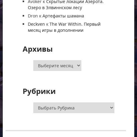
Avoker
к
Скрытые локации Азерота.
Озеро в Элвиннском лесу
Dron
к
Артефакты шамана
Deckven
к
The War Within. Первый
месяц игры в дополнении
Архивы
Архивы
Рубрики
Рубрики