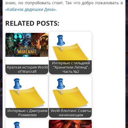
знаю, но попробовать стоит. Так что добро пожаловать в
«Кабачок дядюшки Дека»
.
RELATED POSTS:
Интервью с гильдией
Краткая история World
“Хранители Легенд”.
of Warcraft
Часть №2
Интервью с Дмитрием
WoW-блоггинг. Советы
Роммелем
начинающим