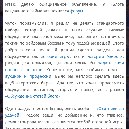
Итак, делаю официальное объявление. У «Блога
казуального геймера» появился
форум
.
Чуток поразмыслив, я решил не делать стандартного
набора, который делают в таких случаях. Никаких
обсуждений классовой механики, последних патчноутов,
тактик по рейдовым боссам и тому подобных вещей. Этого
добра в сети полно. Я решил сделать разделы для
обсуждения как
истории игры
, так и
истории Азерота
,
раздел для новичков, где они могли бы
задать свои
вопросы по игре
. Конечно же, моя любимая тема —
аукцион и профессии
. Было бы неплохо сделать здесь
клуб азеротских барыг. Для тех, кто хочет продолжить
обсуждение постингов, старых и новых, есть раздел
«Обсуждение статей блога»
.
Один раздел я хотел бы выделить особо —
«Охотники за
удачей»
. Редкие вещи, их добывание и, что главное,
демонстрирование оных является особой стороной игры.
Так или иначе коллекционированием занимаются многие,