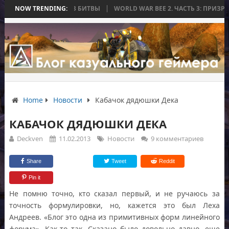
Я ЗАКОНЧИЛАСЬ БЕЗ БИТВЫ
NOW TRENDING:
WORLD WAR BEE 2. ЧАСТЬ 3: ПРИЗРАЧН
Home
Новости
Кабачок дядюшки Дека
КАБАЧОК ДЯДЮШКИ ДЕКА
Deckven
11.02.2013
Новости
9 комментариев
Share
Tweet
Reddit
Pin it
Не помню точно, кто сказал первый, и не ручаюсь за
точность формулировки, но, кажется это был Леха
Андреев. «Блог это одна из примитивных форм линейного
форума». Как-то так. Сказано было довольно давно, еще