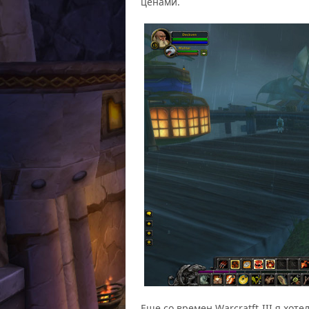
ценами.
Еще со времен Warcratft III я хот