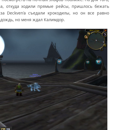
ла, откуда ходили прямые рейсы, пришлось бежать
за Deckven’a съедали крокодилы, но он все равно
л дождь, но меня ждал Калимдор.