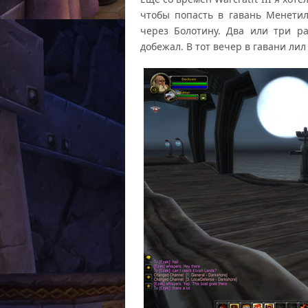
чтобы попасть в гавань Менети
через Болотину. Два или три ра
добежал. В тот вечер в гавани ли