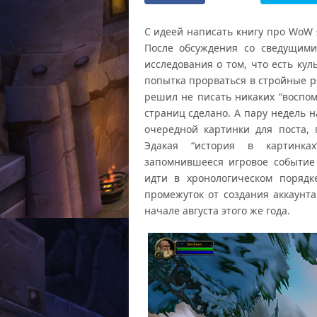
С идеей написать книгу про WoW я
После обсуждения со сведущими
исследования о том, что есть кул
попытка прорваться в стройные р
решил не писать никаких “воспом
страниц сделано. А пару недель н
очередной картинки для поста,
Эдакая “история в картинках
запомнившееся игровое событие
идти в хронологическом поряд
промежуток от создания аккаунта
начале августа этого же года.