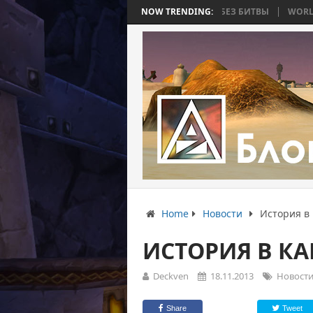
ВОЙНА, КОТОРАЯ ЗАКОНЧИЛАСЬ БЕЗ БИТВЫ
NOW TRENDING:
WORLD WAR BEE 2. ЧАСТ
Home
Новости
История в 
ИСТОРИЯ В КА
Deckven
18.11.2013
Новост
Share
Tweet