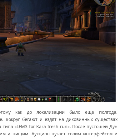
потому как до локализации было еще полгода.
. Вокруг бегают и ездят на диковинных существах
типа «LFM3 for Kara fresh run». После пустошей Дун
ким и нищим. Аукцион пугает своим интерфейсом и