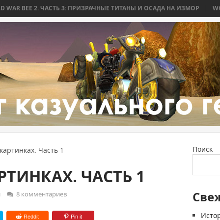
Ь 3: ПРИЗРАЧНЫЕ ТИТАНЫ И ОСАДА НА ИЗМОР
WORLD WAR BEE 2. ЧА
Поиск
картинках. Часть 1
РТИНКАХ. ЧАСТЬ 1
Све
и
8 комментариев
Истор
Reddit
Pin it