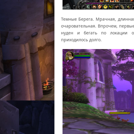
Темные Берега. Мрачная, длинная
очаровательная. Впрочем, первы
нуден и бегать по локации о
приходилось долго.