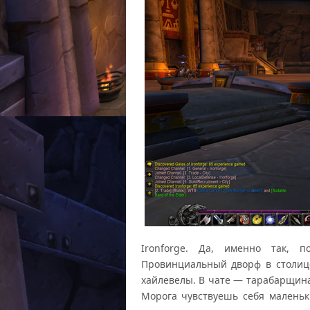
Ironforge. Да, именно так, 
Провинциальный дворф в столице
хайлевелы. В чате — тарабарщина 
Морога чувствуешь себя малень