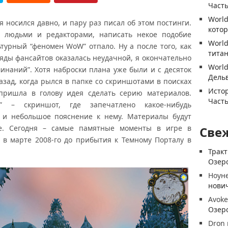
Часть
World
 носился давно, и пару раз писал об этом постинги.
котор
 людьми и редакторами, написать некое подобие
World
ьтурный “феномен WoW” отпало. Ну а после того, как
титан
яды фансайтов оказалась неудачной, я окончательно
World
инаний”. Хотя наброски плана уже были и с десяток
Дель
азад, когда рылся в папке со скриншотами в поисках
Истор
 пришла в голову идея сделать серию материалов.
Часть
” – скриншот, где запечатлено какое-нибудь
 и небольшое пояснение к нему. Материалы будут
ке. Сегодня – самые памятные моменты в игре в
Све
 в марте 2008-го до прибытия к Темному Порталу в
Трак
Озеро
Ноун
нови
Avoke
Озеро
Dron