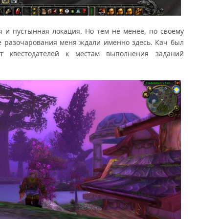
 и пустынная локация. Но тем не менее, по своему
е разочарования меня ждали именно здесь. Кач был
т квестодателей к местам выполнения заданий