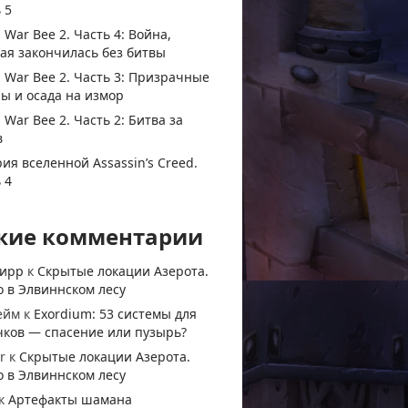
 5
 War Bee 2. Часть 4: Война,
ая закончилась без битвы
 War Bee 2. Часть 3: Призрачные
ы и осада на измор
 War Bee 2. Часть 2: Битва за
в
ия вселенной Assassin’s Creed.
 4
жие комментарии
тирр
к
Скрытые локации Азерота.
 в Элвиннском лесу
ейм
к
Exordium: 53 системы для
чков — спасение или пузырь?
r
к
Скрытые локации Азерота.
 в Элвиннском лесу
к
Артефакты шамана