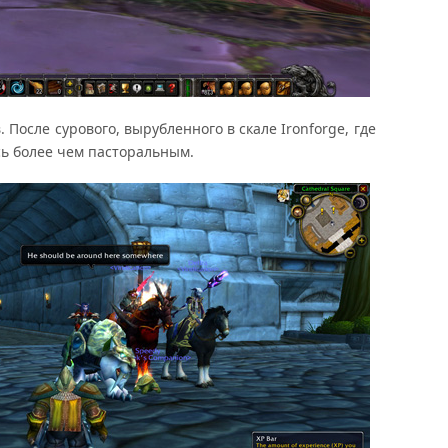
 После сурового, вырубленного в скале Ironforge, где
сь более чем пасторальным.