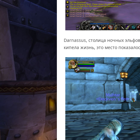
Darnassus, столица ночных эльфов.
кипела жизнь, это место показало