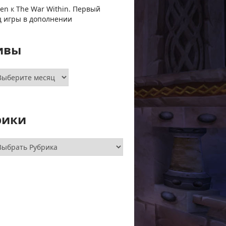
ven
к
The War Within. Первый
ц игры в дополнении
ивы
хивы
рики
брики