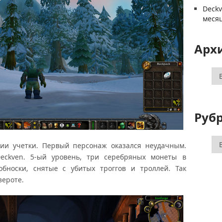
Deck
меся
Арх
Ар
Руб
Ру
ции учетки. Первый персонаж оказался неудачным.
Deckven. 5-ый уровень, три серебряных монеты в
обноски, снятые с убитых троггов и троллей. Так
зероте.