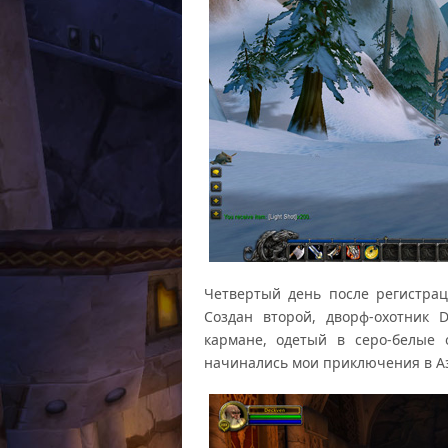
Четвертый день после регистра
Создан второй, дворф-охотник 
кармане, одетый в серо-белые 
начинались мои приключения в А