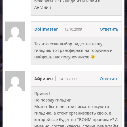
белорусы. есть люди из Италии и
Англии:)
Dollmaster
Ответить
13.10.2009
Так что если выбор падет на нашу
гильдию то трансферься на Гордунни и
найдешь нас полуночников
Айринен
Ответить
14.10.2009
Привет!
По поводу гильдии:
Может быть не стоит искать какую-то
гильдию, а стоит организовать свою, в
которой все будет по ТВОИМ правилам? А
именно: состав (классы, спеки), рейд-тайм