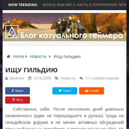
БЕЗ БИТВЫ
NOW TRENDING:
WORLD WAR BEE 2. ЧАСТЬ 3: ПРИЗРАЧНЫЕ ТИТАНЫ И ОС
Home
Новости
Ищу гильдию
ИЩУ ГИЛЬДИЮ
Deckven
13.10.2009
Новости
111 комментариев
Share
Tweet
Reddit
Pin it
Собственно, сабж. После нескольких дней довольно
оживленного (едва не перешедшего в ругань) трэда на
гильдейском форуме и не менее активных обсуждений
темы рейдинга на этом блоге, я принял решение уйти. Не