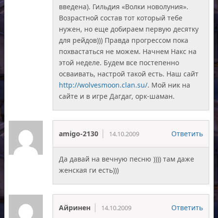
введена). Гильдия «Волки новолуния».
Возрастной состав тот который тебе
нужен, но еще добираем первую десятку
для рейдов))) Правда прогрессом пока
похвастаться не можем. Начнем Накс на
этой неделе. Будем все постепенно
осваивать, настрой такой есть. Наш сайт
http://wolvesmoon.clan.su/
. Мой ник на
сайте и в игре Дагдаг, орк-шаман.
amigo-2130
Ответить
14.10.2009
Да давай на вечную песню )))) там даже
женская ги есть)))
Айринен
Ответить
14.10.2009