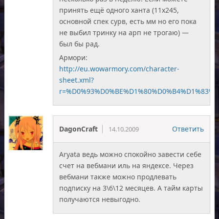
принять ещё одного ханта (11х245,
основной спек сурв, есть мм но его пока
не выбил тринку на арп не трогаю) —
был бы рад.
Армори:
http://eu.wowarmory.com/character-
sheet.xml?
r=%D0%93%D0%BE%D1%80%D0%B4%D1%83%
DagonCraft
Ответить
14.10.2009
Aryata ведь можно спокойно завести себе
счет на вебмани иль на яндексе. Через
вебмани также можно продлевать
подписку на 3\6\12 месяцев. А тайм карты
получаются невыгодно.