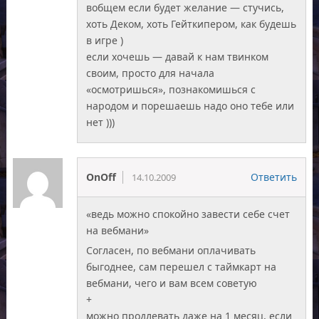
вобщем если будет желание — стучись,
хоть Деком, хоть Гейткипером, как будешь
в игре )
если хочешь — давай к нам твинком
своим, просто для начала
«осмотришься», познакомишься с
народом и порешаешь надо оно тебе или
нет )))
OnOff
Ответить
14.10.2009
«ведь можно спокойно завести себе счет
на вебмани»
Согласен, по вебмани оплачивать
быгоднее, сам перешел с таймкарт на
вебмани, чего и вам всем советую
+
можно продлевать даже на 1 месяц, если