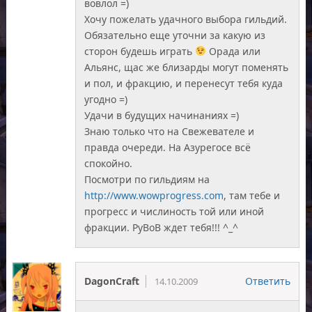
вовлол =)
Хочу пожелать удачного выбора гильдий.
Обязательно еще уточни за какую из
сторон будешь играть
Орада или
Альянс, щас же близарды могут поменять
и пол, и фракцию, и перенесут тебя куда
угодно =)
Удачи в будущих начинаниях =)
Знаю только что на Свежевателе и
правда очереди. На Азурегосе всё
спокойно.
Посмотри по гильдиям на
http://www.wowprogress.com
, там тебе и
прогресс и числиность той или иной
фракции. РуВоВ ждет тебя!!! ^_^
DagonCraft
Ответить
14.10.2009