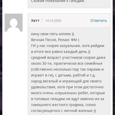
Схожие пожелания к Гильдии.
Хетт
Ответить
14.10.2009
кину свои пять копеек ))
Вечная Песня, Релакс ФМ )
ГИ у нас скорее казуальная, хотя рейдим
в итоге все равно каждый день ))
средний возраст участников скорее даже
около 30-ти, практически все семейные
(собственно несколько пар так парами и
играют в ги), с детьми, рабтой и т.д.
народ веселый и играющий для своего
удовольствия, хотя при этом достаточно
много очень «серьезных» ребят, которые
в топовые гильдии не идут именно из-за
тамошнего жесткого графика, плохо
согласующегося с личной жизнью ))