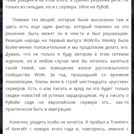
только из гильдии, но и с сервера. Уйти на РуВоВ.
Помимо тех вещей, которые были высказаны там и
здесь есть еще один фактор, который повлиял на это
решение. Быть может он в чем-то и был решающим.
Реакция народа на первый выпуск WoW.Ru Weekly была
более-менее положительная и мы продолжим делать его.
Думаю, что не только я буду автором в этом сетевом
журнале, но в любом случае мне бы хотелось заняться
такой темой, как освещение жизни русскоязычного
сообщества WoW. За год, прошедший со времени
локализации, близы вели в строй шестнадцать «русских»
серверов. Есть о ком писать и вряд ли это будет только
сводки новостей об успехах хардкорщиков. Ну а писать о
РуВоВе сидя на европейском сервере это… как-то
практически быть в эмиграции.
Конечно, уходить особо не хочется. Я пробыл в Travelers
of Azeroth с января этого года и, повторюсь, именно с