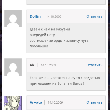
Dollin
Ответить
14.10.2009
давай к нам на Разувий
очередей нету
соотношение орды к альянсу чуть
побольше!
Akl
Ответить
14.10.2009
Если хочешь остатся на еу то с радостью
приглашаем на Еоnаr ги Ваrds !
Aryata
Ответить
14.10.2009