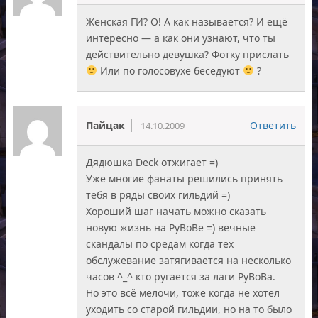
Женская ГИ? О! А как называется? И ещё
интересно — а как они узнают, что ты
действительно девушка? Фотку прислать
Или по голосовухе беседуют
?
Пайцак
Ответить
14.10.2009
Дядюшка Deck отжигает =)
Уже многие фанаты решились принять
тебя в ряды своих гильдий =)
Хороший шаг начать можно сказать
новую жизнь на РуВоВе =) вечные
скандалы по средам когда тех
обслужевание затягивается на несколько
часов ^_^ кто ругается за лаги РуВоВа.
Но это всё мелочи, тоже когда не хотел
уходить со старой гильдии, но на то было