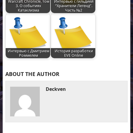
Warcraft Chronicle, том
Интервью с гильдией
3. О событиях
“Хранители Легенд”.
Катаклизма
Часть №2
Интервью с Дмитрием
История разработки
Роммелем
EVE Online
ABOUT THE AUTHOR
Deckven