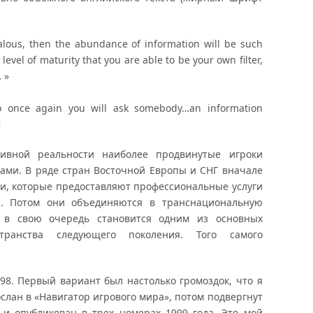
halous, then the abundance of information will be such
evel of maturity that you are able to be your own filter,
 »
 So once again you will ask somebody…an information
«
ивной реальности наиболее продвинутые игроки
рами. В ряде стран Восточной Европы и СНГ вначале
, которые предоставляют профессиональные услуги
. Потом они объединяются в транснациональную
я в свою очередь становится одним из основных
странства следующего поколения. Того самого
98. Первый вариант был настолько громоздок, что я
ослан в «Навигатор игрового мира», потом подвергнут
и опубликован в трех номерах 1999 года. Это мой