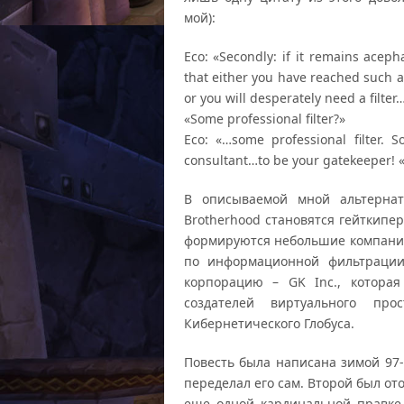
мой):
Eco: «Secondly: if it remains acep
that either you have reached such a l
or you will desperately need a filter…
«Some professional filter?»
Eco: «…some professional filter.
consultant…to be your gatekeeper! 
В описываемой мной альтернат
Brotherhood становятся гейткипе
формируются небольшие компании
по информационной фильтрации
корпорацию – GK Inc., котора
создателей виртуального про
Кибернетического Глобуса.
Повесть была написана зимой 97-
переделал его сам. Второй был от
еще одной кардинальной правке 