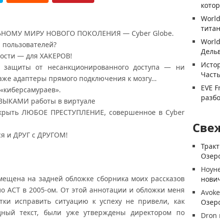
котор
World
титан
ЛЬНОМУ МИРУ НОВОГО ПОКОЛЕНИЯ — Cyber Globe.
World
 пользователей?
Дель
сти — для ХАКЕРОВ!
Истор
 защиты от несанкционированного доступа — ни
Часть
аже адаптеры прямого подключения к мозгу…
EVE F
«киберсамураев».
разб
ЫКАМИ работы в виртуале
скрыть ЛЮБОЕ ПРЕСТУПЛЕНИЕ, совершенное в Cyber
Све
ся и ДРУГ с ДРУГОМ!
Трак
Озеро
Ноун
мещена на задней обложке сборника моих рассказов
нови
ло АСТ в 2005-ом. От этой аннотации и обложки меня
Avoke
тки исправить ситуацию к успеху не привели, как
Озеро
дный текст, были уже утверждены директором по
Dron