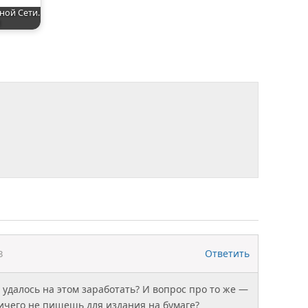
ной Сети.
1
Ответить
3
 удалось на этом заработать? И вопрос про то же —
ичего не пишешь для издания на бумаге?