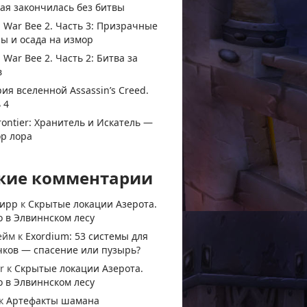
ая закончилась без битвы
 War Bee 2. Часть 3: Призрачные
ы и осада на измор
 War Bee 2. Часть 2: Битва за
в
ия вселенной Assassin’s Creed.
 4
rontier: Хранитель и Искатель —
ор лора
жие комментарии
тирр
к
Скрытые локации Азерота.
 в Элвиннском лесу
ейм
к
Exordium: 53 системы для
чков — спасение или пузырь?
r
к
Скрытые локации Азерота.
 в Элвиннском лесу
к
Артефакты шамана