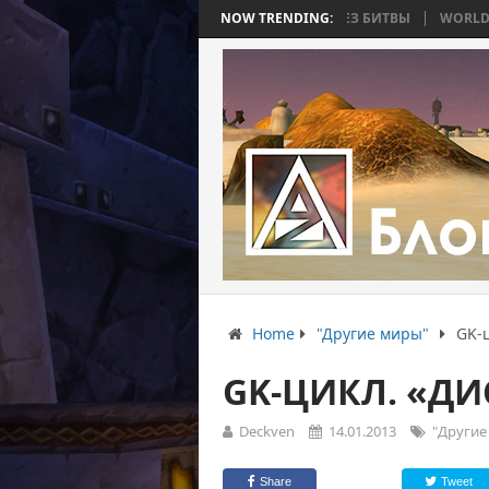
Ь 4: ВОЙНА, КОТОРАЯ ЗАКОНЧИЛАСЬ БЕЗ БИТВЫ
NOW TRENDING:
WORLD WAR BEE 2. 
Home
"Другие миры"
GK-
GK-ЦИКЛ. «ДИ
Deckven
14.01.2013
"Другие
Share
Tweet