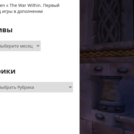
ven
к
The War Within. Первый
ц игры в дополнении
ивы
хивы
рики
брики