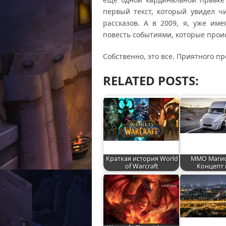
первый текст, который увидел чи
рассказов. А в 2009, я, уже и
повесть событиями, которые проис
Собственно, это все. Приятного п
RELATED POSTS:
Краткая история World
ММО Магис
of Warcraft
Концепт 