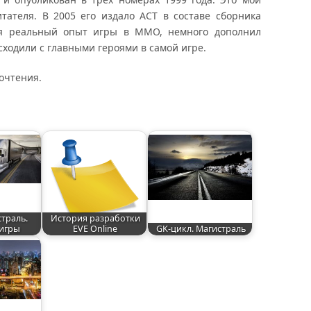
тателя. В 2005 его издало АСТ в составе сборника
мея реальный опыт игры в ММО, немного дополнил
ходили с главными героями в самой игре.
рочтения.
траль.
История разработки
игры
EVE Online
GK-цикл. Магистраль