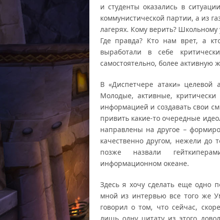
и студенты оказались в ситуаци
коммунистической партии, а из га
лагерях. Кому верить? Школьному
Где правда? Кто нам врет, а кт
выработали в себе критическ
самостоятельно, более активную 
В «Диспетчере атаки» целевой 
Молодые, активные, критически
информацией и создавать свои см
привить какие-то очередные идео
направлены на другое – формир
качественно другом, нежели до т
позже назвали гейткипера
информационном океане.
Здесь я хочу сделать еще одно 
мной из интервью все того же У
говорил о том, что сейчас, скор
лишь одну цитату из этого дово