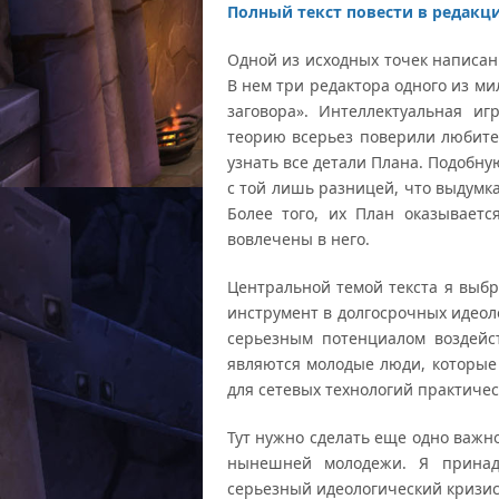
Полный текст повести в редакци
Одной из исходных точек написан
В нем три редактора одного из м
заговора». Интеллектуальная и
теорию всерьез поверили любите
узнать все детали Плана. Подобну
с той лишь разницей, что выдумка
Более того, их План оказывает
вовлечены в него.
Центральной темой текста я выбр
инструмент в долгосрочных идеол
серьезным потенциалом воздейс
являются молодые люди, которые 
для сетевых технологий практичес
Тут нужно сделать еще одно важно
нынешней молодежи. Я принад
серьезный идеологический кризис.