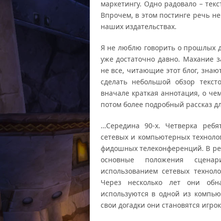
маркетингу. Одно радовало – тек
Впрочем, в этом постинге речь не
наших издательствах.
Я не люблю говорить о прошлых д
уже достаточно давно. Махание 
не все, читающие этот блог, знаю
сделать небольшой обзор тексто
вначале краткая аннотация, о чем
потом более подробный рассказ для
…Середина 90-х. Четверка ребя
сетевых и компьютерных технолог
фидошных телеконференций. В ре
основные положения сцена
использованием сетевых технол
Через несколько лет они обн
используются в одной из компь
свои догадки они становятся игро