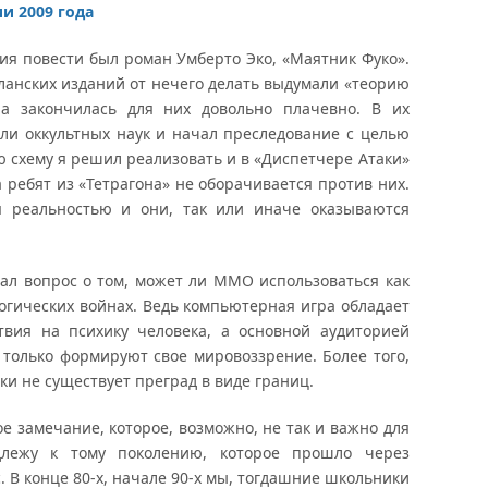
и 2009 года
ия повести был роман Умберто Эко, «Маятник Фуко».
иланских изданий от нечего делать выдумали «теорию
гра закончилась для них довольно плачевно. В их
ли оккультных наук и начал преследование с целью
ю схему я решил реализовать и в «Диспетчере Атаки»
 ребят из «Тетрагона» не оборачивается против них.
ся реальностью и они, так или иначе оказываются
ал вопрос о том, может ли ММО использоваться как
огических войнах. Ведь компьютерная игра обладает
твия на психику человека, а основной аудиторией
только формируют свое мировоззрение. Более того,
ки не существует преград в виде границ.
е замечание, которое, возможно, не так и важно для
лежу к тому поколению, которое прошло через
 В конце 80-х, начале 90-х мы, тогдашние школьники