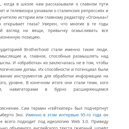
и, когда в школе нам рассказывали о славном пути
зет и телевизора узнавали о сталинских репрессиях и
 учителю истории или главному редактору «Огонька»?
о открывает глаза? Уверен, что многие в те годы
ий взгляд на вещи, привычку осмысливать все
жизненную позицию.
аудиторией Brotherhood стали именно такие люди.
 мыслящие и, главное, способные размышлять над
ыслы. И «обработка» их заключалась не в том, чтобы
логические догмы. Их способности и потенциал были
ование инструментов для обработки информации на
ого, уровне. В конечном итоге они стали теми, кого
ми, навигаторами в бурно расширяющемся
пояснение. Сам термин «гейткипер» был подчерпнут
мберто Эко.
Именно в этом интервью 95-го года
он
ее всего подходит под идеологию Web 3.0. Приведу
льно объемного английского текста (жирный шрифт