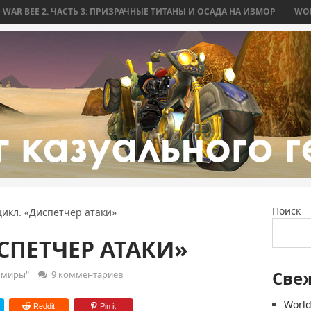
ЧАСТЬ 3: ПРИЗРАЧНЫЕ ТИТАНЫ И ОСАДА НА ИЗМОР
WORLD WAR BEE 2
Поиск
цикл. «Диспетчер атаки»
СПЕТЧЕР АТАКИ»
Све
 миры"
9 комментариев
World
Reddit
Pin it