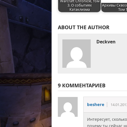
Warcraft Chronicle, том
3. О событиях
Архивы Сквоз
Катаклизма
Том 
ABOUT THE AUTHOR
Deckven
9 КОММЕНТАРИЕВ
beshere
14.01.201
Интересует, сколько
почему ты сейчас н