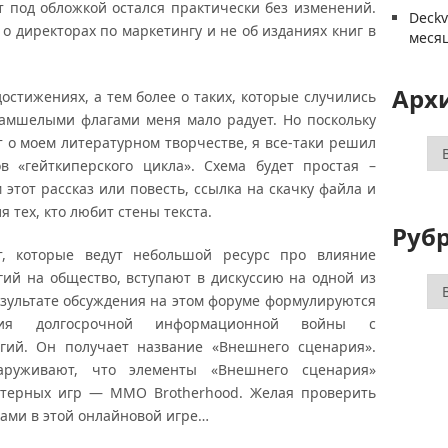
ст под обложкой остался практически без изменений.
Deck
 о директорах по маркетингу и не об изданиях книг в
меся
Арх
остижениях, а тем более о таких, которые случились
замшелыми флагами меня мало радует. Но поскольку
т о моем литературном творчестве, я все-таки решил
Ар
в «гейткиперского цикла». Схема будет простая –
 этот рассказ или повесть, ссылка на скачку файла и
 тех, кто любит стены текста.
Руб
т, которые ведут небольшой ресурс про влияние
ий на общество, вступают в дискуссию на одной из
Ру
зультате обсуждения на этом форуме формулируются
рия долгосрочной информационной войны с
огий. Он получает название «Внешнего сценария».
аруживают, что элементы «Внешнего сценария»
ютерных игр — ММО Brotherhood. Желая проверить
ками в этой онлайновой игре…