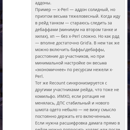
аддоны.
Пример — x-Perl — аддон солидный, но
приэтом весьма тяжеловесный. Когда иду
в рейд танком — стараюсь следить за
дебаффами (минимум на втором танке и
хилах), хп — без x-Perl сложно. Но как рдд
— вполне достаточно Grid’а. В нем так же
можно включить баффы\дебаффы,
расстояние до участников, но при
минимальной настройке он весьма
«экономичнее» по ресурсам нежели x-
Perl.
Тот же Recount синхронизируется с
другими участниками рейда, что тоже не
комильфо. ИМХО, если ротация не
менялась, ДПС стабильный и нового
шмота одето небыло — не вижу смысло
постоянно держать его включенным.
Если нужна расшифровка дамага прямо в
рейде можно попросить коллег или после