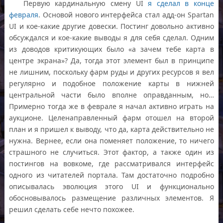
Первую кардинальную смену UI
я сделал в конце
февраля
. Основой нового интерфейса стал адд-он Spartan
UI и кое-какие другие довески. Постинг довольно активно
обсуждался и кое-какие выводы я для себя сделал. Одним
из доводов критикующих было «а зачем тебе карта в
центре экрана»? Да, тогда этот элемент был в принципе
не лишним, поскольку фарм руды и других ресурсов я вел
регулярно и подобное положение карты в нижней
центральной части было вполне оправданным, но…
Примерно тогда же в феврале я начал активно играть на
аукционе. Целенаправленный фарм отошел на второй
план и я пришел к выводу, что да, карта действительно не
нужна. Вернее, если она поменяет положение, то ничего
страшного не случиться. Этот фактор, а также один из
постингов на вовкоме, где рассматривался интерфейс
одного из читателей портала. Там достаточно подробно
описывалась эволюция этого UI и функционально
обосновывалось размещение различных элементов. Я
решил сделать себе нечто похожее.