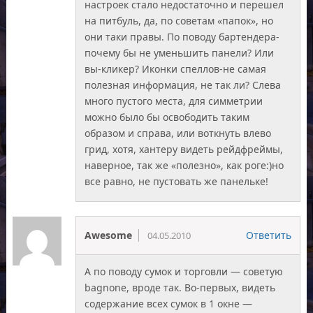
настроек стало недостаточно и перешел
на питбуль, да, по советам «папок», но
они таки правы. По поводу бартендера-
почему бы не уменьшить панели? Или
вы-кликер? Иконки спеллов-не самая
полезная информация, не так ли? Слева
много пустого места, для симметрии
можно было бы освободить таким
образом и справа, или воткнуть влево
грид, хотя, хантеру видеть рейдфреймы,
наверное, так же «полезно», как роге:)но
все равно, не пустовать же панельке!
Awesome
Ответить
04.05.2010
А по поводу сумок и торговли — советую
bagnone, вроде так. Во-первых, видеть
содержание всех сумок в 1 окне —