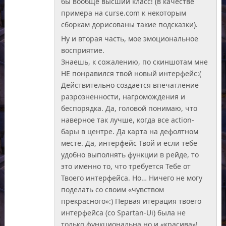
бы вообще высший класс! (в качестве
примера на curse.com к некоторым
сборкам дорисованы такие подсказки).
Ну и вторая часть, мое эмоциональное
восприятие.
Знаешь, к сожалению, по скиншотам мне
НЕ понравился твой новый интерфейс:(
Действительно создается впечатление
разрозненности, нагромождения и
беспорядка. Да, головой понимаю, что
наверное так лучше, когда все action-
бары в центре. Да карта на дефолтном
месте. Да, интерфейс Твой и если тебе
удобно выполнять функции в рейде, то
это именно то, что требуется Тебе от
Твоего интерфейса. Но… Ничего не могу
поделать со своим «чувством
прекрасного»:) Первая итерация твоего
интерфейса (со Spartan-Ui) была не
только функциональна но и «красива»!