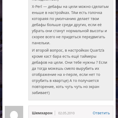
X-Perl — дебафы на цели можно сделатьм
еньше в настройках. ТАм есть голочка
котораяя по умолчанию делает твои
дебафы больше среди других, если её
убрать они станут нормальной высоты и
скорее всего не придеться передвигать
панельки.
И второй вопрос, в настройках Quartz’a
кроме каст бара есть ещё таймеры
дебафов на цели. Они тебе нужны ? Если
да тогда можешь смело вырубить их
отображение на х-перле, если нет то
отрубить в квартце) А то получается
повторение, хоть чуть чуть но экран
забивает)
Шемхарон
Ответить
02.05.2010