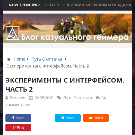
RLD WAR BEE 2. ЧАСТЬ 3: ПРИЗРАЧНЫЕ ТИТАНЫ И ОСАДА НА ИЗМОР
NOW TRENDING:
Home
Путь Охотника
Эксперименты с интерфейсом. Часть 2
ЭКСПЕРИМЕНТЫ С ИНТЕРФЕЙСОМ.
ЧАСТЬ 2
Deckven
02.05.2010
Путь Охотника
34
комментария
Share
Tweet
Reddit
Pin it