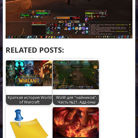
RELATED POSTS:
Краткая история World
WoW для "чайников".
of Warcraft
Часть №21. Адд-оны