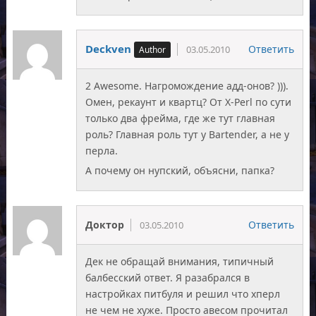
Deckven
Ответить
03.05.2010
2 Awesome. Нагромождение адд-онов? ))).
Омен, рекаунт и квартц? От X-Perl по сути
только два фрейма, где же тут главная
роль? Главная роль тут у Bartender, а не у
перла.
А почему он нупский, объясни, папка?
Доктор
Ответить
03.05.2010
Дек не обращай внимания, типичный
балбесский ответ. Я разабрался в
настройках питбуля и решил что хперл
не чем не хуже. Просто авесом прочитал