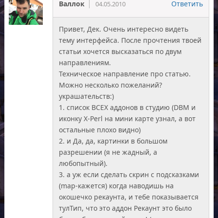
Валлок
Ответить
04.05.2010
Привет, Дек. Очень интересно видеть
тему интерфейса. После прочтения твоей
статьи хочется высказаться по двум
направлениям.
Техническое направление про статью.
Можно несколько пожеланий?
украшательств:)
1. список ВСЕХ аддонов в студию (DBM и
иконку X-Perl на мини карте узнал, а вот
остальные плохо видно)
2. и Да, да, картинки в большом
разрешении (я не жадный, а
любопытный).
3. а уж если сделать скрин с подсказками
(map-кажется) когда наводишь на
окошечко рекаунта, и тебе показывается
тулТип, что это аддон Рекаунт это было