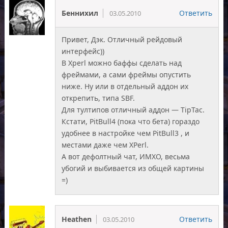
Беннихил
Ответить
03.05.2010
Привет, Дэк. Отличный рейдовый
интерфейс))
В Xperl можно баффы сделать над
фреймами, а сами фреймы опустить
ниже. Ну или в отдельный аддон их
открепить, типа SBF.
Для тултипов отличный аддон — TipTac.
Кстати, PitBull4 (пока что бета) гораздо
удобнее в настройке чем PitBull3 , и
местами даже чем XPerl.
А вот дефолтный чат, ИМХО, весьма
убогий и выбивается из общей картины
=)
Heathen
Ответить
03.05.2010