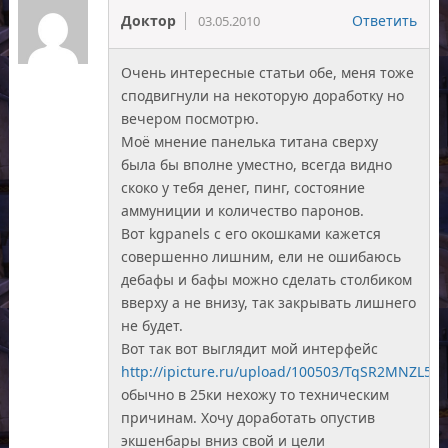
Доктор
Ответить
03.05.2010
Очень интересные статьи обе, меня тоже
сподвигнули на некоторую доработку но
вечером посмотрю.
Моё мнение панелька титана сверху
была бы вполне уместно, всегда видно
скоко у тебя денег, пинг, состояние
аммуниции и количество паронов.
Вот kgpanels с его окошками кажется
совершенно лишним, ели не ошибаюсь
дебафы и бафы можно сделать столбиком
вверху а не внизу, так закрывать лишнего
не будет.
Вот так вот выглядит мой интерфейс
http://ipicture.ru/upload/100503/TqSR2MNZL5.j
обычно в 25ки нехожу то техническим
причинам. Хочу доработать опустив
экшенбары вниз свой и цели