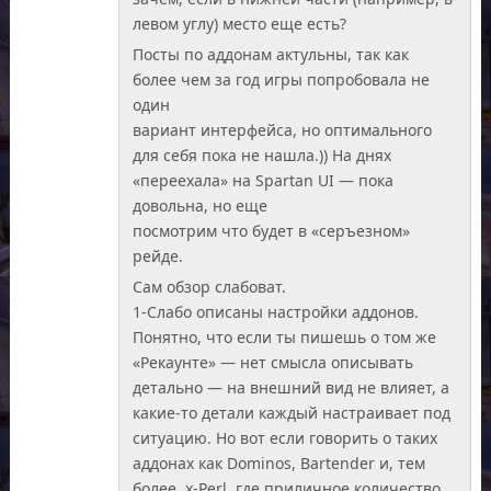
левом углу) место еще есть?
Посты по аддонам актульны, так как
более чем за год игры попробовала не
один
вариант интерфейса, но оптимального
для себя пока не нашла.)) На днях
«переехала» на Spartan UI — пока
довольна, но еще
посмотрим что будет в «серъезном»
рейде.
Сам обзор слабоват.
1-Слабо описаны настройки аддонов.
Понятно, что если ты пишешь о том же
«Рекаунте» — нет смысла описывать
детально — на внешний вид не влияет, а
какие-то детали каждый настраивает под
ситуацию. Но вот если говорить о таких
аддонах как Dominos, Bartender и, тем
более, x-Perl, где приличное количество