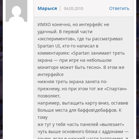
Марыся
Ответить
04.05.2010
ИМХО конечно, но интерфейс не
удачный. В первой части
«экспериментов», где ты рассматривал
Spartan UI, кто-то написал в
комментариях: «Spartan занимает треть
экрана — при игре на небольшом
мониторе может быть тесно». В этом же
интерфейсе
нижняя треть экрана занята по-
прежнему, но при этом тот же «Спартан»
позволяет,
например, вытащить карту вниз, оставив
больше места для баффов\дебаффов. К
тому
же тут у тебя часть панелей «вылезает»
чуть выше основного блока с аддонами —
зачем, если в нижней части (например, в