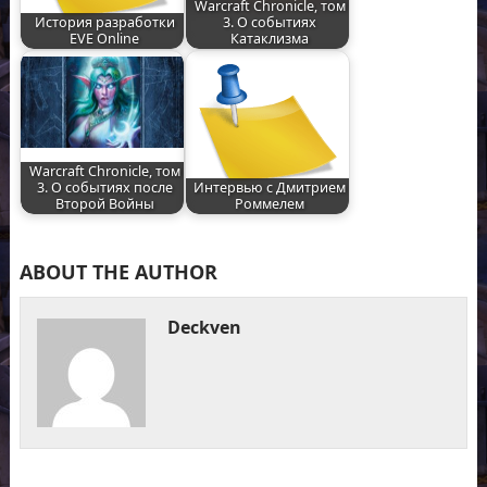
Warcraft Chronicle, том
История разработки
3. О событиях
EVE Online
Катаклизма
Warcraft Chronicle, том
3. О событиях после
Интервью с Дмитрием
Второй Войны
Роммелем
ABOUT THE AUTHOR
Deckven