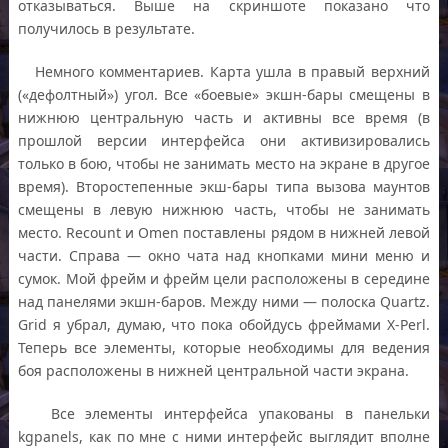
отказываться. Выше на скриншоте показано что
получилось в результате.
Немного комментариев. Карта ушла в правый верхний
(«дефолтный») угол. Все «боевые» экшн-бары смещены в
нижнюю центральную часть и активны все время (в
прошлой версии интерфейса они активизировались
только в бою, чтобы не занимать место на экране в другое
время). Второстепенные экш-бары типа вызова маунтов
смещены в левую нижнюю часть, чтобы не занимать
место. Recount и Omen поставлены рядом в нижней левой
части. Справа — окно чата над кнопками мини меню и
сумок. Мой фрейм и фрейм цели расположены в середине
над панелями экшн-баров. Между ними — полоска Quartz.
Grid я убрал, думаю, что пока обойдусь фреймами X-Perl.
Теперь все элементы, которые необходимы для ведения
боя расположены в нижней центральной части экрана.
Все элементы интерфейса упакованы в панельки
kgpanels, как по мне с ними интерфейс выглядит вполне