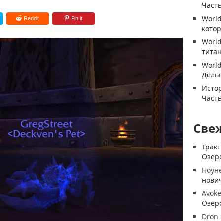
Часть
World
Reddit
Pin it
котор
World
титан
World
Дель
Истор
Часть
Све
Трак
Озеро
Ноун
нови
Avoke
Озеро
Dron