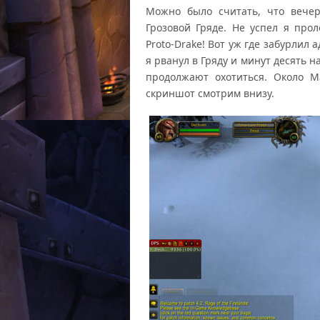
Можно было считать, что вече
Грозовой Гряде. Не успел я прол
Proto-Drake! Вот уж где забурлил
я рванул в Гряду и минут десять н
продолжают охотиться. Около 
скриншот смотрим внизу.