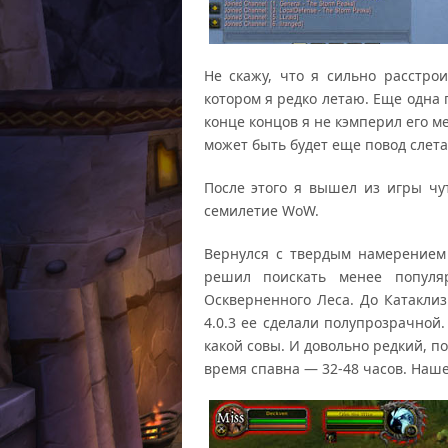
Не скажу, что я сильно расстро
котором я редко летаю. Еще одна 
конце концов я не кэмперил его ме
может быть будет еще повод слетат
После этого я вышел из игры чу
семилетие WoW.
Вернулся с твердым намерением 
решил поискать менее попул
Оскверненного Леса. До Катаклиз
4.0.3 ее сделали полупрозрачной.
какой совы. И довольно редкий, п
время спавна — 32-48 часов. Наше