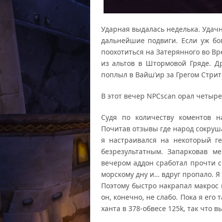
Ударная выдалась неделька. Удач
дальнейшие подвиги. Если уж бо
поохотиться на Затерянного во В
из альтов в Штормовой Гряде. Д
поплыл в Вайш’ир за Грегом Стрит
В этот вечер NPCscan орал четыре 
Судя по количеству коментов н
Почитав отзывы где народ сокруша
я настраивался на некоторый г
безрезультатным. Запарковав 
вечером аддон сработал прочти ср
морскому дну и… вдруг пропало. Я 
Поэтому быстро накрапал макрос и
он, конечно, не слабо. Пока я его
ханта в 378-обвесе 125k, так что в