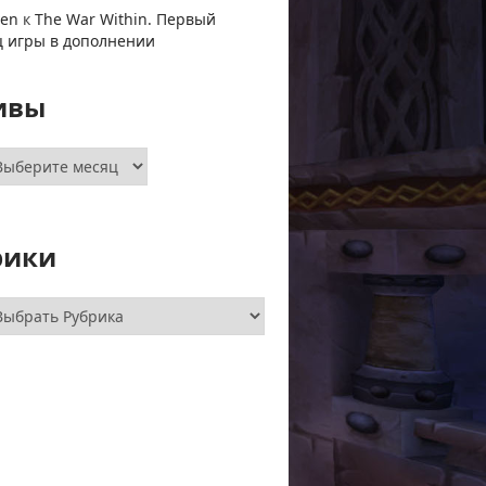
ven
к
The War Within. Первый
ц игры в дополнении
ивы
хивы
рики
брики