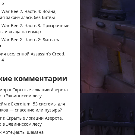
 5
 War Bee 2. Часть 4: Война,
ая закончилась без битвы
 War Bee 2. Часть 3: Призрачные
ы и осада на измор
 War Bee 2. Часть 2: Битва за
в
ия вселенной Assassin’s Creed.
 4
жие комментарии
тирр
к
Скрытые локации Азерота.
 в Элвиннском лесу
ейм
к
Exordium: 53 системы для
чков — спасение или пузырь?
r
к
Скрытые локации Азерота.
 в Элвиннском лесу
к
Артефакты шамана