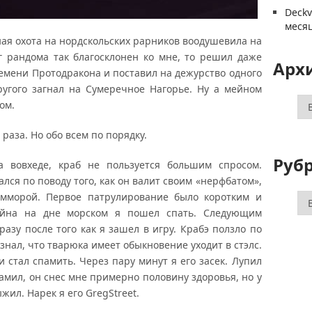
Deck
меся
ная охота на нордскольских рарников воодушевила на
г рандома так благосклонен ко мне, то решил даже
Арх
ремени Протодракона и поставил на дежурство одного
ругого загнал на Сумеречное Нагорье. Ну а мейном
Ар
ом.
раза. Но обо всем по порядку.
Руб
а вовхеде, краб не пользуется большим спросом.
лся по поводу того, как он валит своим «нерфбатом»,
Ру
емморой. Первое патрулирование было коротким и
мейна на дне морском я пошел спать. Следующим
азу после того как я зашел в игру. Крабэ ползло по
знал, что тварюка имеет обыкновение уходит в стэлс.
 стал спамить. Через пару минут я его засек. Лупил
 тамил, он снес мне примерно половину здоровья, но у
ыжил. Нарек я его GregStreet.