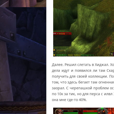
Далее. Решил слетать в Хиджал. Х
дела идут и появился ли там Ска
получить для своей коллекции. П
том, что здесь бегает там огненн
заорал. С черепашкой проблем ос
по 10к за тик, но для перса с илв
она мне где-то 40%.