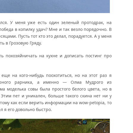
ился. У меня уже есть один зеленый протодрак, на
победа в копилку удач? Мне и так везло порядочно. В
сяцами. Пусть тот кто это делал, порадуется. А у меня
ь в Грозовую Гряду.
ть похозяйничать на кухне и дописать постинг про
еще на кого-нибудь поохотиться, но на этот раз я
ярного рарника, а именно — Олма Мудрого из
ма моделька совы была простого белого цвета, но в
 Этим пет и уникален, больше такого скина нет ни у
отому как если верить информации на wow-petopia, то
л я его довольно быстро.