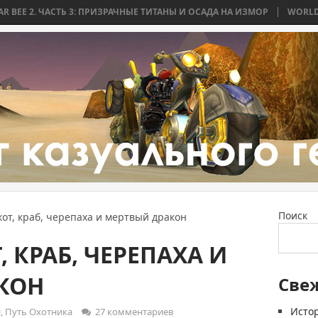
3: ПРИЗРАЧНЫЕ ТИТАНЫ И ОСАДА НА ИЗМОР
WORLD WAR BEE 2. ЧАСТ
Поиск
кот, краб, черепаха и мертвый дракон
, КРАБ, ЧЕРЕПАХА И
КОН
Све
Истор
и
,
Путь Охотника
27 комментариев