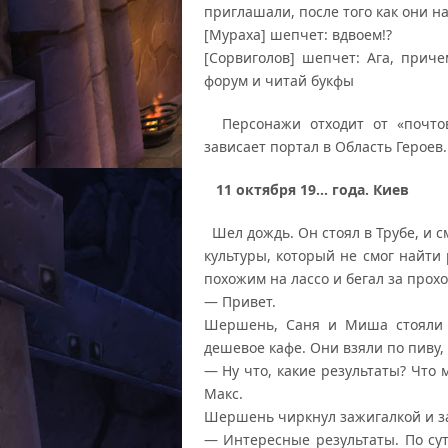
приглашали, после того как они н
[Мураха] шепчет: вдвоем!?
[Сорвиголов] шепчет: Ага, приче
форум и читай букфы
Персонажи отходит от «почтово
зависает портал в Область Героев.
11 октября 19… года. Киев
Шел дождь. Он стоял в Трубе, и 
культуры, который не смог найти
похожим на лассо и бегал за прох
— Привет.
Шершень, Саня и Миша стояли 
дешевое кафе. Они взяли по пиву, 
— Ну что, какие результаты? Что
Макс.
Шершень чиркнул зажигалкой и з
— Интересные результаты. По сут