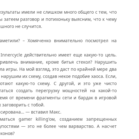
езультаты имели не слишком много общего с тем, что
ы затеем разговор и потихоньку выясним, что к чему
ашного не случится.
аметили? – Хомяченко внимательно посмотрел на
Innercycle действительно имеет еще какую-то цель.
ривлечь внимание, кроме битья стекол? Нарушить
ла игры. На мой взгляд, это даст по крайней мере два
нарушим их схему, создав некое подобие хаоса. Если,
отают какую-то схему. С другой, и это уже чисто
аться создать перегрузку мощностей на какой-то
емя от времени фрагменты сети и бардак в игровой
 заговорить с тобой.
нсирована… — вставил Макс.
аться gamer killing’ом, созданием запрещенных
упостями — это не более чем варварство. А насчет
йконов?