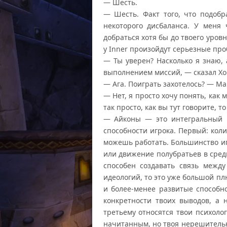
— Шесть.
— Шесть. Факт того, что подобр
некоторого дисбаланса. У меня
добраться хотя бы до твоего уров
у Inner произойдут серьезные пр
— Ты уверен? Насколько я знаю,
выполнением миссий, — сказал Хо
— Ага. Поиграть захотелось? — Ма
— Нет, я просто хочу понять, как 
так просто, как вы тут говорите, 
— Айконы — это интегральный п
способности игрока. Первый: кол
можешь работать. Большинство иг
или движение полубратьев в сред
способен создавать связь межд
идеологий, то это уже большой п
и более-менее развитые способно
конкретности твоих выводов, а 
третьему относятся твои психол
начитанным, но твоя нерешительнос