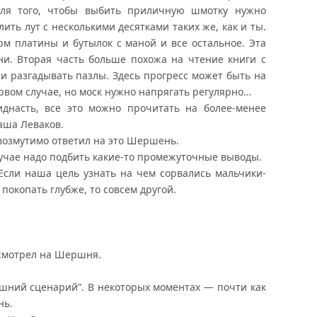
 для того, чтобы выбить приличную шмотку нужно
ить лут с несколькими десятками таких же, как и ты.
м платины и бутылок с маной и все остальное. Эта
ни. Вторая часть больше похожа на чтение книги с
и разгадывать пазлы. Здесь прогресс может быть на
рвом случае, но моск нужно напрягать регулярно…
днасть, все это можно прочитать на более-менее
аша Леваков.
евозмутимо ответил на это Шершень.
лучае надо подбить какие-то промежуточные выводы.
Если наша цель узнать на чем сорвались мальчики-
 покопать глубже, то совсем другой.
смотрел на Шершня.
шний сценарий”. В некоторых моментах — почти как
нь.