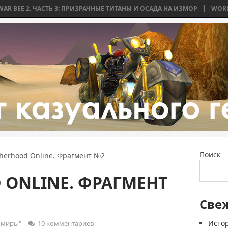
АСТЬ 3: ПРИЗРАЧНЫЕ ТИТАНЫ И ОСАДА НА ИЗМОР
WORLD WAR BEE 2.
Поиск
herhood Online. Фрагмент №2
 ONLINE. ФРАГМЕНТ
Све
Истор
 миры"
10 комментариев