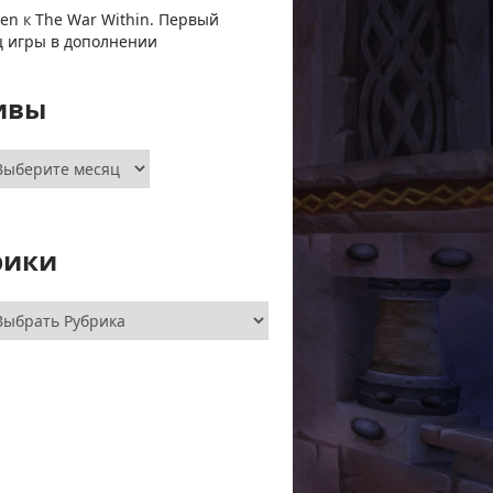
ven
к
The War Within. Первый
ц игры в дополнении
ивы
хивы
рики
брики