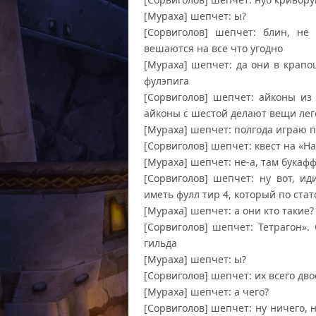
[Мураха] шепчет: ы?
[Сорвиголов] шепчет: блин, не
вешаются на все что угодно
[Мураха] шепчет: да они в крапо
фулэпига
[Сорвиголов] шепчет: айконы из
айконы с шестой делают вещи ле
[Мураха] шепчет: полгода играю 
[Сорвиголов] шепчет: квест на «Н
[Мураха] шепчет: не-а, там букафф
[Сорвиголов] шепчет: ну вот, и
иметь фулл тир 4, который по стат
[Мураха] шепчет: а они кто такие?
[Сорвиголов] шепчет: Тетрагон».
гильда
[Мураха] шепчет: ы?
[Сорвиголов] шепчет: их всего дв
[Мураха] шепчет: а чего?
[Сорвиголов] шепчет: ну ничего, 