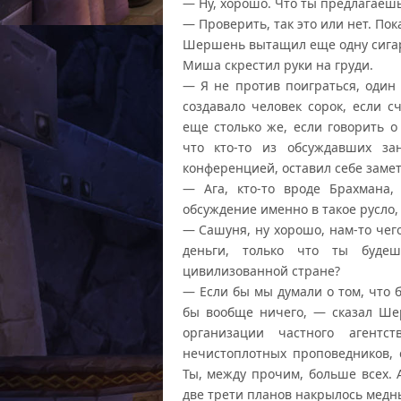
— Ну, хорошо. Что ты предлагаешь
— Проверить, так это или нет. Пок
Шершень вытащил еще одну сигар
Миша скрестил руки на груди.
— Я не против поиграться, один
создавало человек сорок, если с
еще столько же, если говорить о
что кто-то из обсуждавших за
конференцией, оставил себе замет
— Ага, кто-то вроде Брахмана, 
обсуждение именно в такое русло
— Сашуня, ну хорошо, нам-то чего
деньги, только что ты буде
цивилизованной стране?
— Если бы мы думали о том, что б
бы вообще ничего, — сказал Ше
организации частного агентс
нечистоплотных проповедников, 
Ты, между прочим, больше всех. 
две трети планов накрылось медн