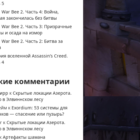
 5
 War Bee 2. Часть 4: Война,
ая закончилась без битвы
 War Bee 2. Часть 3: Призрачные
ы и осада на измор
 War Bee 2. Часть 2: Битва за
в
ия вселенной Assassin’s Creed.
 4
жие комментарии
тирр
к
Скрытые локации Азерота.
 в Элвиннском лесу
ейм
к
Exordium: 53 системы для
чков — спасение или пузырь?
r
к
Скрытые локации Азерота.
 в Элвиннском лесу
к
Артефакты шамана