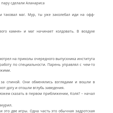
а пару сделали Аланариса
м таковал маг. Мур, ты уже заколебал иди на офф-
го камня» и маг начинает колдовать. В воздухе
смотрел на приколы очередного выпускника института
 работу по специальности. Парень управлял с чем-то
ожими.
за спиной. Они обменялись взглядами и вошли в
хот-догу и отошли вглубь заведения.
 можем сказать в первом приближении, Коля? – начал
акурил.
и это две игры. Одна часть это обычная задротская