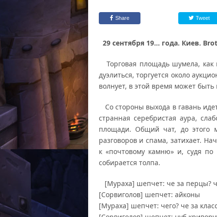
Share
Tweet
29 сентября 19… года. Киев. Brot
Торговая площадь шумела, как в
дуэлиться, торгуется около аукцио
волнует, в этой время может быть 
Со стороны выхода в гавань идет 
странная серебристая аура, сла
площади. Общий чат, до этого 
разговоров и спама, затихает. Н
к «почтовому камню» и, судя по
собирается толпа.
[Мураха] шепчет: че за перцы? ч
[Сорвиголов] шепчет: айконы
[Мураха] шепчет: чего? че за клас
[Сорвиголов] шепчет: нуб криворук