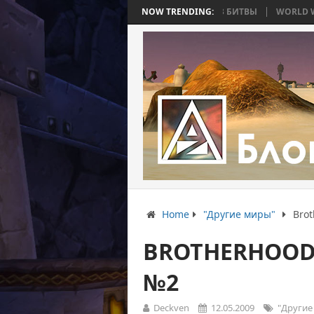
4: ВОЙНА, КОТОРАЯ ЗАКОНЧИЛАСЬ БЕЗ БИТВЫ
NOW TRENDING:
WORLD WAR BEE 2. Ч
Home
"Другие миры"
Brot
BROTHERHOOD
№2
Deckven
12.05.2009
"Другие