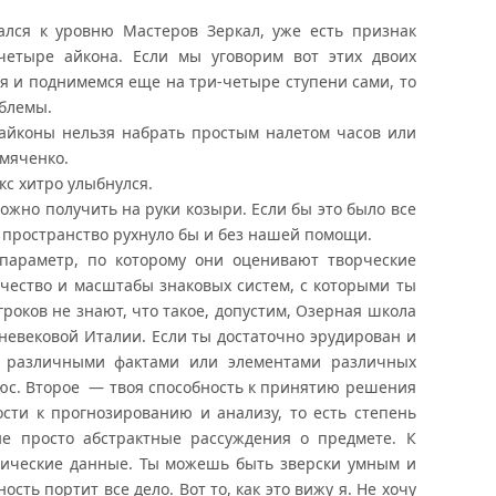
ался к уровню Мастеров Зеркал, уже есть признак
 четыре айкона. Если мы уговорим вот этих двоих
ня и поднимемся еще на три-четыре ступени сами, то
облемы.
 айконы нельзя набрать простым налетом часов или
мяченко.
кс хитро улыбнулся.
можно получить на руки козыри. Если бы это было все
то пространство рухнуло бы и без нашей помощи.
араметр, по которому они оценивают творческие
ичество и масштабы знаковых систем, с которыми ты
роков не знают, что такое, допустим, Озерная школа
невековой Италии. Если ты достаточно эрудирован и
у различными фактами или элементами различных
люс. Второе — твоя способность к принятию решения
сти к прогнозированию и анализу, то есть степень
не просто абстрактные рассуждения о предмете. К
огические данные. Ты можешь быть зверски умным и
ть портит все дело. Вот то, как это вижу я. Не хочу