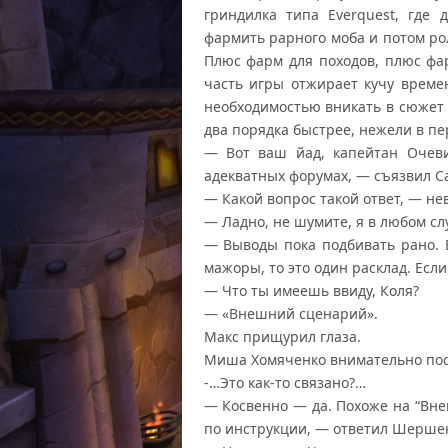
гриндилка типа Everquest, где
фармить рарного моба и потом рол
Плюс фарм для походов, плюс фар
часть игры отжирает кучу време
необходимостью вникать в сюжет 
два порядка быстрее, нежели в пе
— Вот ваш йад, капейтан Очеви
адекватных форумах, — съязвил С
— Какой вопрос такой ответ, — н
— Ладно, не шумите, я в любом с
— Выводы пока подбивать рано. 
мажоры, то это один расклад. Если
— Что ты имеешь ввиду, Коля?
— «Внешний сценарий».
Макс прищурил глаза.
Миша Хомяченко внимательно по
-…Это как-то связано?…
— Косвенно — да. Похоже на “Вне
по инструкции, — ответил Шерше