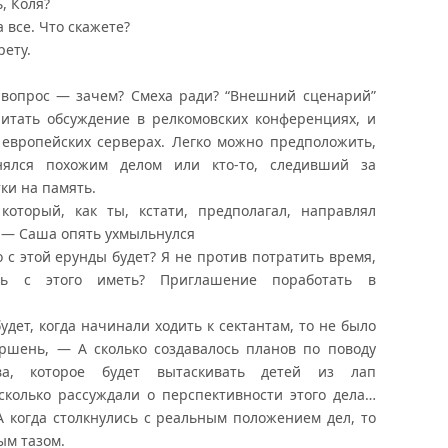
, Коля?
а все. Что скажете?
ету.
 вопрос — зачем? Смеха ради? “Внешний сценарий”
читать обсуждение в релкомовских конференциях, и
 европейских серверах. Легко можно предположить,
нялся похожим делом или кто-то, следивший за
ки на память.
который, как ты, кстати, предполагал, направлял
, — Саша опять ухмыльнулся
 с этой ерунды будет? Я не против потратить время,
шь с этого иметь? Приглашение поработать в
удет, когда начинали ходить к сектантам, то не было
ршень, — А сколько создавалось планов по поводу
тва, которое будет вытаскивать детей из лап
сколько рассуждали о перспективности этого дела…
А когда столкнулись с реальным положением дел, то
ым тазом.