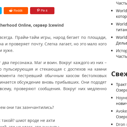
Часть
World
Reddit
Pin it
котор
World
herhood Online, сервер Icewind
титан
сегда. Прайм-тайм игры, народ бегает по площади,
World
Дель
на и проверяет почту. Слегка лагает, но это мало кого
и хуже.
Истор
Часть
два персонажа. Маг и воин. Вокруг каждого из них –
бо пульсирующая и стекающая с доспехов на камни
Све
момента пестревший обычным хаосом бестолковых
ачинается обсуждение вновь прибывших. Они пододят
Трак
 всему, проверяют сообщения. Вокруг них медленно
Озеро
Ноун
нови
ем они так заэнчантились?
Avoke
Озеро
с такой? шмот вроде не ахти
Dron
ий, это не класс, это энчанты