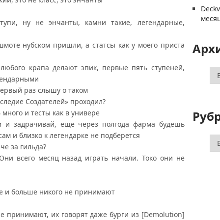
Deck
меся
 тупи, ну не энчанты, камни такие, легендарные,
шмоте нубском пришли, а статсы как у моего приста
Арх
 любого крапа делают эпик, первые пять ступеней,
Ар
гендарными
первый раз слышу о таком
аследие Создателей» проходил?
Руб
 много и тесты как в универе
ди и задрачивай, еще через полгода фарма будешь
сам и близко к легендарке не подберется
Ру
 че за гильда?
 Они всего месяц назад играть начали. Токо они не
ое и больше никого не принимают
не принимают, их говорят даже бурги из [Demolution]