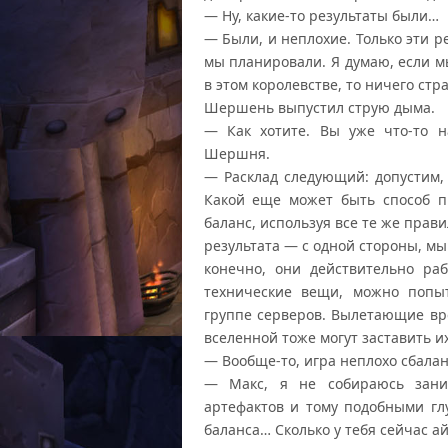
— Ну, какие-то результаты были…
— Были, и неплохие. Только эти р
мы планировали. Я думаю, если м
в этом королевстве, то ничего стр
Шершень выпустил струю дыма.
— Как хотите. Вы уже что-то н
Шершня.
— Расклад следующий: допустим, 
Какой еще может быть способ п
баланс, используя все те же прави
результата — с одной стороны, мы 
конечно, они действительно раб
технические вещи, можно попыт
группе серверов. Вылетающие вр
вселенной тоже могут заставить их
— Вообще-то, игра неплохо сбала
— Макс, я не собираюсь заним
артефактов и тому подобными гл
баланса… Сколько у тебя сейчас а