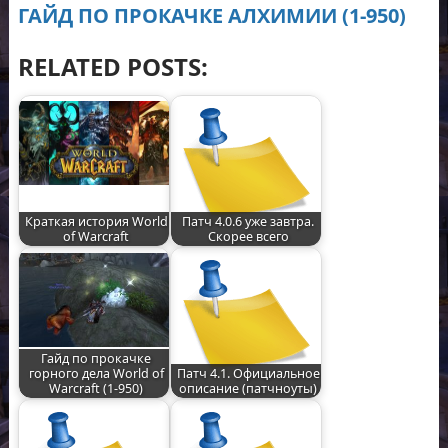
ГАЙД ПО ПРОКАЧКЕ АЛХИМИИ (1-950)
RELATED POSTS:
Краткая история World
Патч 4.0.6 уже завтра.
of Warcraft
Скорее всего
Гайд по прокачке
горного дела World of
Патч 4.1. Официальное
Warcraft (1-950)
описание (патчноуты)