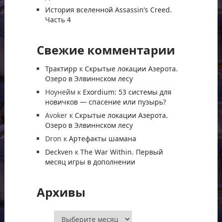
История вселенной Assassin’s Creed.
Часть 4
Свежие комментарии
Трактирр
к
Скрытые локации Азерота.
Озеро в Элвиннском лесу
Ноунейм
к
Exordium: 53 системы для
новичков — спасение или пузырь?
Avoker
к
Скрытые локации Азерота.
Озеро в Элвиннском лесу
Dron
к
Артефакты шамана
Deckven
к
The War Within. Первый
месяц игры в дополнении
Архивы
Архивы