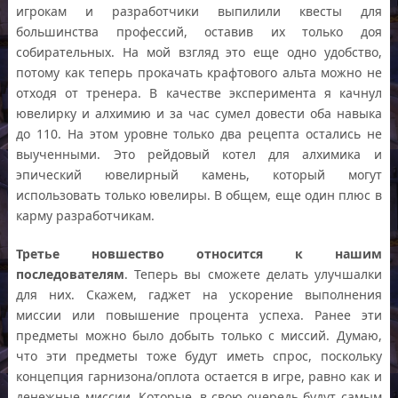
игрокам и разработчики выпилили квесты для
большинства профессий, оставив их только доя
собирательных. На мой взгляд это еще одно удобство,
потому как теперь прокачать крафтового альта можно не
отходя от тренера. В качестве эксперимента я качнул
ювелирку и алхимию и за час сумел довести оба навыка
до 110. На этом уровне только два рецепта остались не
выученными. Это рейдовый котел для алхимика и
эпический ювелирный камень, который могут
использовать только ювелиры. В общем, еще один плюс в
карму разработчикам.
Третье новшество относится к нашим
последователям
. Теперь вы сможете делать улучшалки
для них. Скажем, гаджет на ускорение выполнения
миссии или повышение процента успеха. Ранее эти
предметы можно было добыть только с миссий. Думаю,
что эти предметы тоже будут иметь спрос, поскольку
концепция гарнизона/оплота остается в игре, равно как и
денежные миссии. Которые, в свою очередь будут самым