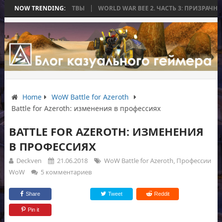
КОНЧИЛАСЬ БЕЗ БИТВЫ
NOW TRENDING:
WORLD WAR BEE 2. ЧАСТЬ 3: ПРИЗРАЧНЫЕ Т
Home
WoW Battle for Azeroth
Battle for Azeroth: изменения в профессиях
BATTLE FOR AZEROTH: ИЗМЕНЕНИЯ
В ПРОФЕССИЯХ
Deckven
21.06.2018
WoW Battle for Azeroth
,
Профессии
WoW
5 комментариев
Share
Tweet
Reddit
Pin it