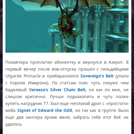
Позавчера проплатил абонентку и вернулся в Азерот. В
первый вечер после вов-отпуска прошел с гильдийцами
Utgarde Pinnacle и прибарахлился
Sovereign’s Belt
(упало
с Короля Имирона). По статсам пояс чуть похуже чем
баджевый
Vereesa’s Silver Chain Belt
, но как по мне, не
слишом критично. Лучше поднакопить и чуть позже
купить нагрудник T7. Был еще неплохой дроп с «простого»
моба
Signet of Edward the Odd
, но так как в группе было
еще два хантера кроме меня, забрать себе этот BoE не
удалось.