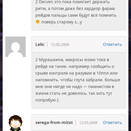
2 Decven это пока помогает держать
ритм, а потом даже без хардкор фарма
рейдов пальцы сами будут всё помнить
поверь старому з…у
Lelic
Ответить
12.05.2009
2 Мурашкина, макросы юзаю тока в
рейде на танке. например сообщить о
срыве контроля на разувии в 10ппл или
напомнить. чтобы глута забрали. больше
мне они нигде не надо — пианистом в
жизни стать не довелось. так хоть тут
попробую (:
serega-from-mitxt
Ответить
12.05.2009