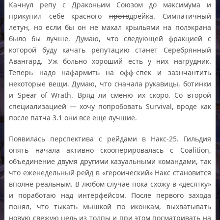
Качнул репу с Драконьим Союзом до максимума и
прикупил себе красного
прото
дрейка. Симпатичный
летун, но если бы он не махал крыльями на полэкрана
было бы лучше. Думаю, что следующей фракцией с
которой буду качать репутацию станет Серебрянный
Авангард. Уж больно хороший есть у них нагрудник.
Теперь надо нафармить на офф-спек и заэнчантить
некоторые вещи. Думаю, что сначала рукавицы, ботинки
и Spear of Wrath. Вряд ли сменю их скоро. Со второй
специализацией — хочу попробовать Survival, вроде как
после патча 3.1 они все еще лучшие.
Появилась перспектива с рейдами в Накс-25. Гильдия
опять начала активно скооперировалась с Coalition,
объединение двумя другими казуальными командами, так
что еженедельный рейд в «героический» Накс становится
вполне реальным. В любом случае пока схожу в «десятку»
и поработаю над интерфейсом. После первого захода
понял, что тыкать мышкой по иконкам, выхватывать
новую свежую цель из толпы и при этом посматривать на