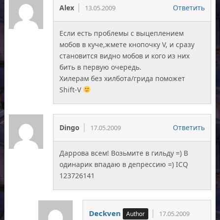
Alex
Ответить
13.05.2009
Если есть проблемы с выцеплением
мобов в куче,жмете кнопочку V, и сразу
становится видно мобов и кого из них
бить в первую очередь.
Хилерам без хилбота/грида поможет
Shift-V
Dingo
Ответить
17.05.2009
Даррова всем! Возьмите в гильду =) В
одинарик впадаю в депрессию =) ICQ
123726141
Deckven
17.05.2009