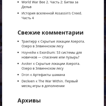
World War Bee 2. Часть 2: Битва за
Дельв
История вселенной Assassin’s Creed.
Часть 4
Свежие комментарии
Трактирр
к
Скрытые локации Азерота.
Озеро в Элвиннском лесу
Ноунейм
к
Exordium: 53 системы для
новичков — спасение или пузырь?
Avoker
к
Скрытые локации Азерота.
Озеро в Элвиннском лесу
Dron
к
Артефакты шамана
Deckven
к
The War Within. Первый
месяц игры в дополнении
Архивы