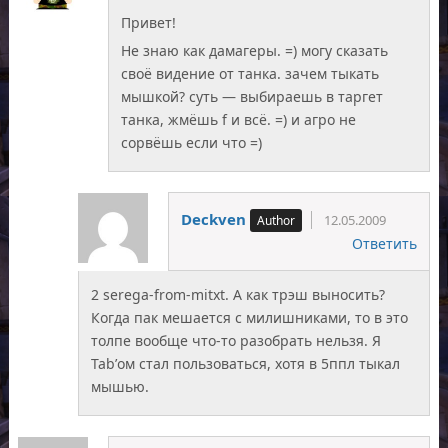
Привет!
Не знаю как дамагеры. =) могу сказать
своё видение от танка. зачем тыкать
мышкой? суть — выбираешь в таргет
танка, жмёшь f и всё. =) и агро не
сорвёшь если что =)
Deckven
12.05.2009
Ответить
2 serega-from-mitxt. А как трэш выносить?
Когда пак мешается с милишниками, то в это
толпе вообще что-то разобрать нельзя. Я
Tab’ом стал пользоваться, хотя в 5ппл тыкал
мышью.