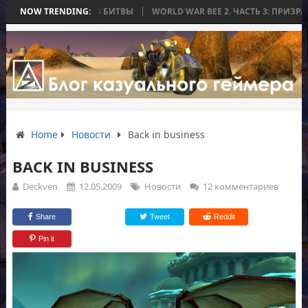
Я ЗАКОНЧИЛАСЬ БЕЗ БИТВЫ
NOW TRENDING:
WORLD WAR BEE 2. ЧАСТЬ 3: ПРИЗРАЧНЫ
Home
Новости
Back in business
BACK IN BUSINESS
Deckven
12.05.2009
Новости
12 комментариев
Share
Tweet
Reddit
Pin it