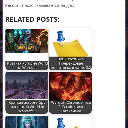
Recount плохо сказывается на дпс.
RELATED POSTS:
Путь Охотника.
Краткая история World
Пререйдовая
of Warcraft
подготовка в патче 3.2
Краткая история 5ppl
Warcraft Chronicle, том
инстансов World of
3. О событиях
Warcraft.…
Катаклизма