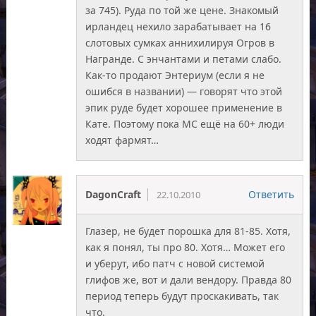
за 745). Руда по той же цене. Знакомый
ирландец нехило зарабатывает на 16
слотовых сумках аннихилируя Огров в
Награнде. С энчантами и петами слабо.
Как-то продают Энтериум (если я не
ошибся в названии) — говорят что этой
эпик руде будет хорошее применение в
Кате. Поэтому пока МС ещё на 60+ люди
ходят фармят…
DagonCraft
Ответить
22.10.2010
Глазер, не будет порошка для 81-85. Хотя,
как я понял, ты про 80. Хотя… Может его
и уберут, ибо патч с новой системой
глифов же, вот и дали вендору. Правда 80
период теперь будут проскакивать, так
что.