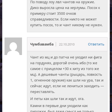
По поводу лоу лвл чантов на оружие.
Дико выросла цена на херлумы. Посох к
примеру стоит 3500 очков
справедливости. Если никто не может
купить посох, то и чант никому не нужен.
Чумбавамба
Ответить
22.10.2010
Чант из мц и до патча не уходил ни фига
на гордунях, дорогой очень ибо (то же
самое с прицелом +30 к хиту из того же
мц). А дешевые чанты (рыцарь, ловкость
1, огненное оружие) как шли на ура, так и
сейчас идут, если не лениться заходить —
переставлять.
И петы как шли так и идут, ога.
Камни в первые дни уходили как
пирожки, был даже смысл не только