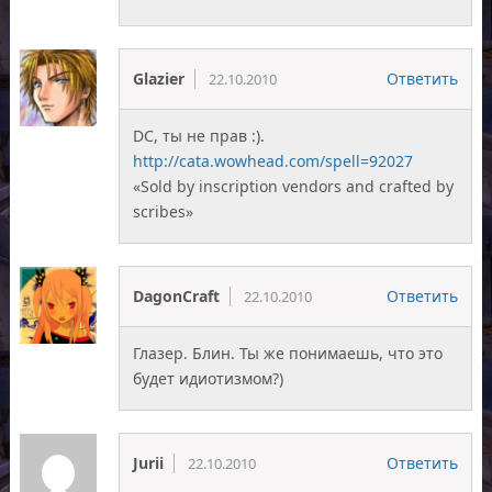
Glazier
Ответить
22.10.2010
DC, ты не прав :).
http://cata.wowhead.com/spell=92027
«Sold by inscription vendors and crafted by
scribes»
DagonCraft
Ответить
22.10.2010
Глазер. Блин. Ты же понимаешь, что это
будет идиотизмом?)
Jurii
Ответить
22.10.2010