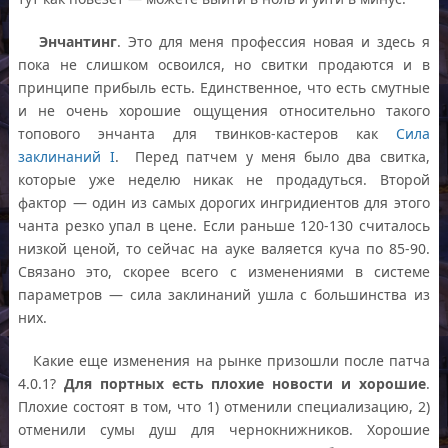
Энчантинг
. Это для меня профессия новая и здесь я
пока не слишком освоился, но свитки продаются и в
принципе прибыль есть. Единственное, что есть смутные
и не очень хорошие ощущения относительно такого
топового энчанта для твинков-кастеров как
Сила
заклинаний I
. Перед патчем у меня было два свитка,
которые уже неделю никак не продадуться. Второй
фактор — один из самых дорогих ингридиентов для этого
чанта резко упал в цене. Если раньше 120-130 считалось
низкой ценой, то сейчас на ауке валяется куча по 85-90.
Связано это, скорее всего с изменениями в системе
параметров — сила заклинаний ушла с большинства из
них.
Какие еще изменения на рынке призошли после патча
4.0.1?
Для портных есть плохие новости и хорошие
.
Плохие состоят в том, что 1) отменили специализацию, 2)
отменили сумы душ для чернокнижников. Хорошие