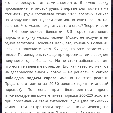
кто не рискует, тот сами-знаете-что. Я имею ввиду
просеивание титановой руды. В первые дни после патча
стоимость руды составляла около 10-11 золотых. Сейчас
на «Гордунни» цены упали стак можно купить за 130-140
золотых. Что можно получить с этого стака? Теоретически
— 3-4 «эпические» болванки, 3-5 горок титанового
порошка и кучку мелких камней. Можно не получить ни
одной заготовки. Основная цель, это, конечно, болванки.
Если вы получаете хотя бы две, то уже остаетесь в
плюсе. По моему опыту чаще при просеивании в среднем
получается одна болванка. Но не стоит забывать о том,
что есть
титановый порошок
. Его, как известно меняют
на даларанские знаки и потом — на рецепты.
Я сейчас
наблюдаю подъем спроса
именно на этот реагент.
Продать его можно за 20-30 золотых (один титановый
порошок). То есть при благоприятном дропе
и конъюктуре вы можете иметь порядка 200-220 золотых
при просеивании стака титановой руды (два эпических
камня + три-четыре горки порошка + всяка мелочь). Но
тут как повезет — можете выйти в ноль и уйти в минус.