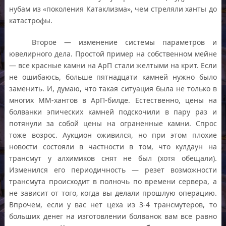
нубам из «поколения Катаклизма», чем стреляли ханты до
катастрофы.
Второе — изменение системы параметров и
ювелирного дела. Простой пример на собственном мейне
— все красные камни на АрП стали желтыми на крит. Если
не ошибаюсь, больше пятнадцати камней нужно было
заменить. И, думаю, что такая ситуация была не только в
многих ММ-хантов в АрП-билде. Естественно, цены на
болванки эпических камней подскочили в пару раз и
потянули за собой цены на ограненные камни. Спрос
тоже возрос. Аукцион оживился, но при этом плохие
новости состояли в частности в том, что кулдаун на
трансмут у алхимиков снят не был (хотя обещали).
Изменился его периодичность — резет возможности
трансмута происходит в полночь по времени сервера, а
не зависит от того, когда вы делали прошлую операцию.
Впрочем, если у вас нет цеха из 3-4 трансмутеров, то
больших денег на изготовлении болванок вам все равно