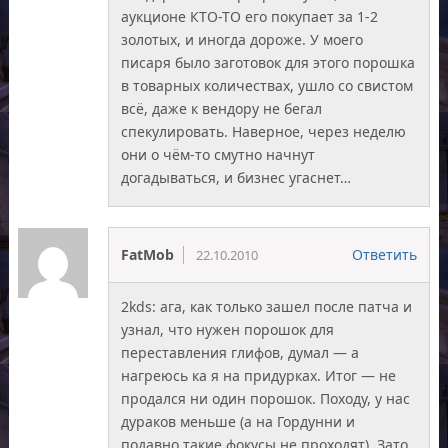
аукционе КТО-ТО его покупает за 1-2
золотых, и иногда дороже. У моего
писаря было заготовок для этого порошка
в товарных количествах, ушло со свистом
всё, даже к вендору не бегал
спекулировать. Наверное, через неделю
они о чём-то смутно начнут
догадываться, и бизнес угаснет…
FatMob
Ответить
22.10.2010
2kds: ага, как только зашел после патча и
узнал, что нужен порошок для
переставления глифов, думал — а
нагреюсь ка я на придурках. Итог — не
продался ни один порошок. Походу, у нас
дураков меньше (а на Гордунни и
подавно такие фокусы не проходят). Зато,