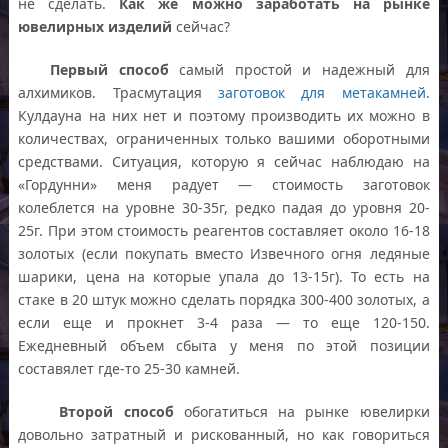
не сделать.
Как же можно заработать на рынке
ювелирных изделий
сейчас?
Первый способ
самый простой и надежный для
алхимиков. Трасмутация
заготовок для метакамней
.
Кулдауна на них нет и поэтому производить их можно в
количествах, ограниченных только вашими оборотными
средствами. Ситуация, которую я сейчас наблюдаю на
«Гордунни» меня радует — стоимость заготовок
колеблется на уровне 30-35г, редко падая до уровня 20-
25г. При этом стоимость реагентов составляет около 16-18
золотых (если покупать вместо Извечного огня ледяные
шарики, цена на которые упала до 13-15г). То есть на
стаке в 20 штук можно сделать порядка 300-400 золотых, а
если еще и прокнет 3-4 раза — то еще 120-150.
Ежедневный объем сбыта у меня по этой позиции
составялет где-то 25-30 камней.
Второй способ
обогатиться на рынке ювелирки
довольно затратный и рискованный, но как говориться