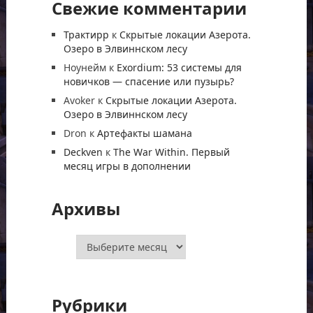
Свежие комментарии
Трактирр
к
Скрытые локации Азерота.
Озеро в Элвиннском лесу
Ноунейм
к
Exordium: 53 системы для
новичков — спасение или пузырь?
Avoker
к
Скрытые локации Азерота.
Озеро в Элвиннском лесу
Dron
к
Артефакты шамана
Deckven
к
The War Within. Первый
месяц игры в дополнении
Архивы
Архивы
Рубрики