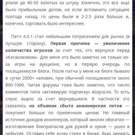
упали до 40-50 золотых за штуку. Конечно, это все еще
было прибыльным делом, но если вспомнить ситуацию
полгода назад, то цены были в 2-2.5 раза больше и,
конечно, торговать было интереснее.
Патч 4.0.1 стал небольшим потрясением для рынка (в
лучшую сторону).
Первая причина — увеличение
количества игроков
за счет тех, кто вернулся перед
«Катаклизмом». Для меня это было заметно не только из-
за игры на аукционе, но в первую очередь по
посещаемости блога. После патча у меня на блоге бывало
в сутки 2000+ человек, при обычной посещаемости около
800-1000. Читая форумы тоже было заметно, что число
комментов типа «активирую подписку» возросло. То есть
спрос вырос за счет вернувшихся. В частности это
сказалось
на объемах сбыта анжинерских петов
—
покупают больше по приличным ценам. Но главный
источник доходов инженеров, который многих обогатил —
изготовление боеприпасов для ружей и луков — ушел в
небытие. Оставил себе кучку стрел в банке, буду линкать