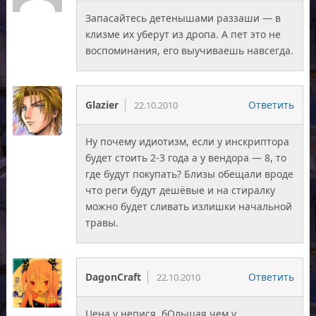
Запасайтесь детенышами раззаши — в
клизме их уберут из дропа. А пет это не
воспоминания, его выучиваешь навсегда.
Glazier
Ответить
22.10.2010
Ну почему идиотизм, если у инскриптора
будет стоить 2-3 года а у вендора — 8, то
где будут покупать? Близы обещали вроде
что реги будут дешёвые и на стиралку
можно будет сливать излишки начальной
травы.
DagonCraft
Ответить
22.10.2010
Цена у непися, бОльшая чем у