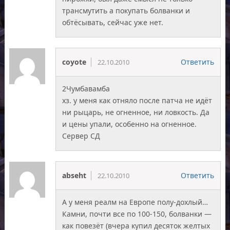
трансмутить а покупать болванки и
обтёсывать, сейчас уже нет.
coyote
Ответить
22.10.2010
2Чумбавамба
хз. у меня как отняло после патча не идёт
ни рыцарь, не огненное, ни ловкость. Да
и цены упали, особенно на огненное.
Сервер СД
abseht
Ответить
22.10.2010
А у меня реалм на Европе полу-дохлый…
Камни, почти все по 100-150, болванки —
как повезёт (вчера купил десяток желтых