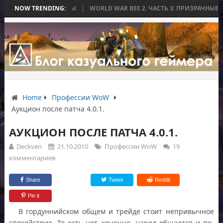
ИЛАСЬ БЕЗ БИТВЫ
NOW TRENDING:
WORLD WAR BEE 2. ЧАСТЬ 3: ПРИЗРАЧНЫЕ ТИТАН
Home
Профессии WoW
Аукцион после патча 4.0.1.
АУКЦИОН ПОСЛЕ ПАТЧА 4.0.1.
Deckven
21.10.2010
Профессии WoW
19
комментариев
Share
Tweet
Reddit
Pin it
В гордуннийском общем и трейде стоит непривычное
спокойствие. То есть нет, конечно, народ общается и по-