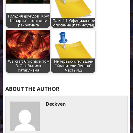
Гильдия друидов "Круг
Кенария" - тонкости
Патч 4.1. Официальное
рекрутинга
описание (патчноуты)
Warcraft Chronicle, том
Интервью с гильдией
3. О событиях
“Хранители Легенд”.
Катаклизма
Часть №2
ABOUT THE AUTHOR
Deckven