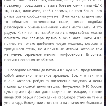
прежнему продолжает спамить боевые кличи типа «ЦЛК
10, 11хм+, линк ачив, крабы лесом!», но того бешенного
ритма смены сообщений уже нет. В чат-каналах даже как-
то общаться по-человески стали, некие подобия
разговоров и обмена мнениями имеют место быть. И это
радует. Как и то, что назойливого спамера сейчас можно
пометить как спамера прямо в окне чата. Патч 4.0.1
принес не только
дисбаланс
новую механику классов и
трясущиеся стены, но и приятные мелочи, которые тем
не менее, серьезное меняют комфортность. Впрочем,
постинг несколько не об этом.
Последние месяцы до патча 4.0.1 аукцион представлял
собой довольно печальное зрелище. Все, что так или
иначе касалось рейдинга постепенно затухало и цены
падали до полной демотивации. Немудрено, 9-10 боссов
ЦЛК-нормале фармят даже казуальные гильдии, а после
ввода 30% баффа прохождение хардмодов стало не таким
уже и хард. Вследствие этого цены на эпические болванки