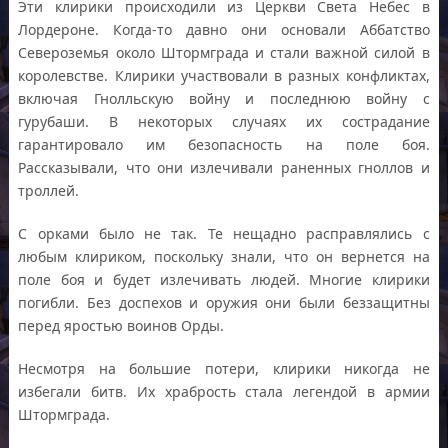
Эти клирики происходили из Церкви Света Небес в
Лордероне. Когда-то давно они основали Аббатство
Североземья около Штормграда и стали важной силой в
королевстве. Клирики участвовали в разных конфликтах,
включая Гнолльскую войну и последнюю войну с
гурубаши. В некоторых случаях их сострадание
гарантировало им безопасность на поле боя.
Рассказывали, что они излечивали раненных гноллов и
троллей.
С орками было не так. Те нещадно расправлялись с
любым клириком, поскольку знали, что он вернется на
поле боя и будет излечивать людей. Многие клирики
погибли. Без доспехов и оружия они были беззащитны
перед яростью воинов Орды.
Несмотря на большие потери, клирики никогда не
избегали битв. Их храбрость стала легендой в армии
Штормграда.