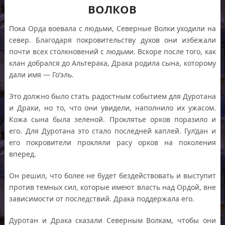
ВОЛКОВ
Пока Орда воевала с людьми, Северные Волки уходили на
север. Благодаря покровительству духов они избежали
почти всех столкновений с людьми. Вскоре после того, как
клан добрался до Альтерака, Драка родила сына, которому
дали имя — Го’эль.
Это должно было стать радостным событием для Дуротана
и Драки, но то, что они увидели, наполнило их ужасом.
Кожа сына была зеленой. Проклятье орков поразило и
его. Для Дуротана это стало последней каплей. Гул’дан и
его покровители прокляли расу орков на поколения
вперед.
Он решил, что более не будет бездействовать и выступит
против темных сил, которые имеют власть над Ордой, вне
зависимости от последствий. Драка поддержала его.
Дуротан и Драка сказали Северным Волкам, чтобы они