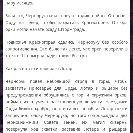
пару месяцев.
Зная это, Чернорук начал новую стадию войны. Он повел
Орду на север, чтобы захватить Красногорье. Отсюда
орки могли начать осаду Штормграда.
Подножья Красногорья сдались Черноруку без особого
сопротивления. Это было так легко, что орки поверили в
то, что Штормград падет также быстро.
Как раз на это и надеялся Лотар.
Чернорук повел небольшой отряд в горы, чтобы
захватить Приозерье для Орды. Лотар и рыцари без
предупреждения обрушились с гор и окружили орков,
поймав их в умело расставленную ловушку. Наездники
Орды бились храбро, но почти все погибли. Лотар почти
заполучил голову Чернорука, но того сопровождали два
чернокнижника Совета Теней. Их магия скверны
повернула ход схватки, заставив Лотара и рыцарей