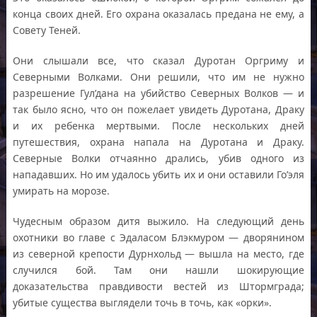
конца своих дней. Его охрана оказалась предана не ему, а
Совету Теней.
Они слышали все, что сказал Дуротан Оргриму и
Северными Волками. Они решили, что им не нужно
разрешение Гул’дана на убийство Северных Волков — и
так было ясно, что он пожелает увидеть Дуротана, Драку
и их ребенка мертвыми. После нескольких дней
путешествия, охрана напала на Дуротана и Драку.
Северные Волки отчаянно дрались, убив одного из
нападавших. Но им удалось убить их и они оставили Го’эля
умирать на морозе.
Чудесным образом дитя выжило. На следующий день
охотники во главе с Эдаласом Блэкмуром — дворянином
из северной крепости Дурнхольд — вышла на место, где
случился бой. Там они нашли шокирующие
доказательства правдивости вестей из Штормграда;
убитые существа выглядели точь в точь, как «орки».