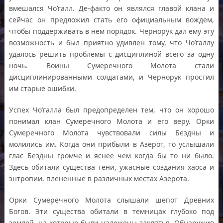
вмешался Чо’галл. Де-факто он являлся главой клана и
сейчас он предложил стать его официальным вождем,
чтобы поддерживать в нем порядок. Чернорук дал ему эту
возможность и был приятно удивлен тому, что Чо’галлу
удалось решить проблемы с дисциплиной всего за одну
ночь. Воины Сумеречного Молота стали
дисциплинированными солдатами, и Чернорук простил
им старые ошибки.
Успех Чо’галла был предопределен тем, что он хорошо
понимал клан Сумеречного Молота и его веру. Орки
Сумеречного Молота чувствовали силы Бездны и
молились им. Когда они прибыли в Азерот, то услышали
глас Бездны громче и яснее чем когда бы то ни было.
Здесь обитали существа тени, ужасные создания хаоса и
энтропии, плененные в различных местах Азерота.
Орки Сумеречного Молота слышали шепот Древних
Богов. Эти существа обитали в темницах глубоко под
землей, на которые были наложены заклятья. Обнаружив