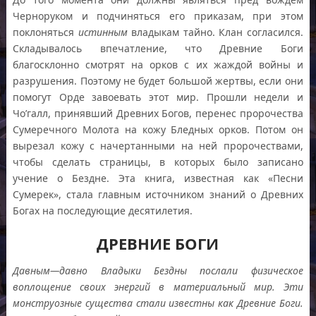
Черноруком и подчиняться его приказам, при этом
поклоняться
истинным
владыкам тайно. Клан согласился.
Складывалось впечатление, что Древние Боги
благосклонно смотрят на орков с их жаждой войны и
разрушения. Поэтому не будет большой жертвы, если они
помогут Орде завоевать этот мир. Прошли недели и
Чо’галл, принявший Древних Богов, перенес пророчества
Сумеречного Молота на кожу Бледных орков. Потом он
вырезал кожу с начертанными на ней пророчествами,
чтобы сделать страницы, в которых было записано
учение о Бездне. Эта книга, известная как «Песни
Сумерек», стала главным источником знаний о Древних
Богах на последующие десятилетия.
ДРЕВНИЕ БОГИ
Давным
—
давно Владыки Бездны послали физическое
воплощение своих энергий в материальный мир
.
Эти
монструозные существа стали известны как Древние Боги
.