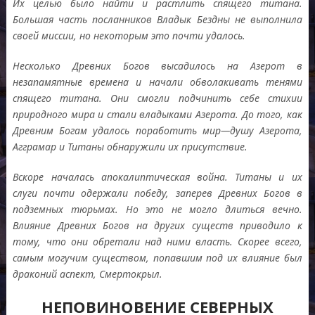
Их целью было найти и растлить спящего титана
.
Большая часть посланников Владык Бездны не выполнила
своей миссии
,
но некоторым это почти удалось
.
Несколько Древних Богов высадилось на Азерот в
незапамятные времена и начали обволакивать тенями
спящего титана
.
Они смогли подчинить себе стихии
природного мира и стали владыками Азерота
.
До того
,
как
Древним Богам удалось поработить мир
—
душу Азерота
,
Агграмар и Титаны обнаружили их присутствие
.
Вскоре началась апокалиптическая война
.
Титаны и их
слуги почти одержали победу
,
заперев Древних Богов в
подземных тюрьмах
.
Но это не могло длиться вечно
.
Влияние Древних Богов на других существ приводило к
тому
,
что они обретали над ними власть
.
Скорее всего
,
самым могучим существом
,
попавшим под их влияние был
драконий аспект
,
Смертокрыл
.
НЕПОВИНОВЕНИЕ СЕВЕРНЫХ