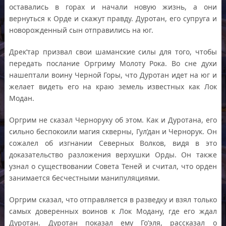
оставались в горах и начали новую жизнь, а они
вернуться к Орде и скажут правду. Дуротан, его супруга и
новорожденный сын отправились на юг.
Дрек’тар призвал свои шаманские силы для того, чтобы
передать послание Оргриму Молоту Рока. Во сне духи
нашептали воину Черной Горы, что Дуротан идет на юг и
желает видеть его на краю земель известных как Лок
Модан.
Оргрим не сказал Черноруку об этом. Как и Дуротана, его
сильно беспокоили магия скверны, Гул’дан и Чернорук. Он
сожалел об изгнании Северных Волков, видя в это
доказательство разложения верхушки Орды. Он также
узнал о существовании Совета Теней и считал, что орден
занимается бесчестными манипуляциями.
Оргрим сказал, что отправляется в разведку и взял только
самых доверенных воинов к Лок Модану, где его ждал
Дуротан. Дуротан показал ему Го’эля, рассказал о