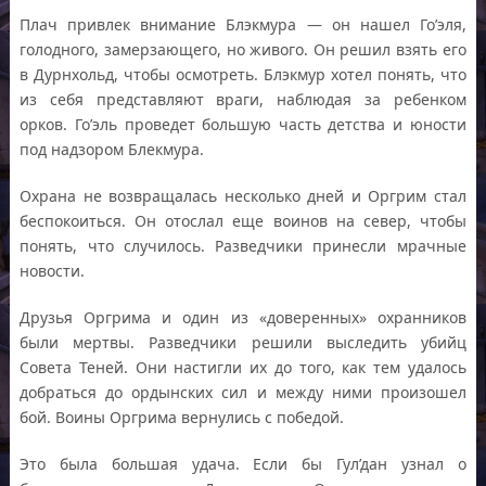
Плач привлек внимание Блэкмура — он нашел Го’эля,
голодного, замерзающего, но живого. Он решил взять его
в Дурнхольд, чтобы осмотреть. Блэкмур хотел понять, что
из себя представляют враги, наблюдая за ребенком
орков. Го’эль проведет большую часть детства и юности
под надзором Блекмура.
Охрана не возвращалась несколько дней и Оргрим стал
беспокоиться. Он отослал еще воинов на север, чтобы
понять, что случилось. Разведчики принесли мрачные
новости.
Друзья Оргрима и один из «доверенных» охранников
были мертвы. Разведчики решили выследить убийц
Совета Теней. Они настигли их до того, как тем удалось
добраться до ордынских сил и между ними произошел
бой. Воины Оргрима вернулись с победой.
Это была большая удача. Если бы Гул’дан узнал о