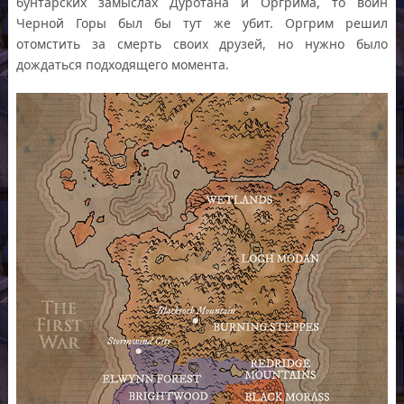
бунтарских замыслах Дуротана и Оргрима, то воин
Черной Горы был бы тут же убит. Оргрим решил
отомстить за смерть своих друзей, но нужно было
дождаться подходящего момента.