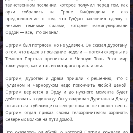
таинственном послании, которое получил перед тем, как
орки собрались на Троне Кил’джедена и его
предположение о том, что Гул’дан заключил сделку с
некими темными силами, которые манипулировали
Ордой — все, что он знал.
Оргрим был потрясен, но не удивлен. Он сказал Дуротану,
о том, что видел в последние недели — потоки скверны из
Темного Портала проникали в Черную Топь. Этот мир
тоже умрет, как и тот, из которого пришли они.
Оргрим, Дуротан и Драка пришли к решению, что с
Гул’даном и Черноруком надо покончить любой ценой.
Оргрим вернется в Орду и до нужного момента будет
действовать в одиночку. Он уговаривал Дуротана и Драку
оставаться в убежище на севере пока он не пошлет весть.
Оргрим отдал приказ своим телохранителям охранять
Северных Волков на пути домой.
Это оказалось ошибкой, о которой Оргрим сожалел до