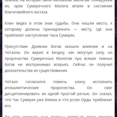
их, орки Сумеречного Молота впали в состояние
благоговейного экстаза.
Клан видел в этом знак судьбы. Они нашли место, к
которому должны принадлежать — месту, где они
приблизят наступление Часа Сумерек.
Присутствие Древних Богов оказало влияние и на
Чо’галла. Он верил в Бездну, как могучую силу, но
пророчества Сумеречных Молотов про всяких темных
богов не воспринимал всерьез. Сейчас он получил
доказательства их существования.
Чо’галл согласился помочь клану исполнить
апокалиптические пророчества. Он смог
дисциплинировать их одной простой речью. Он сказал,
что Час Сумерек уже близко и что успех Орды приблизит
его.
До того момента они должны являться пред вождем