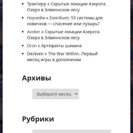
Трактирр
к
Скрытые локации Азерота.
Озеро в Элвиннском лесу
Ноунейм
к
Exordium: 53 системы для
новичков — спасение или пузырь?
Avoker
к
Скрытые локации Азерота.
Озеро в Элвиннском лесу
Dron
к
Артефакты шамана
Deckven
к
The War Within. Первый
месяц игры в дополнении
Архивы
Архивы
Рубрики
Рубрики