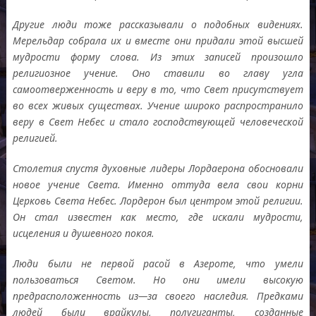
Другие люди тоже рассказывали о подобных видениях
.
Мерельдар собрала их и вместе они придали этой высшей
мудрости форму слова
.
Из этих записей произошло
религиозное учение
.
Оно ставили во главу угла
самоотверженность и веру в то
,
что Свет присутствует
во всех живых существах
.
Учение широко распространило
веру в Свет Небес и стало господствующей человеческой
религией
.
Столетия спустя духовные лидеры Лордаерона обосновали
новое учение Света
.
Именно оттуда вела свои корни
Церковь Света Небес
.
Лордерон был центром этой религии
.
Он стал известен как место
,
где искали мудрости
,
исцеления и душевного покоя
.
Люди были не первой расой в Азероте
,
что умели
пользоваться Светом
.
Но они имели высокую
предрасположенность из
—
за своего наследия
.
Предками
людей были врайкулы
,
полугиганты
,
созданные