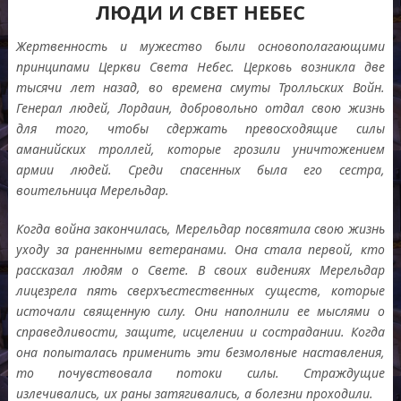
ЛЮДИ И СВЕТ НЕБЕС
Жертвенность и мужество были основополагающими
принципами Церкви Света Небес
.
Церковь возникла две
тысячи лет назад
,
во времена смуты Тролльских Войн
.
Генерал людей
,
Лордаин
,
добровольно отдал свою жизнь
для того
,
чтобы сдержать превосходящие силы
аманийских троллей
,
которые грозили уничтожением
армии людей
.
Среди спасенных была его сестра
,
воительница Мерельдар
.
Когда война закончилась
,
Мерельдар посвятила свою жизнь
уходу за раненными ветеранами
.
Она стала первой
,
кто
рассказал людям о Свете
.
В своих видениях Мерельдар
лицезрела пять сверхъестественных существ
,
которые
источали священную силу
.
Они наполнили ее мыслями о
справедливости
,
защите
,
исцелении и сострадании
.
Когда
она попыталась применить эти безмолвные наставления
,
то почувствовала потоки силы
.
Страждущие
излечивались
,
их раны затягивались
,
а болезни проходили
.