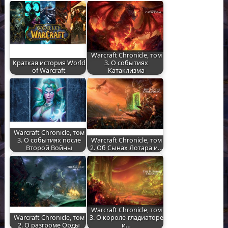
Warcraft Chronicle, том
Краткая история World
3. О событиях
of Warcraft
Катаклизма
Warcraft Chronicle, том
3. О событиях после
Warcraft Chronicle, том
Второй Войны
2. Об Сынах Лотара и…
Warcraft Chronicle, том
Warcraft Chronicle, том
3. О короле-гладиаторе
2. О разгроме Орды
и…