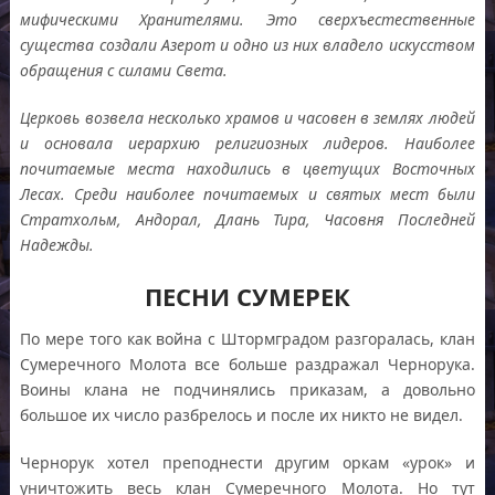
мифическими Хранителями
.
Это сверхъестественные
существа создали Азерот и одно из них владело искусством
обращения с силами Света
.
Церковь возвела несколько храмов и часовен в землях людей
и основала иерархию религиозных лидеров
.
Наиболее
почитаемые места находились в цветущих Восточных
Лесах
.
Среди наиболее почитаемых и святых мест были
Стратхольм
,
Андорал
,
Длань Тира
,
Часовня Последней
Надежды
.
ПЕСНИ СУМЕРЕК
По мере того как война с Штормградом разгоралась, клан
Сумеречного Молота все больше раздражал Чернорука.
Воины клана не подчинялись приказам, а довольно
большое их число разбрелось и после их никто не видел.
Чернорук хотел преподнести другим оркам «урок» и
уничтожить весь клан Сумеречного Молота. Но тут