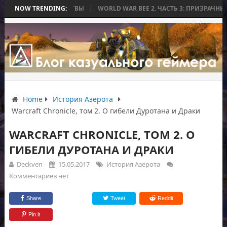
ИЛАСЬ БЕЗ БИТВЫ
NOW TRENDING:
WORLD WAR BEE 2. ЧАСТЬ 3: ПРИЗРАЧНЫЕ ТИТАН
Home
История Азерота
Warcraft Chronicle, том 2. О гибели Дуротана и Драки
WARCRAFT CHRONICLE, ТОМ 2. О
ГИБЕЛИ ДУРОТАНА И ДРАКИ
Deckven
15.05.2017
История Азерота
Комментариев нет
Share
Tweet
Reddit
Pin it