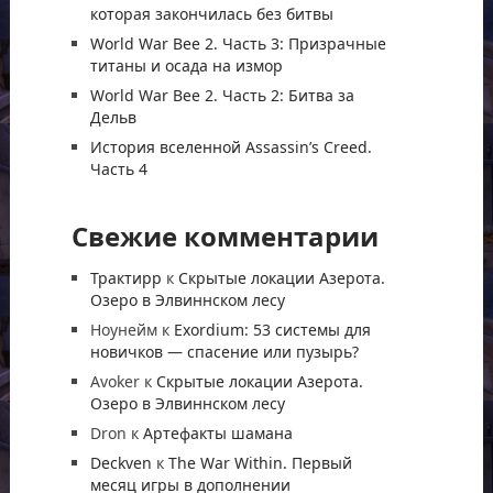
которая закончилась без битвы
World War Bee 2. Часть 3: Призрачные
титаны и осада на измор
World War Bee 2. Часть 2: Битва за
Дельв
История вселенной Assassin’s Creed.
Часть 4
Свежие комментарии
Трактирр
к
Скрытые локации Азерота.
Озеро в Элвиннском лесу
Ноунейм
к
Exordium: 53 системы для
новичков — спасение или пузырь?
Avoker
к
Скрытые локации Азерота.
Озеро в Элвиннском лесу
Dron
к
Артефакты шамана
Deckven
к
The War Within. Первый
месяц игры в дополнении