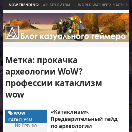
А, КОТОРАЯ ЗАКОНЧИЛАСЬ БЕЗ БИТВЫ
NOW TRENDING:
WORLD WAR BEE 2. ЧАСТЬ 3: 
Метка:
прокачка
археологии WoW?
профессии катаклизм
wow
«Катаклизм».
WOW
Предварительный гайд
CATACLYSM
по археологии