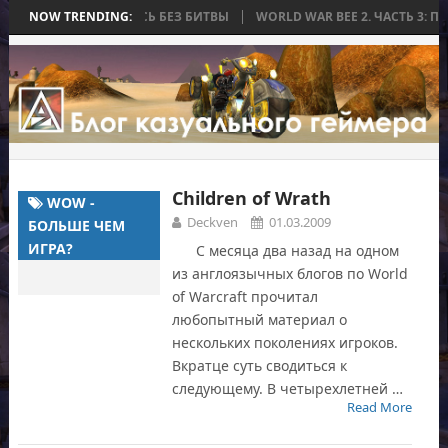
 КОТОРАЯ ЗАКОНЧИЛАСЬ БЕЗ БИТВЫ
NOW TRENDING:
WORLD WAR BEE 2. ЧАСТЬ 3: ПР
Children of Wrath
WOW -
Deckven
01.03.2009
БОЛЬШЕ ЧЕМ
ИГРА?
С месяца два назад на одном
из англоязычных блогов по World
of Warcraft прочитал
любопытный материал о
нескольких поколениях игроков.
Вкратце суть сводиться к
следующему. В четырехлетней …
Read More