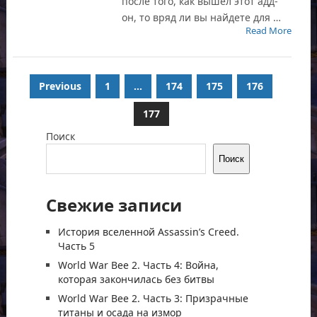
после того, как вышел этот адд-
он, то вряд ли вы найдете для …
Read More
Пагинация
Previous
1
…
174
175
176
записей
177
Поиск
Поиск
Свежие записи
История вселенной Assassin’s Creed.
Часть 5
World War Bee 2. Часть 4: Война,
которая закончилась без битвы
World War Bee 2. Часть 3: Призрачные
титаны и осада на измор