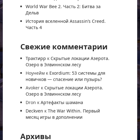
World War Bee 2. Часть 2: Битва за
Дельв
История вселенной Assassin’s Creed.
Часть 4
Свежие комментарии
Трактирр
к
Скрытые локации Азерота.
Озеро в Элвиннском лесу
Ноунейм
к
Exordium: 53 системы для
новичков — спасение или пузырь?
Avoker
к
Скрытые локации Азерота.
Озеро в Элвиннском лесу
Dron
к
Артефакты шамана
Deckven
к
The War Within. Первый
месяц игры в дополнении
Архивы