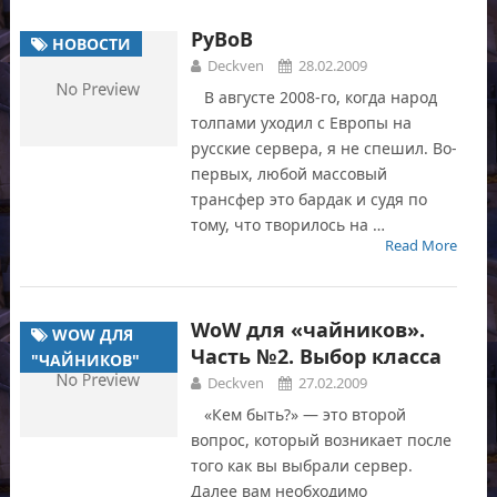
РуВоВ
НОВОСТИ
Deckven
28.02.2009
В августе 2008-го, когда народ
толпами уходил с Европы на
русские сервера, я не спешил. Во-
первых, любой массовый
трансфер это бардак и судя по
тому, что творилось на …
Read More
WoW для «чайников».
WOW ДЛЯ
Часть №2. Выбор класса
"ЧАЙНИКОВ"
Deckven
27.02.2009
«Кем быть?» — это второй
вопрос, который возникает после
того как вы выбрали сервер.
Далее вам необходимо