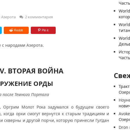
Часть
World
котор
 Азерота
2 комментария
World
титан
Reddit
Pin it
World
Дель
 с народами Азерота.
Истор
Часть
V. ВТОРАЯ ВОЙНА
Све
РУЖЕНИЕ ОРДЫ
Трак
Озеро
а после Темного Портала
Ноун
нови
, Оргрим Молот Рока задумался о будущем своего
, когда орки смогут вернутся к старым традициям и
Avoke
Озеро
ии скверны и другой порчи, которую принесли Гул’дан
Dron