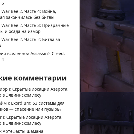
 5
 War Bee 2. Часть 4: Война,
ая закончилась без битвы
 War Bee 2. Часть 3: Призрачные
ы и осада на измор
 War Bee 2. Часть 2: Битва за
в
ия вселенной Assassin’s Creed.
 4
жие комментарии
тирр
к
Скрытые локации Азерота.
 в Элвиннском лесу
ейм
к
Exordium: 53 системы для
чков — спасение или пузырь?
r
к
Скрытые локации Азерота.
 в Элвиннском лесу
к
Артефакты шамана