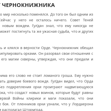
Т ЧЕРНОКНИЖНИКА
что мир несколько поменялся. До того он был одним из
ейчас у него не осталось ничего. Совет Теней
 новым вождем. Гул’дан знал, что ему никогда не
может постигнуть та же ужасная судьба, что и других
нь и клялся в верности Орде. Чернокнижник обещал
нипулировать орками. Он разорвал свои отношения с
 его магии скверны, утверждая, что они предали и
има его слово не стоит ломаного гроша. Ему нужно
ать доверие боевого вождя. Гул’дан видел, что Орда
Без подкрепления орки проиграют надвигающуюся
ока, что создаст новых воинов, которые будут равны
ервой Войны клирики и маги показали, что они
 боя. От пленников орки узнали, что у Лордаерона
м располагал Штормград.