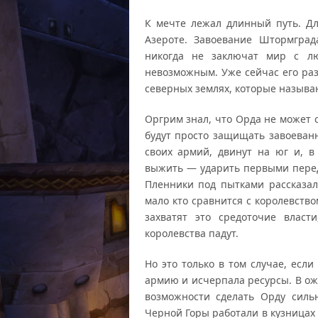
К мечте лежал длинный путь. Д
Азероте. Завоевание Штормград
никогда не заключат мир с л
невозможным. Уже сейчас его раз
северных землях, которые называ
Оргрим знал, что Орда не может 
будут просто защищать завоеван
своих армий, двинут на юг и, в
выжить — ударить первыми перед 
Пленники под пытками рассказал
мало кто сравнится с королевств
захватят это средоточие власт
королевства падут.
Но это только в том случае, есл
армию и исчерпала ресурсы. В ож
возможности сделать Орду силь
Черной Горы работали в кузницах