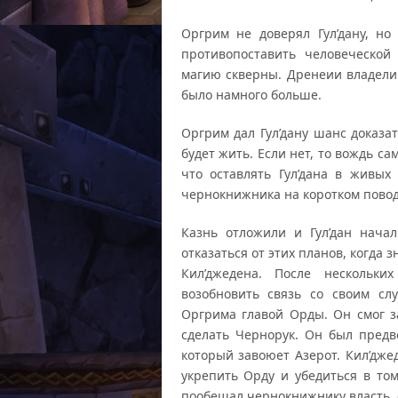
Оргрим не доверял Гул’дану, н
противопоставить человеческой
магию скверны. Дренеии владели 
было намного больше.
Оргрим дал Гул’дану шанс доказат
будет жить. Если нет, то вождь с
что оставлять Гул’дана в живых
чернокнижника на коротком поводк
Казнь отложили и Гул’дан нача
отказаться от этих планов, когда 
Кил’джедена. После нескольки
возобновить связь со своим слу
Оргрима главой Орды. Он смог з
сделать Чернорук. Он был предв
который завоюет Азерот. Кил’дже
укрепить Орду и убедиться в то
пообещал чернокнижнику власть, е