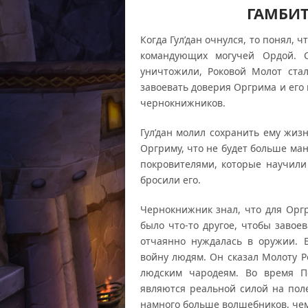
ГАМБИ
Когда Гул’дан очнулся, то понял, 
командующих могучей Ордой. С
уничтожили, Роковой Молот стал
завоевать доверия Оргрима и его 
чернокнижников.
Гул’дан молил сохранить ему жиз
Оргриму, что не будет больше ма
покровителями, которые научили
бросили его.
Чернокнижник знал, что для Оргр
было что-то другое, чтобы завоев
отчаянно нуждалась в оружии. 
войну людям. Он сказал Молоту Р
людским чародеям. Во время П
являются реальной силой на поле
намного больше волшебников, че