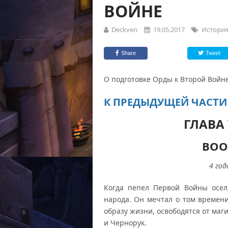
ВОЙНЕ
Deckven
19.05.2017
История
Share
Tweet
О подготовке Орды к Второй Войне
К ПРЕДЫДУЩЕЙ ЧАСТИ
ГЛАВА 
ВОО
4
год
Когда пепел Первой Войны осел
народа. Он мечтал о том времени
образу жизни, освободятся от маг
и Чернорук.