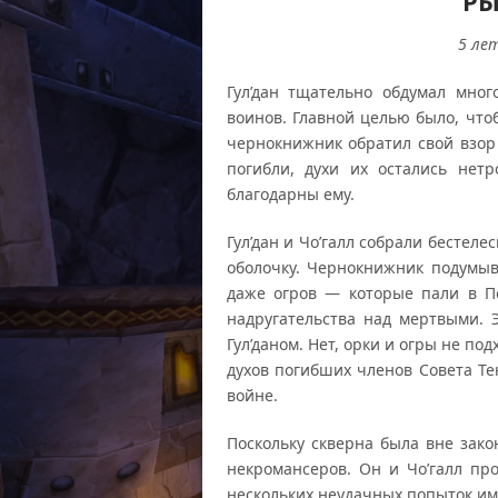
РЫ
5
лет
Гул’дан тщательно обдумал мно
воинов. Главной целью было, что
чернокнижник обратил свой взор 
погибли, духи их остались нетр
благодарны ему.
Гул’дан и Чо’галл собрали бестеле
оболочку. Чернокнижник подумыв
даже огров — которые пали в П
надругательства над мертвыми. 
Гул’даном. Нет, орки и огры не по
духов погибших членов Совета Те
войне.
Поскольку скверна была вне зако
некромансеров. Он и Чо’галл пр
нескольких неудачных попыток им 