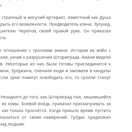
ь.
 странный и могучий артефакт, известный как Душа
крыть его возможности. Предводитель клана, Зулухед,
шителю Черепов, своей правой руке. Он приказал
та.
е отношения с троллями амани. История их войн с
али, узнав о разрушении Штормграда. Амани видели
в. Некоторые из них были готовы присоединится к
мани, Зул’джина, пленили люди и заковали в кандалы
сли орки помогут освободить его, то тролли станут
. Незадолго до того, как Штормград пал, лишившийся
из комы. Боевой вождь приказал присматривать за
ь как только проснется. Когда пришло время пустить
казаться от своих намерений. Гул’дан предложил
над людьми.