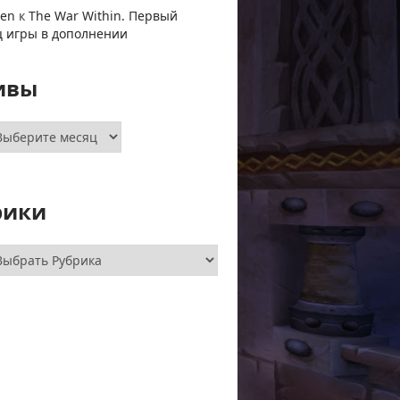
ven
к
The War Within. Первый
ц игры в дополнении
ивы
хивы
рики
брики