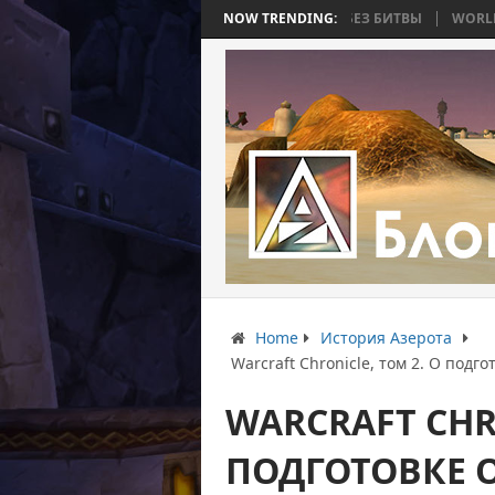
ТЬ 4: ВОЙНА, КОТОРАЯ ЗАКОНЧИЛАСЬ БЕЗ БИТВЫ
NOW TRENDING:
WORLD WAR BEE 2.
Home
История Азерота
Warcraft Chronicle, том 2. О подг
WARCRAFT CHRO
ПОДГОТОВКЕ 