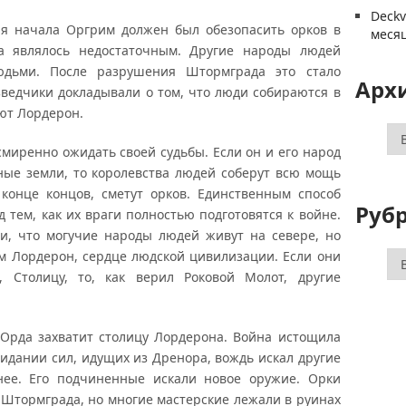
Deck
ля начала Оргрим должен был обезопасить орков в
меся
а являлось недостаточным. Другие народы людей
юдьми. После разрушения Штормграда это стало
Арх
ведчики докладывали о том, что люди собираются в
ют Лордерон.
Ар
смиренно ожидать своей судьбы. Если он и его народ
ные земли, то королевства людей соберут всю мощь
 конце концов, сметут орков. Единственным способ
Руб
тем, как их враги полностью подготовятся к войне.
и, что могучие народы людей живут на севере, но
Ру
ом Лордерон, сердце людской цивилизации. Если они
и, Столицу, то, как верил Роковой Молот, другие
и Орда захватит столицу Лордерона. Война истощила
идании сил, идущих из Дренора, вождь искал другие
нее. Его подчиненные искали новое оружие. Орки
 Штормграда, но многие мастерские лежали в руинах