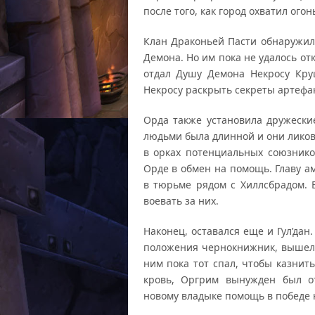
после того, как город охватил огон
Клан Драконьей Пасти обнаружил
Демона. Но им пока не удалось от
отдал Душу Демона Некросу Кру
Некросу раскрыть секреты артефак
Орда также установила дружески
людьми была длинной и они ликов
в орках потенциальных союзнико
Орде в обмен на помощь. Главу а
в тюрьме рядом с Хиллсбрадом. Е
воевать за них.
Наконец, оставался еще и Гул’дан
положения чернокнижник, вышел 
ним пока тот спал, чтобы казнит
кровь, Оргрим вынужден был от
новому владыке помощь в победе 