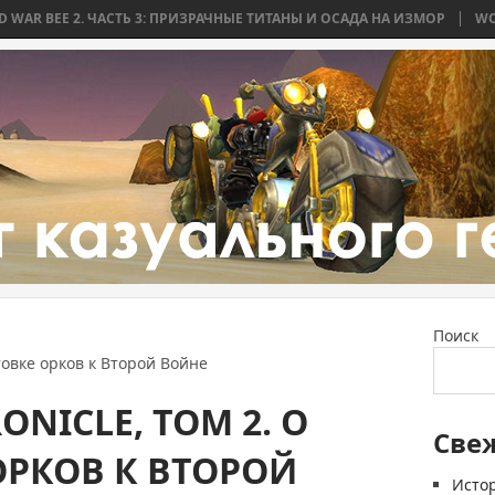
 ЧАСТЬ 3: ПРИЗРАЧНЫЕ ТИТАНЫ И ОСАДА НА ИЗМОР
WORLD WAR BEE 
Поиск
отовке орков к Второй Войне
NICLE, ТОМ 2. О
Све
ОРКОВ К ВТОРОЙ
Истор