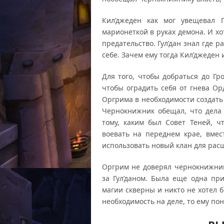
Кил’джеден как мог увещевал Г
марионеткой в руках демона. И хо
предательство. Гул’дан знал где 
себе. Зачем ему тогда Кил’джеден 
Для того, чтобы добраться до Г
чтобы оградить себя от гнева Ор
Оргрима в необходимости создат
Чернокнижник обещал, что дела 
тому, каким был Совет Теней, ч
воевать на переднем крае, вмес
использовать новый клан для рас
Оргрим не доверял чернокнижник
за Гул’даном. Была еще одна пр
магии скверны и никто не хотел 
необходимость на деле, то ему по