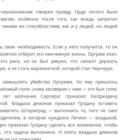
о чернокнижник говорил правду. Орде нечего было
 магии, особенно после того, как вождь запретил
такими же способностями, как и у людей, но людей
ь свою необходимость. Если у него получится, то он
амолично отберет его никчемную жизнь. Оргрим знал,
 это риск, но он был уверен, что сможет держать
е, а не стать марионеткой, которой стал Чернорук.
л замышлять убийство Оргрима. Но ему пришлось
знакомый голос снова заговорил с ним — это был голос
х лет молчания Саргерас приказал Кил’джедену
гой. Владыка демонов приказал Гул’дану оставить
ахватить Штормград — выполнить то, чего не смог
одителем, в котором нуждался Легион — владыкой,
ден приказал Гул’дану сделать все возможное, чтобы
м, что задача выполнена. И опять владыка демонов
сли тот преуспеет.