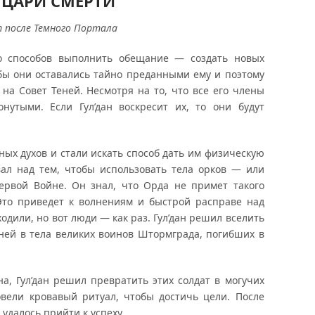
ЦАРИ СМЕРТИ
 после Темного Портала
го способов выполнить обещание — создать новых
бы они оставались тайно преданными ему и поэтому
на Совет Теней. Несмотря на то, что все его члены
онутыми. Если Гул’дан воскресит их, то они будут
сных духов и стали искать способ дать им физическую
ал над тем, чтобы использовать тела орков — или
ервой Войне. Он знал, что Орда не примет такого
Это приведет к волнениям и быстрой расправе над
дходили, но вот люди — как раз. Гул’дан решил вселить
ней в тела великих воинов Штормграда, погибших в
на, Гул’дан решил превратить этих солдат в могучих
овели кровавый ритуал, чтобы достичь цели. После
удалось прийти к успеху.