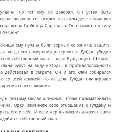
ул’дана, но тот ему не доверял. Он устал быть
тя на словах он согласился, на самом деле замышлял
расположена Гробница Саргераса. Он возьмет эту силу
и Легион?
робницы ему нужны были верные союзники, защита,
ды, когда его намерения раскроются. Гул’дан убедил
ь свой собственный клан — клан Бушующего Шторма.
клана будут на виду у Орды, в противоположность
то действовал в секрете. Он и его клан собирался
те со всей армией. Но на деле Гул’дан планировал
ширения своего влияния.
у и поэтому заслал шпионов, чтобы присматривать
ичина. Орки изменили свое отношение к Гул’дану и
брать его к себе. И если чернокнижник докажет свою
надобится собственный клан.