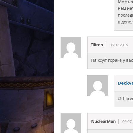
Мне он
нем не
послед
в допо
Illiren
06.07.2015
На ксул’ гораке у в
Deckv
@ Illir
NuclearMan
06.07