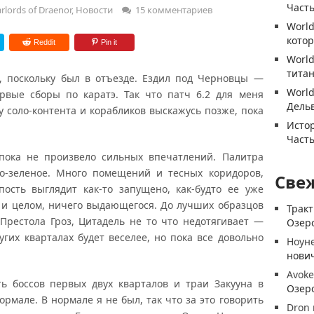
Часть
lords of Draenor
,
Новости
15 комментариев
World
котор
Reddit
Pin it
World
титан
, поскольку был в отъезде. Ездил под Черновцы —
World
рвые сборы по каратэ. Так что патч 6.2 для меня
Дель
у соло-контента и корабликов выскажусь позже, пока
Истор
Часть
 пока не произвело сильных впечатлений. Палитра
о-зеленое. Много помещений и тесных коридоров,
Све
пость выглядит как-то запущено, как-будто ее уже
 и целом, ничего выдающегося. До лучших образцов
Трак
Престола Гроз, Цитадель не то что недотягивает —
Озеро
угих кварталах будет веселее, но пока все довольно
Ноун
нови
Avoke
ть боссов первых двух кварталов и траи Закууна в
Озеро
ормале. В нормале я не был, так что за это говорить
Dron