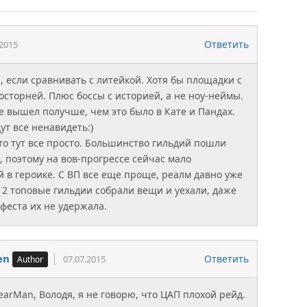
Ответить
.2015
, если сравнивать с литейкой. Хотя бы площадки с
осторней. Плюс боссы с историей, а не ноу-неймы.
е вышел получше, чем это было в Кате и Пандах.
дут все ненавидеть:)
 то тут все просто. Большинство гильдий пошли
 поэтому на вов-прогрессе сейчас мало
 в героике. С ВП все еще проще, реалм давно уже
 2 топовые гильдии собрали вещи и уехали, даже
феста их не удержала.
en
Ответить
07.07.2015
earMan, Володя, я не говорю, что ЦАП плохой рейд.