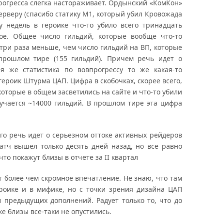
прогресса слегка настораживает. Ордынский «КомКон»
серверу (спасибо статику М1, который убил Кровожада
у недель в героике что-то убило всего тринадцать
гое. Общее число гильдий, которые вообще что-то
в три раза меньше, чем число гильдий на ВП, которые
 прошлом тире (155 гильдий). Причем речь идет о
я же статистика по вовпрогрессу то же какая-то
героик Штурма ЦАП. Цифра в скобочках, скорее всего,
которые в общем засветились на сайте и что-то убили
олучается ~14000 гильдий. В прошлом тире эта цифра
го речь идет о серьезном оттоке активных рейдеров
 патч вышел только десять дней назад, но все равно
то покажут близы в отчете за II квартал
 более чем скромное впечатление. Не знаю, что там
ероике и в мифике, но с точки зрения дизайна ЦАП
 предыдущих дополнений. Радует только то, что до
е близы все-таки не опустились.