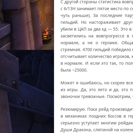
С другой стороны статистика вов
с 6/13H занимает пятое место по 
чуть раньше). За последние пар
гильдий. Но настораживает дру
убили в ЦАП за два кд — 55. Это 
засветились на вовпрогрессе в
нормале, а не о героике. Обща
стремная. 4700 гильдий победило 
отсчитывает количество игроков, 
в нормале. И если это так, то п
была ~25000.
Может я ошибаюсь, но скорее все
из игры. Да, это лето и да, это
звоночки тревожные. Посмотрим, ч
Резюмирую. Пока рейд производит
в механиках поздних боссов в г
серьезно уступает многим рейдам
Души Дракона, сляпаной на коленк