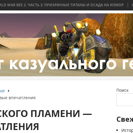
2. ЧАСТЬ 3: ПРИЗРАЧНЫЕ ТИТАНЫ И ОСАДА НА ИЗМОР
WORLD WAR BE
Поиск
nor
вые впечатления
СКОГО ПЛАМЕНИ —
Све
АТЛЕНИЯ
Истор