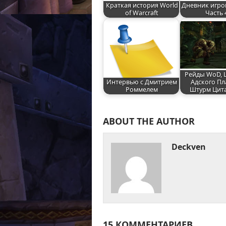
Краткая история World
Дневник игро
of Warcraft
Часть 
Рейды WoD, 
Интервью с Дмитрием
Адского Пл
Роммелем
Штурм Цит
ABOUT THE AUTHOR
Deckven
15 КОММЕНТАРИЕВ