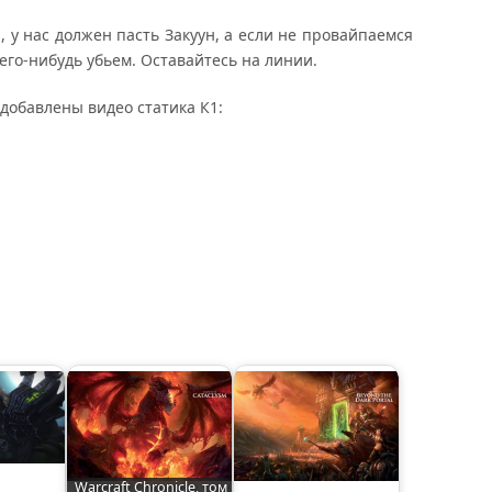
, у нас должен пасть Закуун, а если не провайпаемся
его-нибудь убьем. Оставайтесь на линии.
 добавлены видео статика К1:
и
Warcraft Chronicle, том