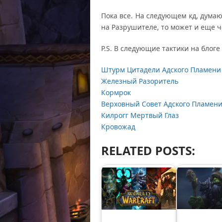
Пока все. На следующем кд, думаю
на Разрушителе, то может и еще ч
P.S. В следующие тактики на блоге
Штурм Цитадели Адского Пламени
Железный Разоритель
Кормрок
Верховный Совет Адского Пламен
Килрогг Мертвый Глаз
Кровожад
RELATED POSTS: