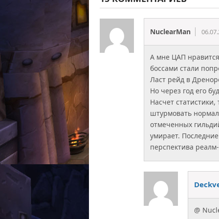
NuclearMan
06.07
А мне ЦАП нравится
боссами стали попр
Ласт рейд в Дренор
Но через год его бу
Насчет статистики,
штурмовать нормал,
отмеченных гильдий
умирает. Последние
перспектива реалм-
Deckv
@ Nucl