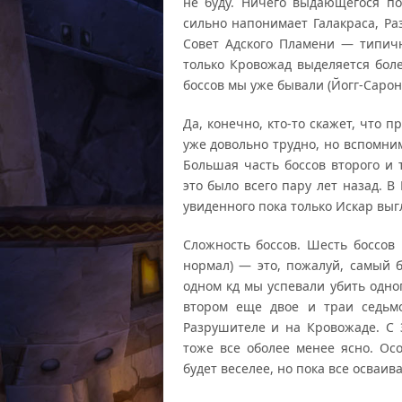
не буду. Ничего выдающегося по
сильно напонимает Галакраса, Ра
Совет Адского Пламени — типичн
только Кровожад выделяется боле
боссов мы уже бывали (Йогг-Сарон
Да, конечно, кто-то скажет, что 
уже довольно трудно, но вспомним
Большая часть боссов второго и 
это было всего пару лет назад. В
увиденного пока только Искар выг
Сложность боссов. Шесть боссов
нормал) — это, пожалуй, самый 
одном кд мы успевали убить одног
втором еще двое и траи седьмо
Разрушителе и на Кровожаде. С З
тоже все оболее менее ясно. Ос
будет веселее, но пока все осваива