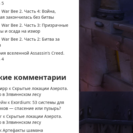
 5
 War Bee 2. Часть 4: Война,
ая закончилась без битвы
 War Bee 2. Часть 3: Призрачные
ы и осада на измор
 War Bee 2. Часть 2: Битва за
в
ия вселенной Assassin’s Creed.
 4
жие комментарии
тирр
к
Скрытые локации Азерота.
 в Элвиннском лесу
ейм
к
Exordium: 53 системы для
чков — спасение или пузырь?
r
к
Скрытые локации Азерота.
 в Элвиннском лесу
к
Артефакты шамана