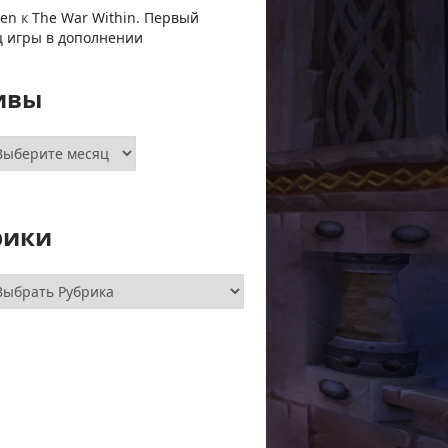
ven
к
The War Within. Первый
ц игры в дополнении
ивы
хивы
рики
брики