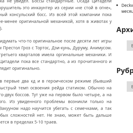
ка не увидел. Боссы стандартные. Осада Цитадели
Deck
зрушитель это инкаунтер из серии «не стой в огне»,
меся
ый консульский босс. Из всей этой компании пока
е-менее оригинальной механикой, хотя в животах у
Арх
).
придумать что-то оригинальное после десяти лет игры
Ар
 Престол Гроз с Тортос, Дзи-кунь, Дуруму, Анимусом.
третьего кварталов имела оргинальные механики. И
 Цитадели пока все стандартно, а из прочитанного и
Руб
лядит оригинально.
 в первые два кд и в героическом режиме (бывший
Ру
быстрый темп освоения рейда статиком. Обычно на
о-двух боссов. Тут уже на первом было четыре, а на
го. Из увиденного проблемы возникли только на
акууном надо научится убегать с семечками, а так
обых сложностей нет. Не знаю, может быть дальше
ется в пределах 5-10 траев.