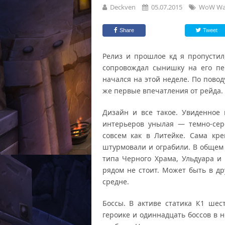
Deckven
05.07.2015
WoW War
Share
Tweet
Релиз и прошлое кд я пропустил
сопровождал сынишку на его пе
начался на этой неделе. По повод
же первые впечатления от рейда.
Дизайн и все такое. Увиденное
интерьеров унылая — темно-сер
совсем как в Литейке. Сама кре
штурмовали и ограбили. В общем
типа Черного Храма, Ульдуара и 
рядом не стоит. Может быть в др
средне.
Боссы. В активе статика К1 шес
героике и одиннадцать боссов в н