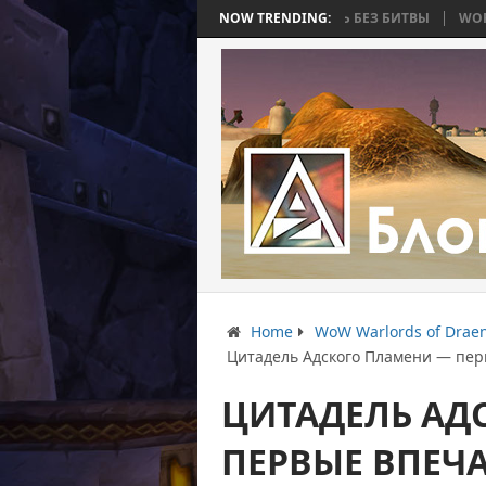
СТЬ 4: ВОЙНА, КОТОРАЯ ЗАКОНЧИЛАСЬ БЕЗ БИТВЫ
NOW TRENDING:
WORLD WAR BEE 
Home
WoW Warlords of Drae
Цитадель Адского Пламени — пер
ЦИТАДЕЛЬ АД
ПЕРВЫЕ ВПЕЧ