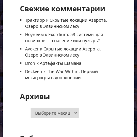
Свежие комментарии
Трактирр
к
Скрытые локации Азерота.
Озеро в Элвиннском лесу
Ноунейм
к
Exordium: 53 системы для
новичков — спасение или пузырь?
Avoker
к
Скрытые локации Азерота.
Озеро в Элвиннском лесу
Dron
к
Артефакты шамана
Deckven
к
The War Within. Первый
месяц игры в дополнении
Архивы
Архивы