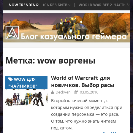
А, КОТОРАЯ ЗАКОНЧИЛАСЬ БЕЗ БИТВЫ
NOW TRENDING:
WORLD WAR BEE 2. ЧАСТЬ 3: 
Метка:
wow воргены
World of Warcraft для
WOW ДЛЯ
новичков. Выбор расы
"ЧАЙНИКОВ"
Deckven
03.05.2016
Второй ключевой момент, с
которым нужно определиться при
создании персонажа — это раса.
О том, что нужно знать читаем
под катом.