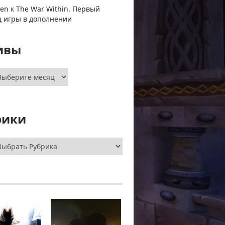
ven
к
The War Within. Первый
ц игры в дополнении
ивы
хивы
рики
брики