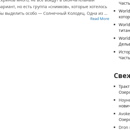
Часть
вариант, но есть группа «снимков», которые хотелось
World
бы выделить особо — Солнечный Колодец. Одна из …
котор
Read More
World
титан
World
Дель
Истор
Часть
Све
Трак
Озеро
Ноун
нови
Avoke
Озеро
Dron