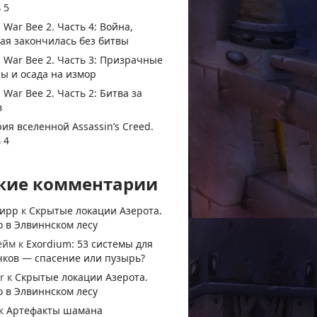
 5
 War Bee 2. Часть 4: Война,
ая закончилась без битвы
 War Bee 2. Часть 3: Призрачные
ы и осада на измор
 War Bee 2. Часть 2: Битва за
в
ия вселенной Assassin’s Creed.
 4
жие комментарии
тирр
к
Скрытые локации Азерота.
 в Элвиннском лесу
ейм
к
Exordium: 53 системы для
чков — спасение или пузырь?
r
к
Скрытые локации Азерота.
 в Элвиннском лесу
к
Артефакты шамана