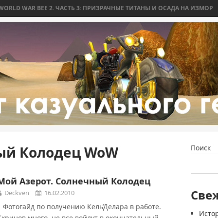
 WAR BEE 2. ЧАСТЬ 3: ПРИЗРАЧНЫЕ ТИТАНЫ И ОСАДА НА ИЗМОР
WO
ый Колодец WoW
Поиск
Мой Азерот. Солнечный Колодец
Све
Deckven
16.02.2010
Фотогайд по получению Кель’Делара в работе.
Истор
Скринов много, не все войдут в окончательный