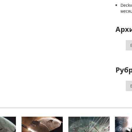
Deck
меся
Арх
Ар
Руб
Ру