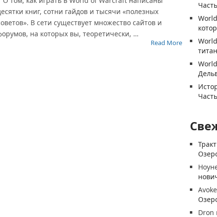
О том, как играть в World of Warcraft написаны
Часть
десятки книг, сотни гайдов и тысячи «полезных
World
советов». В сети существует множество сайтов и
котор
форумов, на которых вы, теоретически, …
World
Read More
титан
World
Дель
Истор
Часть
Све
Трак
Озеро
Ноун
нови
Avoke
Озеро
Dron