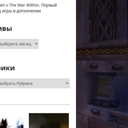
ven
к
The War Within. Первый
ц игры в дополнении
ивы
хивы
рики
брики