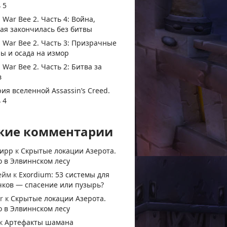
 5
 War Bee 2. Часть 4: Война,
ая закончилась без битвы
 War Bee 2. Часть 3: Призрачные
ы и осада на измор
 War Bee 2. Часть 2: Битва за
в
ия вселенной Assassin’s Creed.
 4
жие комментарии
тирр
к
Скрытые локации Азерота.
 в Элвиннском лесу
ейм
к
Exordium: 53 системы для
чков — спасение или пузырь?
r
к
Скрытые локации Азерота.
 в Элвиннском лесу
к
Артефакты шамана