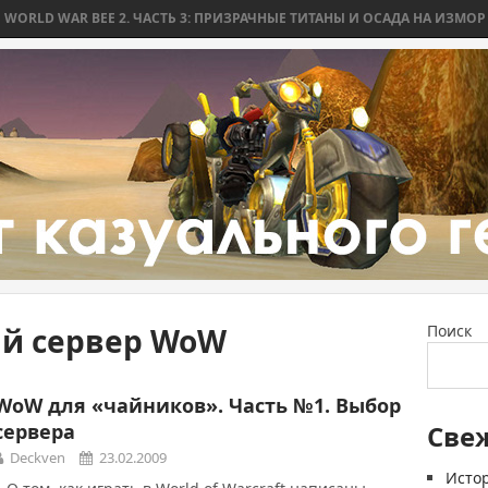
D WAR BEE 2. ЧАСТЬ 3: ПРИЗРАЧНЫЕ ТИТАНЫ И ОСАДА НА ИЗМОР
W
ий сервер WoW
Поиск
WoW для «чайников». Часть №1. Выбор
сервера
Све
Deckven
23.02.2009
Истор