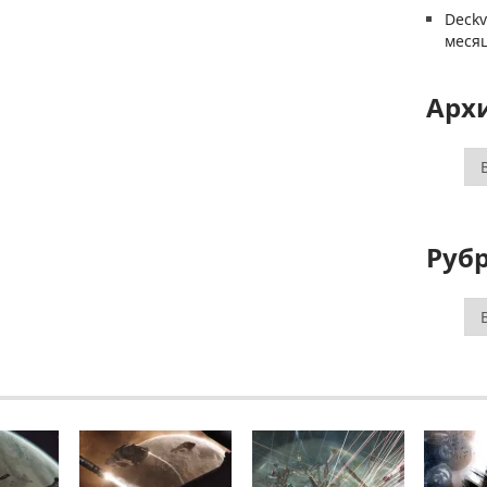
Deck
меся
Арх
Ар
Руб
Ру