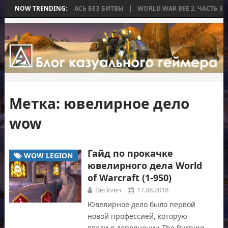
А, КОТОРАЯ ЗАКОНЧИЛАСЬ БЕЗ БИТВЫ
NOW TRENDING:
WORLD WAR BEE 2. ЧАСТЬ 3:
Метка:
ювелирное дело
wow
Гайд по прокачке
WOW LEGION
ювелирного дела World
of Warcraft (1-950)
Deckven
17.08.2018
Ювелирное дело было первой
новой профессией, которую
ввели в дополнении The Burning