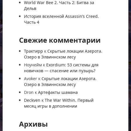
World War Bee 2. Часть 2: Битва за
Дельв
История вселенной Assassin’s Creed.
Часть 4
Свежие комментарии
Трактирр
к
Скрытые локации Азерота.
Озеро в Элвиннском лесу
Ноунейм
к
Exordium: 53 системы для
новичков — спасение или пузырь?
Avoker
к
Скрытые локации Азерота.
Озеро в Элвиннском лесу
Dron
к
Артефакты шамана
Deckven
к
The War Within. Первый
месяц игры в дополнении
Архивы