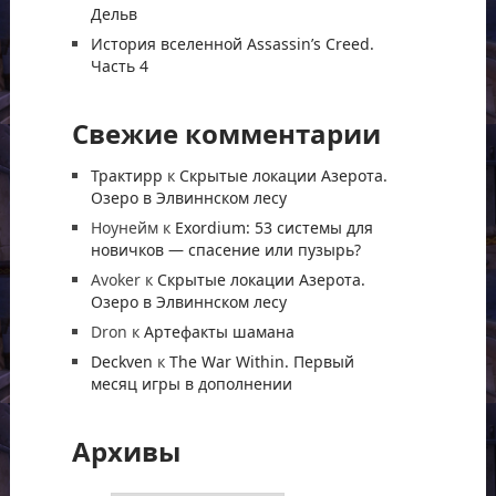
Дельв
История вселенной Assassin’s Creed.
Часть 4
Свежие комментарии
Трактирр
к
Скрытые локации Азерота.
Озеро в Элвиннском лесу
Ноунейм
к
Exordium: 53 системы для
новичков — спасение или пузырь?
Avoker
к
Скрытые локации Азерота.
Озеро в Элвиннском лесу
Dron
к
Артефакты шамана
Deckven
к
The War Within. Первый
месяц игры в дополнении
Архивы