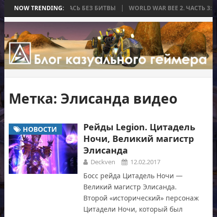
А, КОТОРАЯ ЗАКОНЧИЛАСЬ БЕЗ БИТВЫ
NOW TRENDING:
WORLD WAR BEE 2. ЧАСТЬ 3: 
Метка:
Элисанда видео
Рейды Legion. Цитадель
НОВОСТИ
Ночи, Великий магистр
Элисанда
Deckven
12.02.2017
Босс рейда Цитадель Ночи —
Великий магистр Элисанда.
Второй «исторический» персонаж
Цитадели Ночи, который был