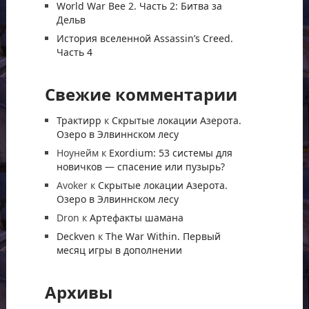
World War Bee 2. Часть 2: Битва за
Дельв
История вселенной Assassin’s Creed.
Часть 4
Свежие комментарии
Трактирр
к
Скрытые локации Азерота.
Озеро в Элвиннском лесу
Ноунейм
к
Exordium: 53 системы для
новичков — спасение или пузырь?
Avoker
к
Скрытые локации Азерота.
Озеро в Элвиннском лесу
Dron
к
Артефакты шамана
Deckven
к
The War Within. Первый
месяц игры в дополнении
Архивы