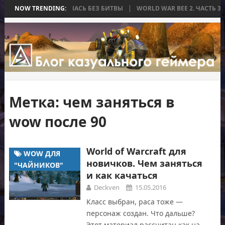
НА, КОТОРАЯ ЗАКОНЧИЛАСЬ БЕЗ БИТВЫ
NOW TRENDING:
WORLD WAR BEE 2. ЧАСТЬ 3:
Метка:
чем заняться в
wow после 90
World of Warcraft для
WOW ДЛЯ
новичков. Чем заняться
"ЧАЙНИКОВ"
и как качаться
Deckven
15.05.2016
Класс выбран, раса тоже —
персонаж создан. Что дальше?
Этот материал рассчитан как на