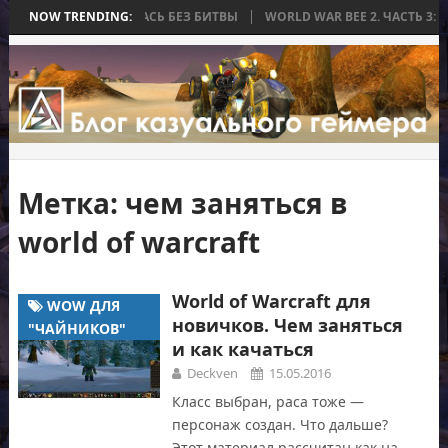
А, КОТОРАЯ ЗАКОНЧИЛАСЬ БЕЗ БИТВЫ
NOW TRENDING:
WORLD WAR BEE 2. ЧАСТЬ 3: 
Метка:
чем заняться в
world of warcraft
World of Warcraft для
WOW ДЛЯ
новичков. Чем заняться
"ЧАЙНИКОВ"
и как качаться
Deckven
15.05.2016
Класс выбран, раса тоже —
персонаж создан. Что дальше?
Этот материал рассчитан как на