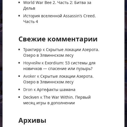
World War Bee 2. Часть 2: Битва за
Дельв
История вселенной Assassin’s Creed.
Часть 4
Свежие комментарии
Трактирр
к
Скрытые локации Азерота.
Озеро в Элвиннском лесу
Ноунейм
к
Exordium: 53 системы для
новичков — спасение или пузырь?
Avoker
к
Скрытые локации Азерота.
Озеро в Элвиннском лесу
Dron
к
Артефакты шамана
Deckven
к
The War Within. Первый
месяц игры в дополнении
Архивы