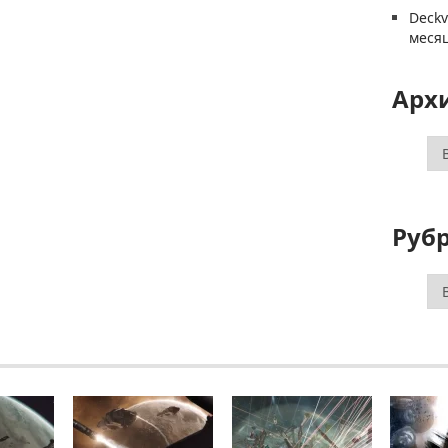
Deck
меся
Арх
Ар
Руб
Ру