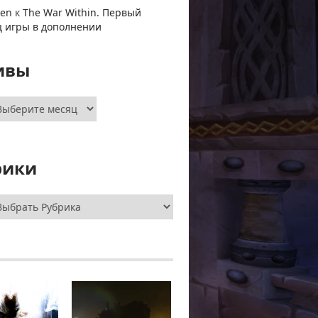
ven
к
The War Within. Первый
ц игры в дополнении
ивы
хивы
рики
брики