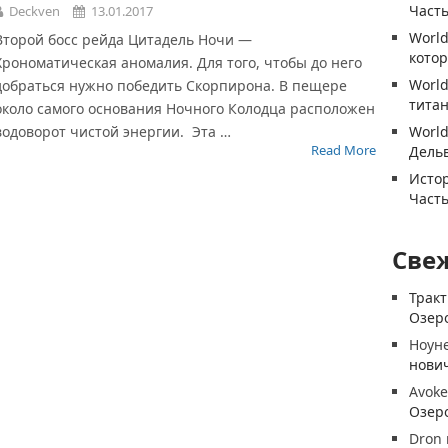
Часть
Deckven
13.01.2017
World
Второй босс рейда Цитадель Ночи —
котор
Хрономатическая аномалия. Для того, чтобы до него
World
добраться нужно победить Скорпирона. В пещере
титан
около самого основания Ночного Колодца расположен
водоворот чистой энергии. Эта …
World
Read More
Дель
Истор
Часть
Све
Трак
Озеро
Ноун
нови
Avoke
Озеро
Dron