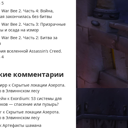
 5
 War Bee 2. Часть 4: Война,
ая закончилась без битвы
 War Bee 2. Часть 3: Призрачные
ы и осада на измор
 War Bee 2. Часть 2: Битва за
в
ия вселенной Assassin’s Creed.
 4
жие комментарии
тирр
к
Скрытые локации Азерота.
 в Элвиннском лесу
ейм
к
Exordium: 53 системы для
чков — спасение или пузырь?
r
к
Скрытые локации Азерота.
 в Элвиннском лесу
к
Артефакты шамана