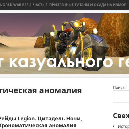
 WAR BEE 2. ЧАСТЬ 3: ПРИЗРАЧНЫЕ ТИТАНЫ И ОСАДА НА ИЗМОР
WO
тическая аномалия
Поиск
Све
Рейды Legion. Цитадель Ночи,
Хрономатическая аномалия
Истор