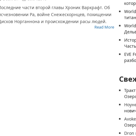
котор
Последние части второй главы Хроник Варкрафт. Об
World
исчезновении Ра, войне Снежескорнцев, похищении
титан
Дисков Норганнона и происхождении расы людей.
World
Read More
Дель
Истор
Часть
EVE F
разб
Све
Трак
Озеро
Ноун
нови
Avoke
Озеро
Dron