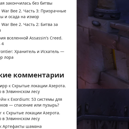
ая закончилась без битвы
 War Bee 2. Часть 3: Призрачные
ы и осада на измор
 War Bee 2. Часть 2: Битва за
в
ия вселенной Assassin’s Creed.
 4
rontier: Хранитель и Искатель —
ор лора
жие комментарии
тирр
к
Скрытые локации Азерота.
 в Элвиннском лесу
ейм
к
Exordium: 53 системы для
чков — спасение или пузырь?
r
к
Скрытые локации Азерота.
 в Элвиннском лесу
к
Артефакты шамана