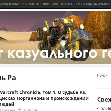
D WAR BEE 2. ЧАСТЬ 3: ПРИЗРАЧНЫЕ ТИТАНЫ И ОСАДА НА ИЗМОР
WO
ь Ра
Поиск
Warcraft Chronicle, том 1. О судьбе Ра,
Дисках Норганнона и происхождении
Све
людей
World
Deckven
30.04.2016