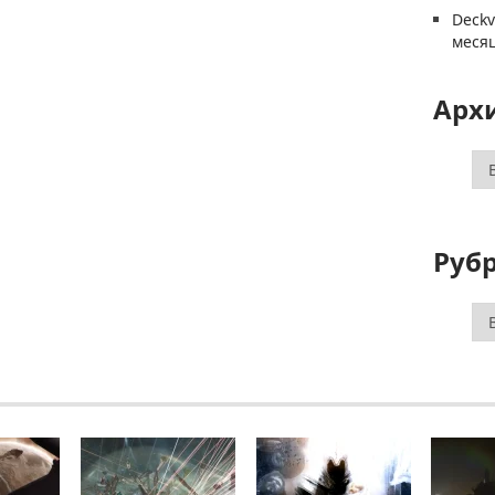
Deck
меся
Арх
Ар
Руб
Ру