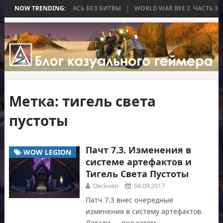
А, КОТОРАЯ ЗАКОНЧИЛАСЬ БЕЗ БИТВЫ
NOW TRENDING:
WORLD WAR BEE 2. ЧАСТЬ 3:
Метка:
тигель света
пустоты
Пачт 7.3. Изменения в
WOW LEGION
системе артефактов и
Тигель Света Пустоты
Deckven
04.09.2017
Патч 7.3 внес очередные
изменения в систему артефактов.
Детали — под катом.