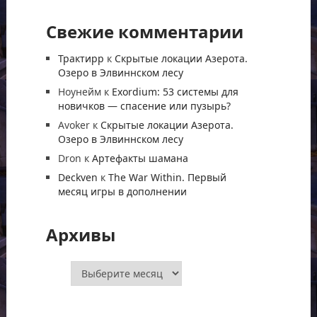
Свежие комментарии
Трактирр
к
Скрытые локации Азерота.
Озеро в Элвиннском лесу
Ноунейм
к
Exordium: 53 системы для
новичков — спасение или пузырь?
Avoker
к
Скрытые локации Азерота.
Озеро в Элвиннском лесу
Dron
к
Артефакты шамана
Deckven
к
The War Within. Первый
месяц игры в дополнении
Архивы
Архивы