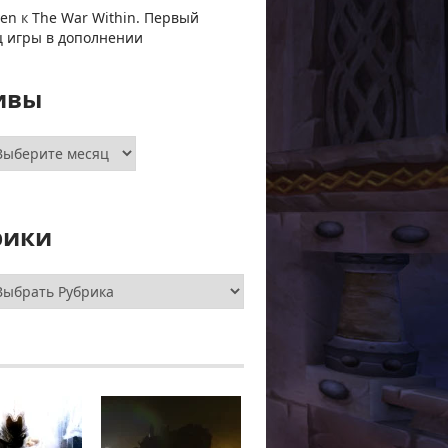
ven
к
The War Within. Первый
ц игры в дополнении
ивы
хивы
рики
брики