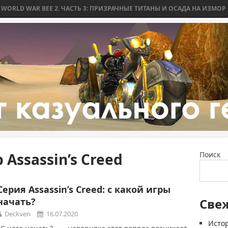
D WAR BEE 2. ЧАСТЬ 3: ПРИЗРАЧНЫЕ ТИТАНЫ И ОСАДА НА ИЗМОР
W
 Assassin’s Creed
Поиск
Серия Assassin’s Creed: с какой игры
начать?
Све
Deckven
16.07.2020
Истор