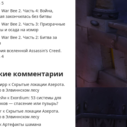
 5
 War Bee 2. Часть 4: Война,
ая закончилась без битвы
 War Bee 2. Часть 3: Призрачные
ы и осада на измор
 War Bee 2. Часть 2: Битва за
в
ия вселенной Assassin’s Creed.
 4
жие комментарии
тирр
к
Скрытые локации Азерота.
 в Элвиннском лесу
ейм
к
Exordium: 53 системы для
чков — спасение или пузырь?
r
к
Скрытые локации Азерота.
 в Элвиннском лесу
к
Артефакты шамана