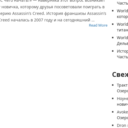
«С чего начать?» — наверняка этот вопрос возникает
Часть
у новичка, которому друзья посоветовали поиграть в
World
серию Assassin’s Creed. История франшизы Assassin’s
котор
Creed началась в 2007 году и на сегодняшний …
World
Read More
титан
World
Дель
Истор
Часть
Све
Трак
Озеро
Ноун
нови
Avoke
Озеро
Dron