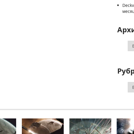
Deck
меся
Арх
Ар
Руб
Ру